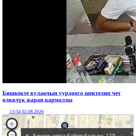
Бишкекте кулакчын уурдоого шектелип чет
өлкөлүк жаран кармалды
13:54 02.08.2026