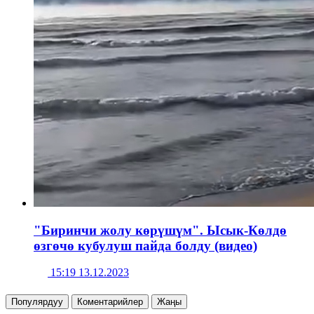
"Биринчи жолу көрүшүм". Ысык-Көлдө
өзгөчө кубулуш пайда болду (видео)
15:19 13.12.2023
Популярдуу
Коментарийлер
Жаңы