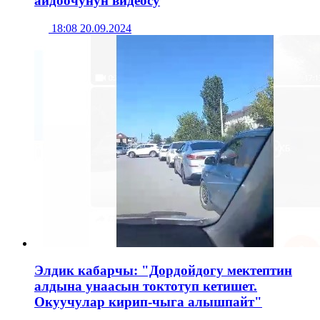
айдоочунун видеосу
18:08 20.09.2024
Элдик кабарчы: "Дордойдогу мектептин
алдына унаасын токтотуп кетишет.
Окуучулар кирип-чыга алышпайт"