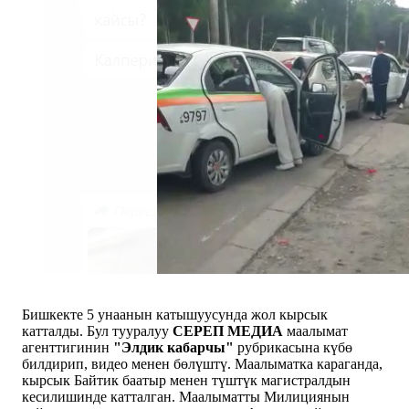
Бишкекте 5 унаанын катышуусунда жол кырсык
катталды. Бул тууралуу
СЕРЕП МЕДИА
маалымат
агенттигинин
"Элдик кабарчы"
рубрикасына күбө
билдирип, видео менен бөлүштү. Маалыматка караганда,
кырсык Байтик баатыр менен түштүк магистралдын
кесилишинде катталган. Маалыматты Милициянын