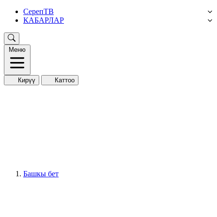
СерепТВ
КАБАРЛАР
Меню
Кирүү
Каттоо
Башкы бет