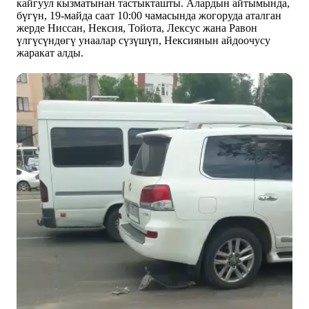
кайгуул кызматынан тастыкташты. Алардын айтымында,
бүгүн, 19-майда саат 10:00 чамасында жогоруда аталган
жерде Ниссан, Нексия, Тойота, Лексус жана Равон
үлгүсүндөгү унаалар сүзүшүп, Нексиянын айдоочусу
жаракат алды.