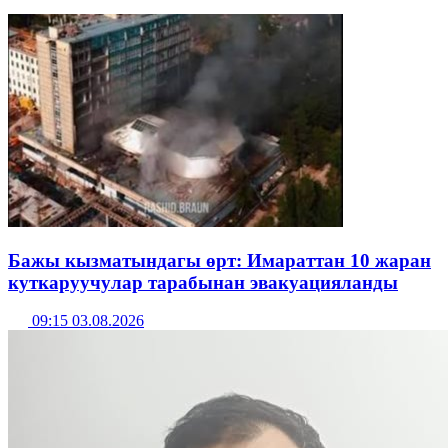
Бажы кызматындагы өрт: Имараттан 10 жаран
куткаруучулар тарабынан эвакуацияланды
09:15 03.08.2026