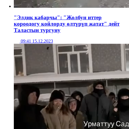
"Элдик кабарчы": "Жолбун иттер
короодогу койлорду өлтүрүп жатат" дейт
Таластын тургуну
09:41 15.12.2023