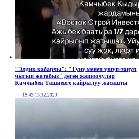
"Элдик кабарчы": "Түнү менен үшүп-тоңуп
чыгып жатабыз" деген жашоочулар
Камчыбек Ташиевге кайрылуу жасашты
15:43 13.12.2023