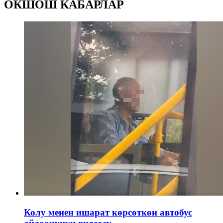
ОКШОШ КАБАРЛАР
Колу менен ишарат көрсөткөн автобус