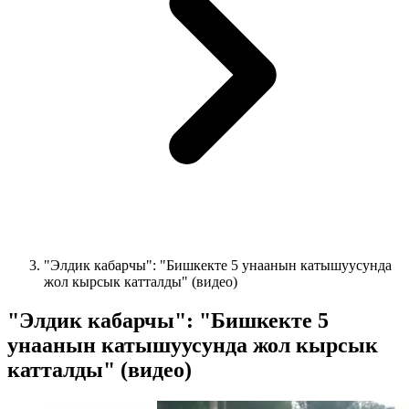
"Элдик кабарчы": "Бишкекте 5 унаанын катышуусунда
жол кырсык катталды" (видео)
"Элдик кабарчы": "Бишкекте 5
унаанын катышуусунда жол кырсык
катталды" (видео)