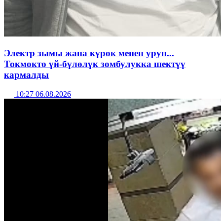
Электр зымы жана күрөк менен уруп...
Токмокто үй-бүлөлүк зомбулукка шектүү
кармалды
10:27 06.08.2026