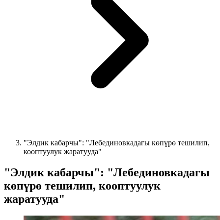
"Элдик кабарчы": "Лебединовкадагы көпүрө тешилип,
кооптуулук жаратууда"
"Элдик кабарчы": "Лебединовкадагы
көпүрө тешилип, кооптуулук
жаратууда"