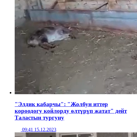
"Элдик кабарчы": "Жолбун иттер
короодогу койлорду өлтүрүп жатат" дейт
Таластын тургуну
09:41 15.12.2023