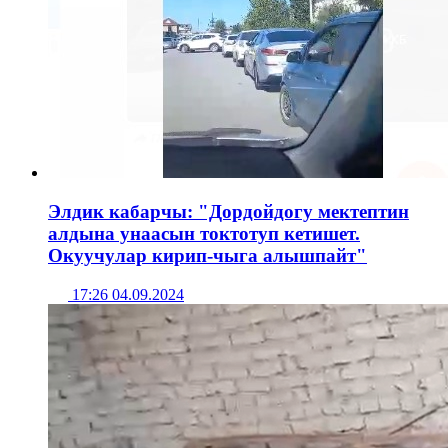
Элдик кабарчы: "Дордойдогу мектептин
алдына унаасын токтотуп кетишет.
Окуучулар кирип-чыга алышпайт"
17:26 04.09.2024