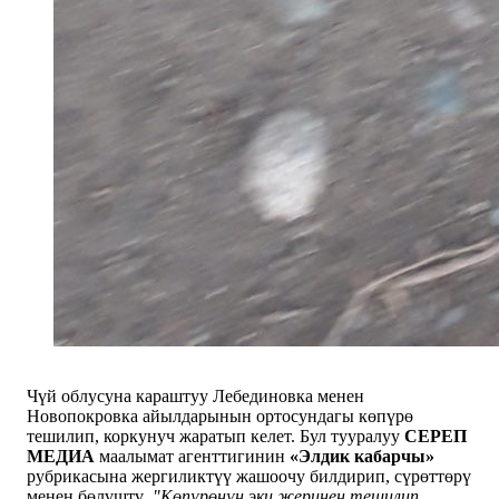
Чүй облусуна караштуу Лебединовка менен
Новопокровка айылдарынын ортосундагы көпүрө
тешилип, коркунуч жаратып келет. Бул тууралуу
СЕРЕП
МЕДИА
маалымат агенттигинин
«Элдик кабарчы»
рубрикасына жергиликтүү жашоочу билдирип, сүрөттөрү
менен бөлүштү.
"Көпүрөнүн эки жеринен тешилип