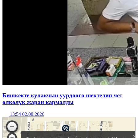
Бишкекте кулакчын уурдоого шектелип чет
өлкөлүк жаран кармалды
13:54 02.08.2026