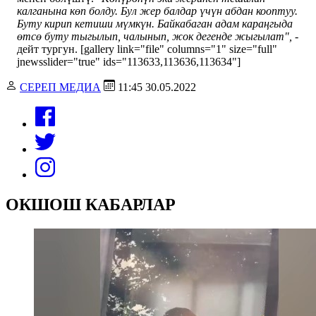
калганына көп болду. Бул жер балдар үчүн абдан кооптуу.
Буту кирип кетиши мүмкүн. Байкабаган адам караңгыда
өтсө буту тыгылып, чалынып, жок дегенде жыгылат",
-
дейт тургун. [gallery link="file" columns="1" size="full"
jnewsslider="true" ids="113633,113636,113634"]
СЕРЕП МЕДИА
11:45 30.05.2022
ОКШОШ КАБАРЛАР