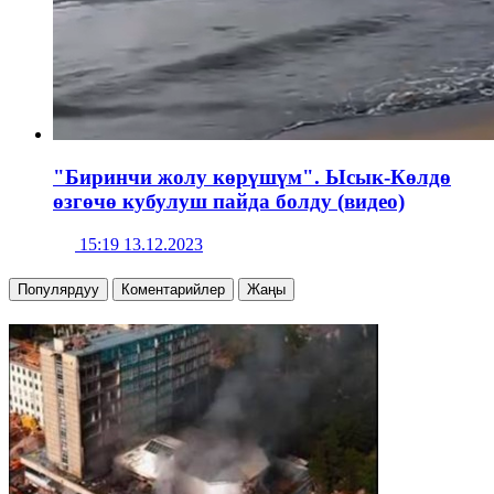
"Биринчи жолу көрүшүм". Ысык-Көлдө
өзгөчө кубулуш пайда болду (видео)
15:19 13.12.2023
Популярдуу
Коментарийлер
Жаңы