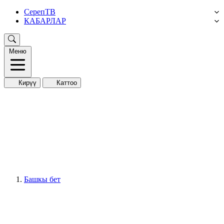
СерепТВ
КАБАРЛАР
Меню
Кирүү
Каттоо
Башкы бет