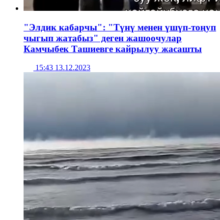
"Элдик кабарчы": "Түнү менен үшүп-тоңуп
чыгып жатабыз" деген жашоочулар
Камчыбек Ташиевге кайрылуу жасашты
15:43 13.12.2023