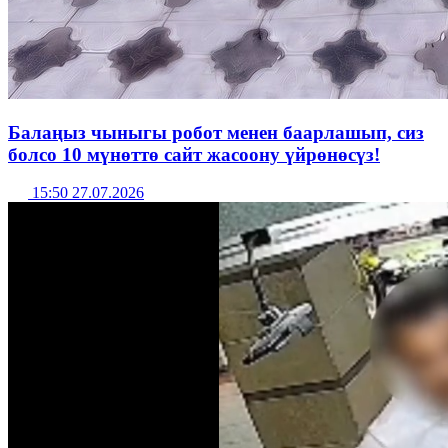
Балаңыз чыныгы робот менен баарлашып, сиз
болсо 10 мүнөттө сайт жасоону үйрөнөсүз!
15:50 27.07.2026