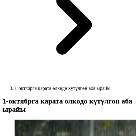
1-октябрга карата өлкөдө күтүлгөн аба ырайы
1-октябрга карата өлкөдө күтүлгөн аба
ырайы