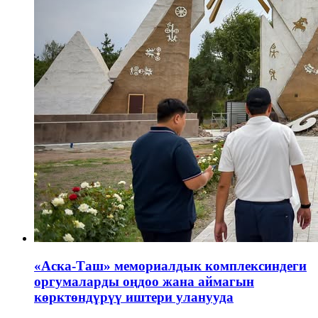
«Аска-Таш» мемориалдык комплексиндеги
оргумаларды оңдоо жана аймагын
көрктөндүрүү иштери уланууда