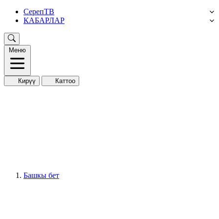
СерепТВ
КАБАРЛАР
Меню
Кирүү
Каттоо
Башкы бет