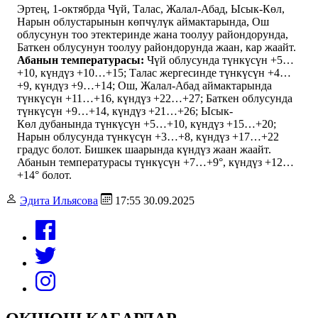
Эртең, 1-октябрда Чүй, Талас, Жалал-Абад, Ысык-Көл,
Нарын облустарынын көпчүлүк аймактарында, Ош
облусунун тоо этектеринде жана тоолуу райондорунда,
Баткен облусунун тоолуу райондорунда жаан, кар жаайт.
Абанын температурасы:
Чүй облусунда түнкүсүн +5…
+10, күндүз +10…+15; Талас жергесинде түнкүсүн +4…
+9, күндүз +9…+14; Ош, Жалал-Абад аймактарында ​
түнкүсүн +11…+16, күндүз +22…+27; Баткен облусунда
түнкүсүн +9…+14, күндүз +21…+26; Ысык-
Көл дубанында түнкүсүн +5…+10, күндүз +15…+20;
Нарын облусунда түнкүсүн +3…+8, күндүз +17…+22
градус болот. Бишкек шаарында күндүз жаан жаайт.
Абанын температурасы түнкүсүн +7…+9°, күндүз +12…
+14° болот.
Эдита Ильясова
17:55 30.09.2025