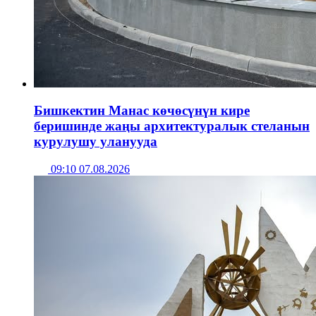
Бишкектин Манас көчөсүнүн кире
беришинде жаңы архитектуралык стеланын
курулушу уланууда
09:10 07.08.2026