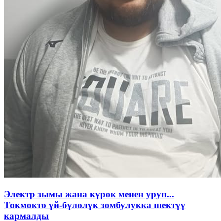
Электр зымы жана күрөк менен уруп...
Токмокто үй-бүлөлүк зомбулукка шектүү
кармалды