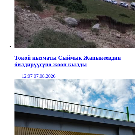
Токой кызматы Сыймык Жапыкеевдин
билдирүүсүнө жооп кылды
12:07 07.08.2026