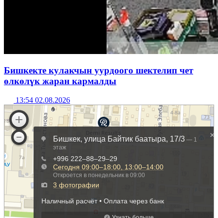
Бишкекте кулакчын уурдоого шектелип чет
өлкөлүк жаран кармалды
13:54 02.08.2026