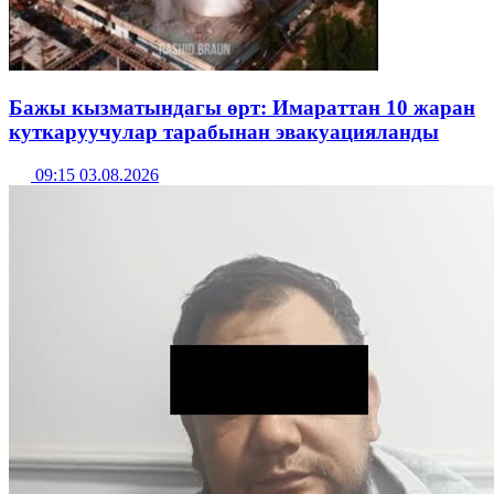
Бажы кызматындагы өрт: Имараттан 10 жаран
куткаруучулар тарабынан эвакуацияланды
09:15 03.08.2026