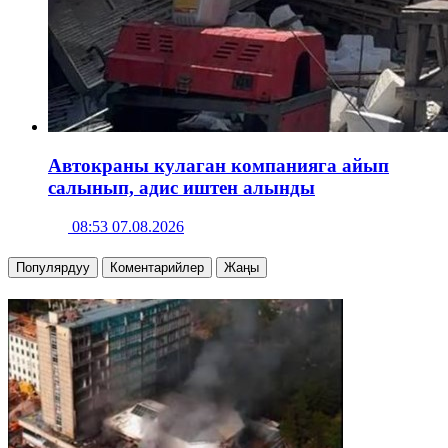
Автокраны кулаган компанияга айып
салынып, адис иштен алынды
08:53 07.08.2026
Популярдуу
Коментарийлер
Жаңы