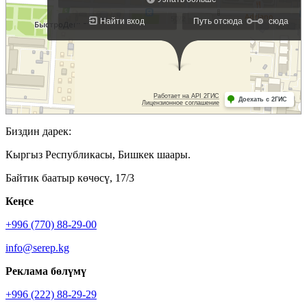
Биздин дарек:
Кыргыз Республикасы, Бишкек шаары.
Байтик баатыр көчөсү, 17/3
Кеӊсе
+996 (770) 88-29-00
info@serep.kg
Реклама бөлүмү
+996 (222) 88-29-29