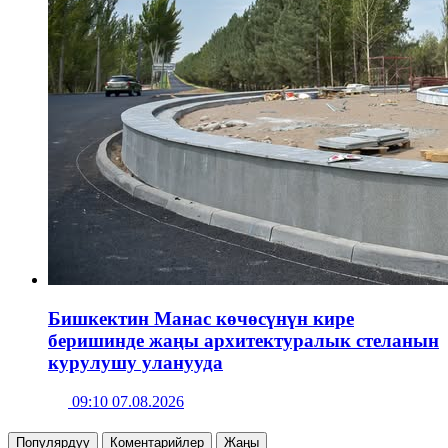
Бишкектин Манас көчөсүнүн кире
беришинде жаңы архитектуралык стеланын
курулушу уланууда
09:10 07.08.2026
Популярдуу
Коментарийлер
Жаңы