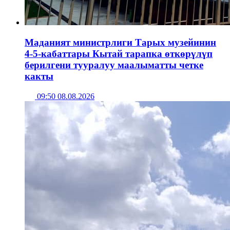
Маданият министрлиги Тарых музейинин
4-5-кабаттары Кытай тарапка өткөрүлүп
берилгени тууралуу маалыматты четке
какты
09:50 08.08.2026