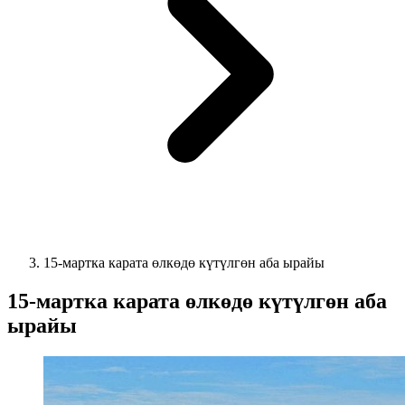
15-мартка карата өлкөдө күтүлгөн аба ырайы
15-мартка карата өлкөдө күтүлгөн аба
ырайы