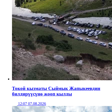
Токой кызматы Сыймык Жапыкеевдин
билдирүүсүнө жооп кылды
12:07 07.08.2026