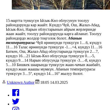
15-мартта түнкүсүн Ысык-Көл облусунун тоолуу
райондорунда кар жаайт. Күндүз Чүй, Ош, Жалал-Абад,
Ысык-Көл, Нарын облустарынын айрым жерлеринде
жаан жаайт, тоолуу райондорунда карга айланат. Тоолуу
райондордо жолдор тоңголок болот.
Абанын
температурасы:
Чүй өрөөнүндө түнкүсүн 1…6, күндуз
11…16 Талас өрөөнүндө түнкүсүн -1…+4, күндүз 11…16
Баткен, Ош, Жалал-Абад облустарында түнкүсүн 2…7,
күндүз 16…21 Ысык-Көл облусунда түнкүсүн 0…-5,
күндүз 9…14 Нарын облусунда түнкүсүн -3…-8, күндуз
5…10 Бишкек шаарында түнкүсүн жаан-чачын жаабайт,
күндүз жаан жаашы мүмкүн. Абанын температурасы
түнкүсүн 3…5°, күндүз 14…16° жылуу болот.
Unknown Author
18:05 14.03.2025