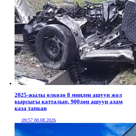
2025-жылы өлкөдө 8 миңден ашуун жол
кырсыгы катталып, 900дөн ашуун адам
каза тапкан
09:57 08.08.2026