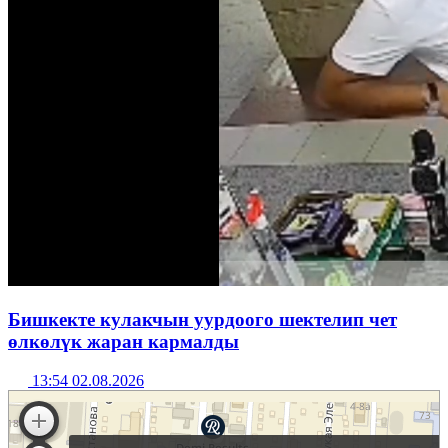
Бишкекте кулакчын уурдоого шектелип чет
өлкөлүк жаран кармалды
13:54 02.08.2026