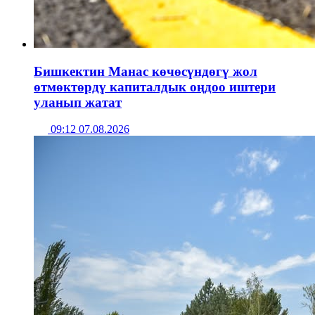
Бишкектин Манас көчөсүндөгү жол
өтмөктөрдү капиталдык оңдоо иштери
уланып жатат
09:12 07.08.2026