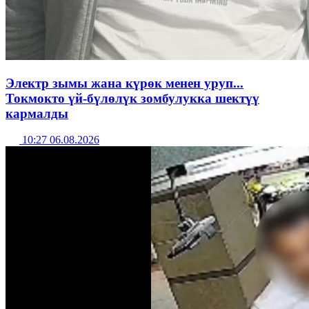
Электр зымы жана күрөк менен уруп...
Токмокто үй-бүлөлүк зомбулукка шектүү
кармалды
10:27 06.08.2026