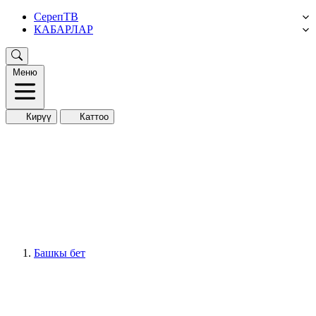
СерепТВ
КАБАРЛАР
Меню
Кирүү
Каттоо
Башкы бет