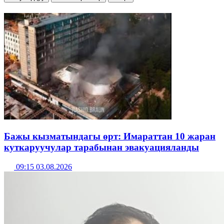
Бажы кызматындагы өрт: Имараттан 10 жаран
куткаруучулар тарабынан эвакуацияланды
09:15 03.08.2026