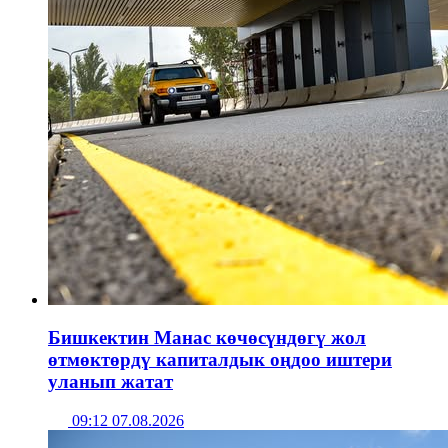
Бишкектин Манас көчөсүндөгү жол
өтмөктөрдү капиталдык оңдоо иштери
уланып жатат
09:12 07.08.2026