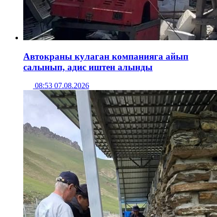
Автокраны кулаган компанияга айып
салынып, адис иштен алынды
08:53 07.08.2026