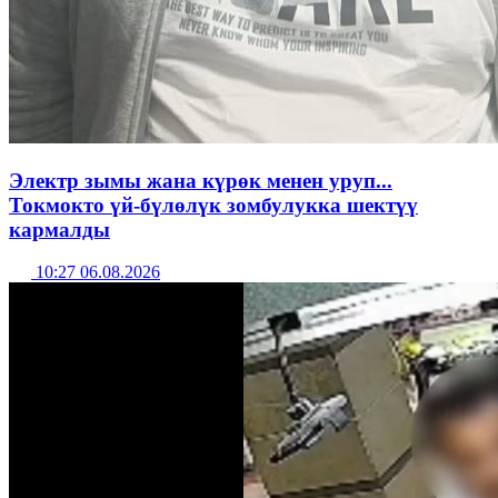
Электр зымы жана күрөк менен уруп...
Токмокто үй-бүлөлүк зомбулукка шектүү
кармалды
10:27 06.08.2026