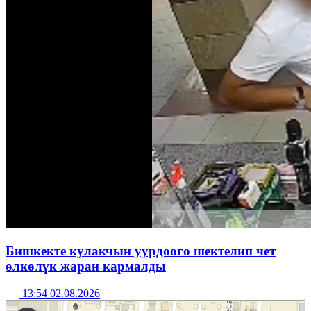
Бишкекте кулакчын уурдоого шектелип чет
өлкөлүк жаран кармалды
13:54 02.08.2026