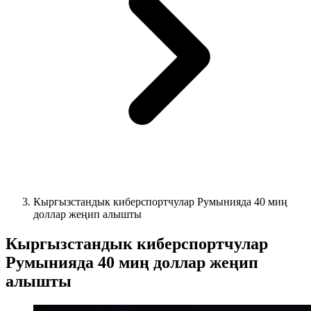
Кыргызстандык киберспортчулар Румынияда 40 миң
доллар жеңип алышты
Кыргызстандык киберспортчулар
Румынияда 40 миң доллар жеңип
алышты