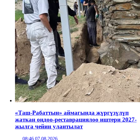
«Таш-Рабаттын» аймагында жүргүзүлүп
жаткан оңдоо-реставрациялоо иштери 2027-
жылга чейин улантылат
08:46 07.08.2026