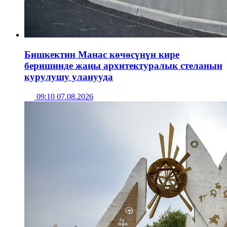
Бишкектин Манас көчөсүнүн кире
беришинде жаңы архитектуралык стеланын
курулушу уланууда
09:10 07.08.2026