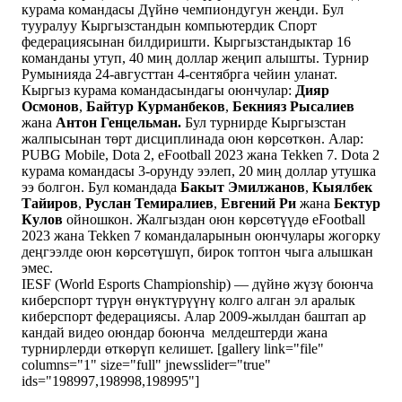
курама командасы Дүйнө чемпиондугун жеңди. Бул
тууралуу Кыргызстандын компьютердик Спорт
федерациясынан билдиришти. Кыргызстандыктар 16
команданы утуп, 40 миң доллар жеңип алышты. Турнир
Румынияда 24-августтан 4-сентябрга чейин уланат.
Кыргыз курама командасындагы оюнчулар:
Дияр
Осмонов
,
Байтур
Курманбеков
,
Бекнияз Рысалиев
жана
Антон Генцельман.
Бул турнирде Кыргызстан
жалпысынан төрт дисциплинада оюн көрсөткөн. Алар:
PUBG Mobile, Dota 2, eFootball 2023 жана Tekken 7. Dota 2
курама командасы 3-орунду ээлеп, 20 миң доллар утушка
ээ болгон. Бул командада
Бакыт Эмилжанов
,
Кыялбек
Тайиров
,
Руслан Темиралиев
,
Евгений Ри
жана
Бектур
Кулов
ойношкон. Жалгыздан оюн көрсөтүүдө eFootball
2023 жана Tekken 7 командаларынын оюнчулары жогорку
деңгээлде оюн көрсөтүшүп, бирок топтон чыга алышкан
эмес.
IESF (World Esports Championship) — дүйнө жүзү боюнча
киберспорт түрүн өнүктүрүүнү колго алган эл аралык
киберспорт федерациясы. Алар 2009-жылдан баштап ар
кандай видео оюндар боюнча мелдештерди жана
турнирлерди өткөрүп келишет. [gallery link="file"
columns="1" size="full" jnewsslider="true"
ids="198997,198998,198995"]