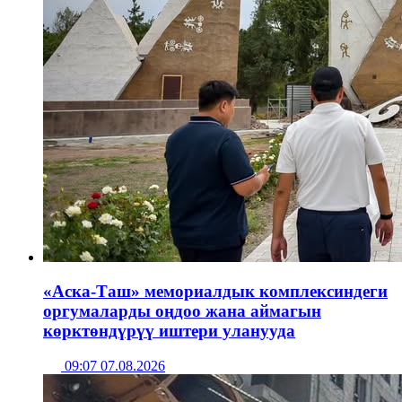
«Аска-Таш» мемориалдык комплексиндеги
оргумаларды оңдоо жана аймагын
көрктөндүрүү иштери уланууда
09:07 07.08.2026