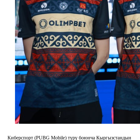
Киберспорт (PUBG Mobile) түрү боюнча Кыргызстандын