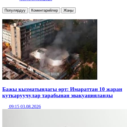
Популярдуу
Коментарийлер
Жаңы
Бажы кызматындагы өрт: Имараттан 10 жаран
куткаруучулар тарабынан эвакуацияланды
09:15 03.08.2026