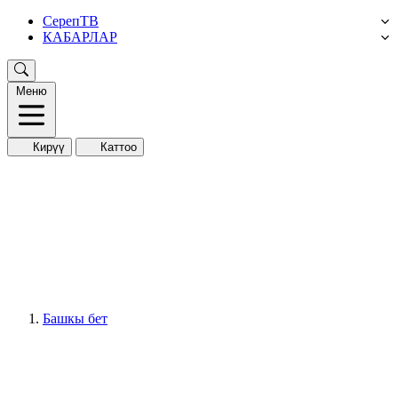
СерепТВ
КАБАРЛАР
Меню
Кирүү
Каттоо
Башкы бет