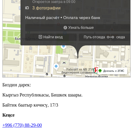
Биздин дарек:
Кыргыз Республикасы, Бишкек шаары.
Байтик баатыр көчөсү, 17/3
Кеӊсе
+996 (770) 88-29-00