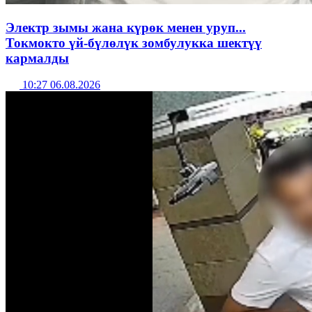
Электр зымы жана күрөк менен уруп...
Токмокто үй-бүлөлүк зомбулукка шектүү
кармалды
10:27 06.08.2026