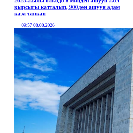
2025-жылы өлкөдө 8 миңден ашуун жол
кырсыгы катталып, 900дөн ашуун адам
каза тапкан
09:57 08.08.2026