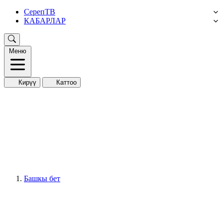
СерепТВ
КАБАРЛАР
Меню
Кирүү
Каттоо
Башкы бет