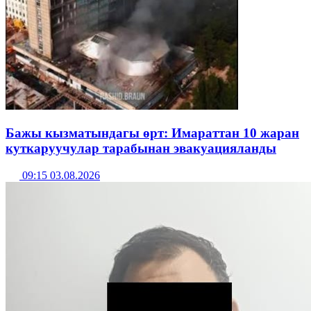
Бажы кызматындагы өрт: Имараттан 10 жаран
куткаруучулар тарабынан эвакуацияланды
09:15 03.08.2026