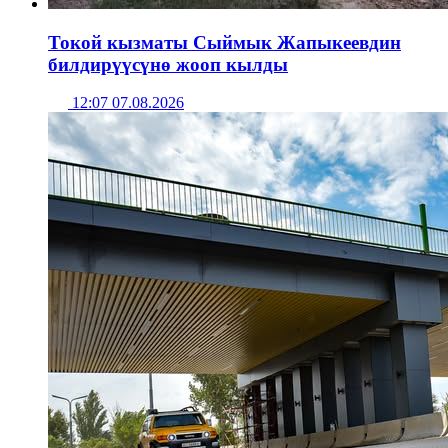
Токой кызматы Сыймык Жапыкеевдин
билдирүүсүнө жооп кылды
12:07 07.08.2026