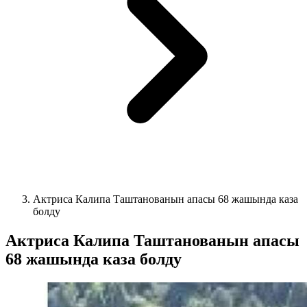
Актриса Калипа Таштанованын апасы 68 жашында каза
болду
Актриса Калипа Таштанованын апасы
68 жашында каза болду