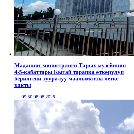
Маданият министрлиги Тарых музейинин
4-5-кабаттары Кытай тарапка өткөрүлүп
берилгени тууралуу маалыматты четке
какты
09:50 08.08.2026