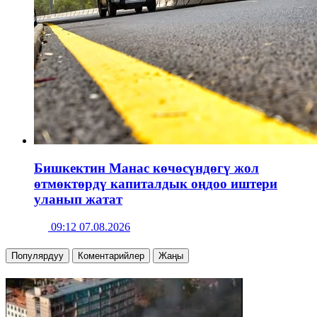
Бишкектин Манас көчөсүндөгү жол
өтмөктөрдү капиталдык оңдоо иштери
уланып жатат
09:12 07.08.2026
Популярдуу
Коментарийлер
Жаңы