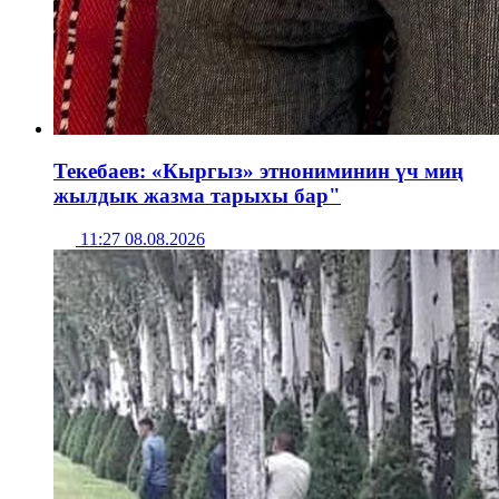
Текебаев: «Кыргыз» этнониминин үч миң
жылдык жазма тарыхы бар"
11:27 08.08.2026