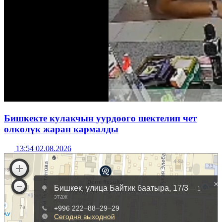
Бишкекте кулакчын уурдоого шектелип чет
өлкөлүк жаран кармалды
13:54 02.08.2026