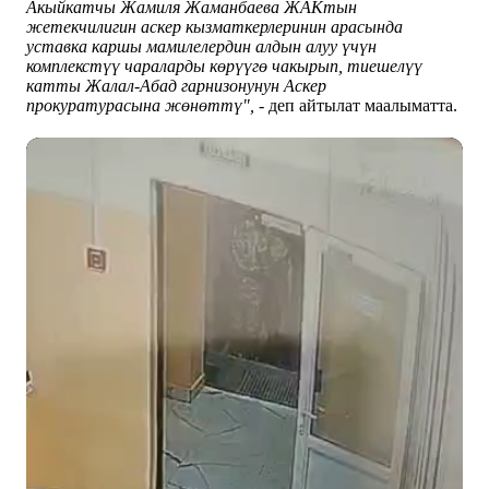
Акыйкатчы Жамиля Жаманбаева ЖАКтын
жетекчилигин аскер кызматкерлеринин арасында
уставка каршы мамилелердин алдын алуу үчүн
комплекстүү чараларды көрүүгө чакырып, тиешелүү
катты Жалал-Абад гарнизонунун Аскер
прокуратурасына жөнөттү", -
деп айтылат маалыматта.