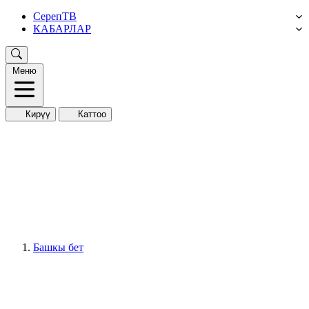
СерепТВ
КАБАРЛАР
Меню
Кирүү
Каттоо
Башкы бет