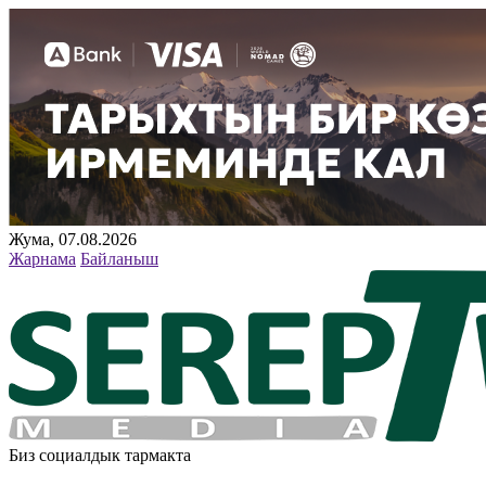
Жума, 07.08.2026
Жарнама
Байланыш
Биз социалдык тармакта