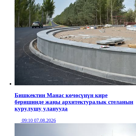
Бишкектин Манас көчөсүнүн кире
беришинде жаңы архитектуралык стеланын
курулушу уланууда
09:10 07.08.2026