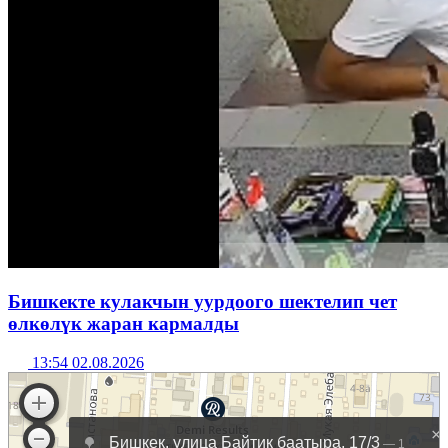
Бишкекте кулакчын уурдоого шектелип чет
өлкөлүк жаран кармалды
13:54 02.08.2026