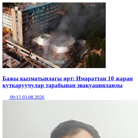
Бажы кызматындагы өрт: Имараттан 10 жаран
куткаруучулар тарабынан эвакуацияланды
09:15 03.08.2026