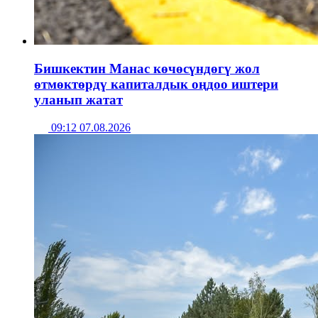
Бишкектин Манас көчөсүндөгү жол
өтмөктөрдү капиталдык оңдоо иштери
уланып жатат
09:12 07.08.2026