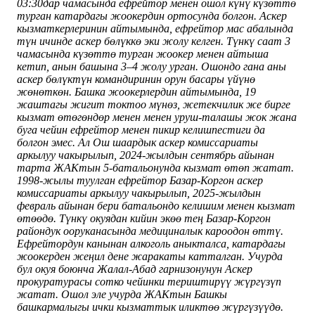
03:30дар чамасында ефрейтор менен ошол күнү күзөттө
турган катардагы жоокердин ортосунда болгон. Аскер
кызматкерлеринин айтымында, ефрейтор мас абалында
түн ичинде аскер бөлүккө эки жолу келген.
Түнкү саат 3
чамасында күзөттө турган жоокер менен айтыша
кетип, анын башына 3–4 жолу урган. Ошондо гана аны
аскер бөлүктүн командиринин орун басары үйүнө
жөнөткөн.
Башка жоокерлердин айтымында, 19
жаштагы жигит токтоо мүнөз, жетекчилик же бирге
кызмат өтөгөндөр менен менен уруш-талашы жок жана
буга чейин ефрейтор менен пикир келишпестиги да
болгон эмес. Ал Ош шаардык аскер комиссариаты
аркылуу чакырылып, 2024-жылдын сентябрь айынан
тарта ЖАКтын 5-батальонунда кызмат өтөп жатат.
1998-жылы туулган ефрейтор Базар-Коргон аскер
комиссариаты аркылуу чакырылып, 2025-жылдын
февраль айынан бери батальондо келишим менен кызмат
өтөөдө. Түнкү окуядан кийин экөө тең Базар-Коргон
райондук ооруканасында медициналык кароодон өттү.
Ефрейтордун канынан алкоголь аныкталса, катардагы
жоокерден жеңил дене жаракаты катталган.
Учурда
бул окуя боюнча Жалал-Абад гарнизонунун Аскер
прокуратурасы сотко чейинки териштирүү жүргүзүп
жатат. Ошол эле учурда ЖАКтын Башкы
башкармалыгы ички кызматтык иликтөө жүргүзүүдө.