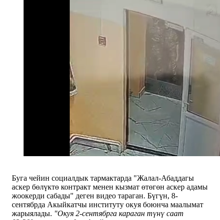
Буга чейин социалдык тармактарда "Жалал-Абаддагы
аскер бөлүктө контракт менен кызмат өтөгөн аскер адамы
жоокерди сабады" деген видео тараган. Бүгүн, 8-
сентябрда Акыйкатчы институту окуя боюнча маалымат
жарыялады.
"Окуя 2-сентябрга караган түнү саат