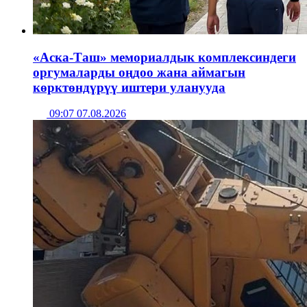
«Аска-Таш» мемориалдык комплексиндеги
оргумаларды оңдоо жана аймагын
көрктөндүрүү иштери уланууда
09:07 07.08.2026