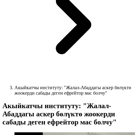
Акыйкатчы институту: "Жалал-Абаддагы аскер бөлүктө
жоокерди сабады деген ефрейтор мас болчу"
Акыйкатчы институту: "Жалал-
Абаддагы аскер бөлүктө жоокерди
сабады деген ефрейтор мас болчу"