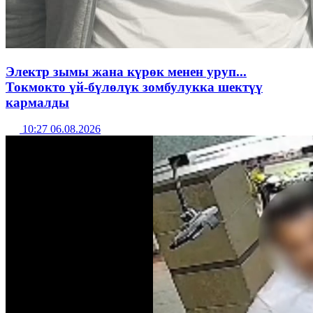
Электр зымы жана күрөк менен уруп...
Токмокто үй-бүлөлүк зомбулукка шектүү
кармалды
10:27 06.08.2026