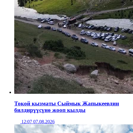
Токой кызматы Сыймык Жапыкеевдин
билдирүүсүнө жооп кылды
12:07 07.08.2026