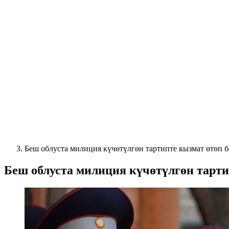
Беш облуста милиция күчөтүлгөн тартипте кызмат өтөп 
Беш облуста милиция күчөтүлгөн тарт