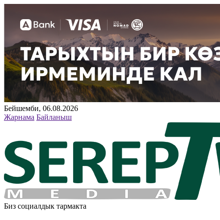
Бейшемби, 06.08.2026
Жарнама
Байланыш
Биз социалдык тармакта