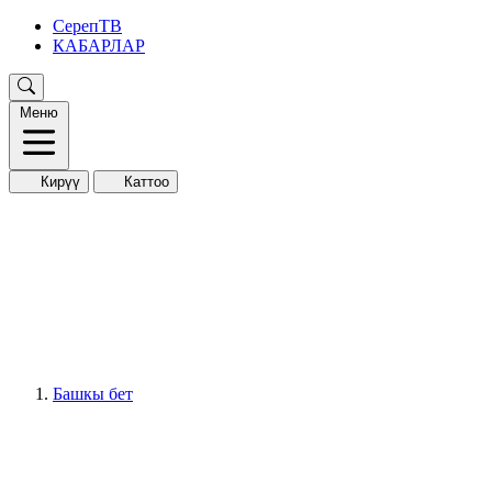
СерепТВ
КАБАРЛАР
Меню
Кирүү
Каттоо
Башкы бет