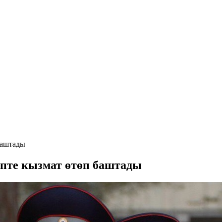
баштады
ипте кызмат өтөп баштады