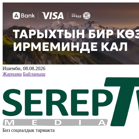
Ишемби, 08.08.2026
Жарнама
Байланыш
Биз социалдык тармакта