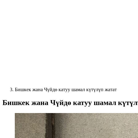
Бишкек жана Чүйдө катуу шамал күтүлүп жатат
Бишкек жана Чүйдө катуу шамал күтүл