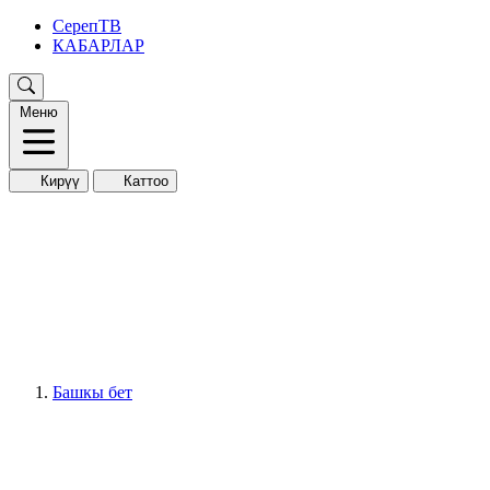
СерепТВ
КАБАРЛАР
Меню
Кирүү
Каттоо
Башкы бет