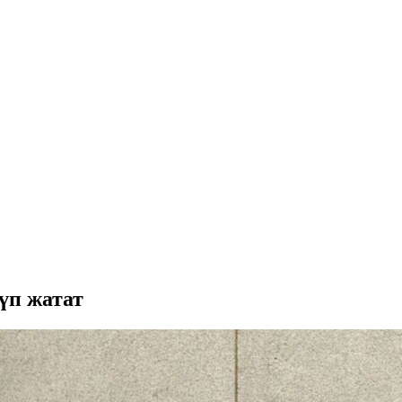
үп жатат