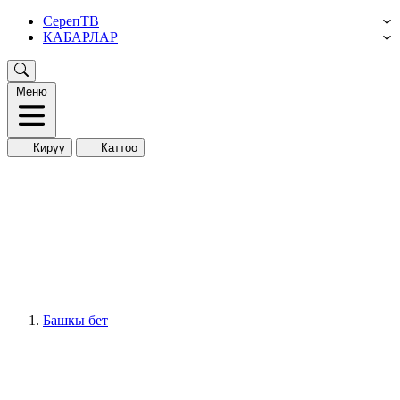
СерепТВ
КАБАРЛАР
Меню
Кирүү
Каттоо
Башкы бет