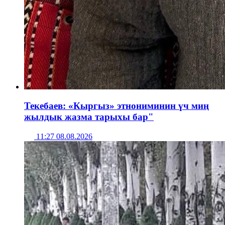
Текебаев: «Кыргыз» этнониминин үч миң
жылдык жазма тарыхы бар"
11:27 08.08.2026