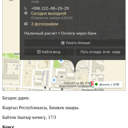
Биздин дарек:
Кыргыз Республикасы, Бишкек шаары.
Байтик баатыр көчөсү, 17/3
Кеӊсе