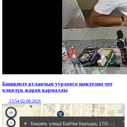
Бишкекте кулакчын уурдоого шектелип чет
өлкөлүк жаран кармалды
13:54 02.08.2026