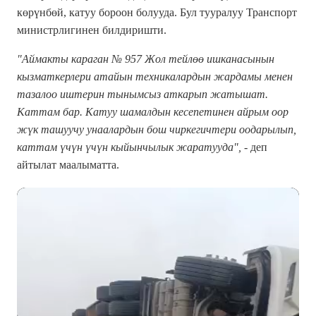
көрүнбөй, катуу бороон болууда. Бул тууралуу Транспорт
министрлигинен билдиришти.
"Аймакты караган № 957 Жол тейлөө ишканасынын
кызматкерлери атайын техникалардын жардамы менен
тазалоо иштерин тынымсыз аткарып жатышат.
Каттам бар. Катуу шамалдын кесепетинен айрым оор
жүк ташуучу унаалардын бош чиркегичтери оодарылып,
каттам үчүн үчүн кыйынчылык жаратууда",
- деп
айтылат маалыматта.