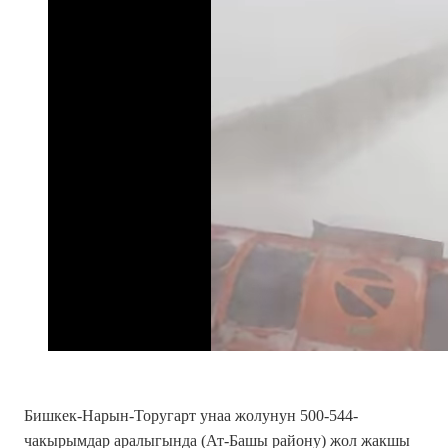
Бишкек-Нарын-Торугарт унаа жолунун 500-544-
чакырымдар аралыгында (Ат-Башы району) жол жакшы