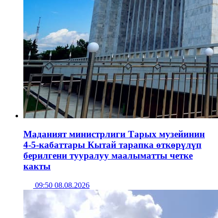
Маданият министрлиги Тарых музейинин
4-5-кабаттары Кытай тарапка өткөрүлүп
берилгени тууралуу маалыматты четке
какты
09:50 08.08.2026