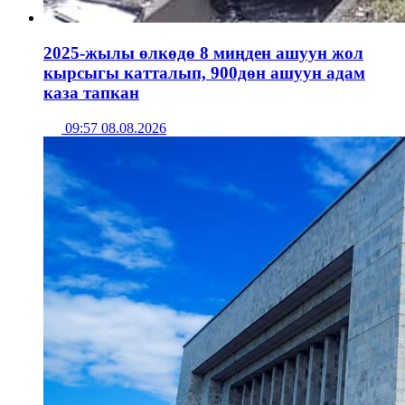
2025-жылы өлкөдө 8 миңден ашуун жол
кырсыгы катталып, 900дөн ашуун адам
каза тапкан
09:57 08.08.2026