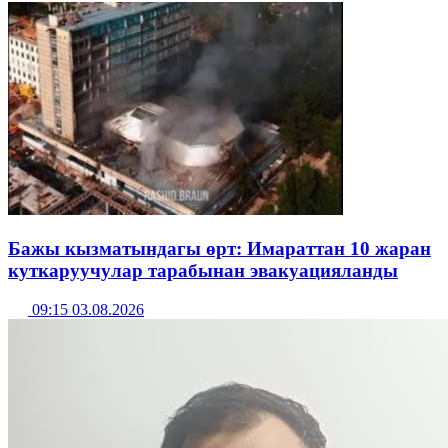
Бажы кызматындагы өрт: Имараттан 10 жаран
куткаруучулар тарабынан эвакуацияланды
09:15 03.08.2026