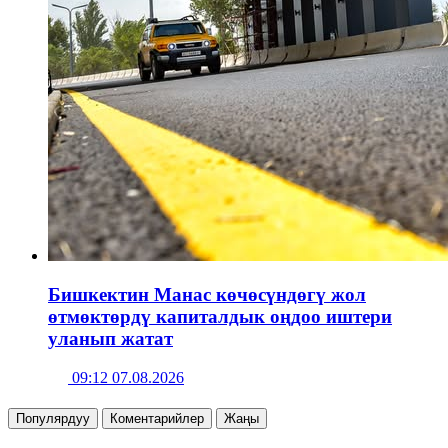
Бишкектин Манас көчөсүндөгү жол
өтмөктөрдү капиталдык оңдоо иштери
уланып жатат
09:12 07.08.2026
Популярдуу
Коментарийлер
Жаңы