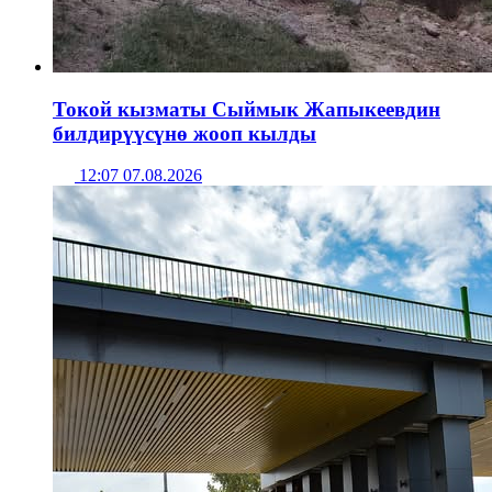
Токой кызматы Сыймык Жапыкеевдин
билдирүүсүнө жооп кылды
12:07 07.08.2026