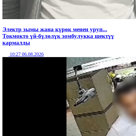
Электр зымы жана күрөк менен уруп...
Токмокто үй-бүлөлүк зомбулукка шектүү
кармалды
10:27 06.08.2026