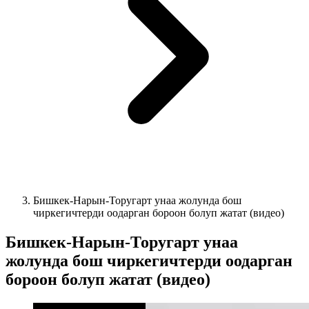
Бишкек-Нарын-Торугарт унаа жолунда бош
чиркегичтерди оодарган бороон болуп жатат (видео)
Бишкек-Нарын-Торугарт унаа
жолунда бош чиркегичтерди оодарган
бороон болуп жатат (видео)