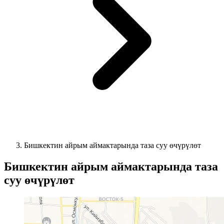
Бишкектин айрым аймактарында таза суу өчүрүлөт
Бишкектин айрым аймактарында таза
суу өчүрүлөт