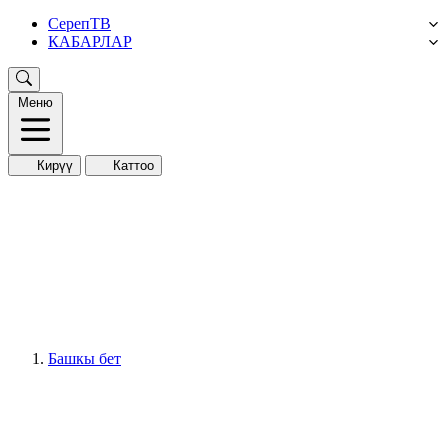
СерепТВ
КАБАРЛАР
Меню
Кирүү
Каттоо
Башкы бет