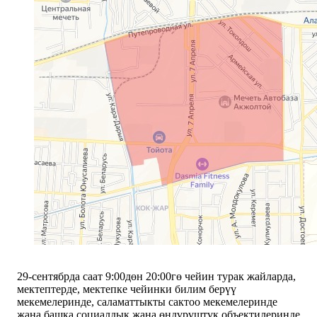
29-сентябрда саат 9:00дөн 20:00гө чейин турак жайларда,
мектептерде, мектепке чейинки билим берүү
мекемелеринде, саламаттыкты сактоо мекемелеринде
жана башка социалдык жана өндүрүштүк объектилеринде