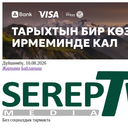
Дүйшөмбү, 10.08.2026
Жарнама
Байланыш
Биз социалдык тармакта