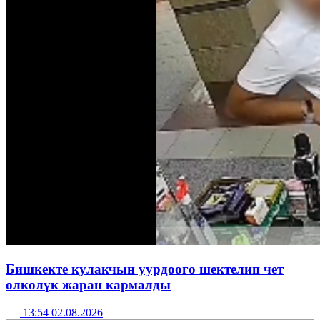
Бишкекте кулакчын уурдоого шектелип чет
өлкөлүк жаран кармалды
13:54 02.08.2026