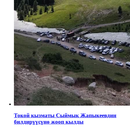
Токой кызматы Сыймык Жапыкеевдин
билдирүүсүнө жооп кылды