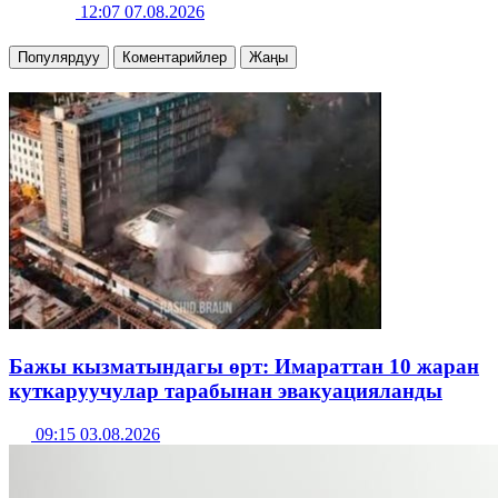
12:07 07.08.2026
Популярдуу
Коментарийлер
Жаңы
Бажы кызматындагы өрт: Имараттан 10 жаран
куткаруучулар тарабынан эвакуацияланды
09:15 03.08.2026