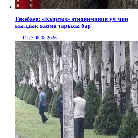
Текебаев: «Кыргыз» этнониминин үч миң
жылдык жазма тарыхы бар"
11:27 08.08.2026