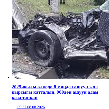
2025-жылы өлкөдө 8 миңден ашуун жол
кырсыгы катталып, 900дөн ашуун адам
каза тапкан
09:57 08.08.2026