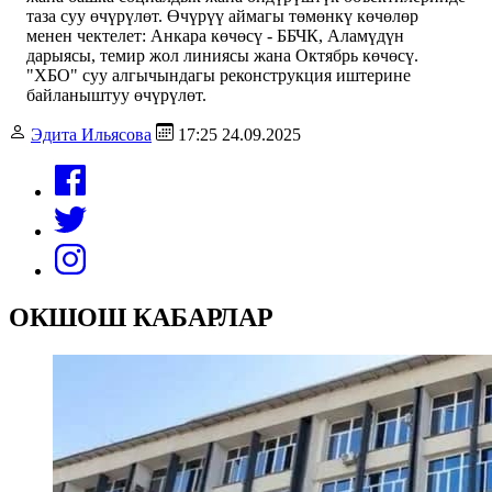
таза суу өчүрүлөт. Өчүрүү аймагы төмөнкү көчөлөр
менен чектелет: Анкара көчөсү - ББЧК, Аламүдүн
дарыясы, темир жол линиясы жана Октябрь көчөсү.
"ХБО" суу алгычындагы реконструкция иштерине
байланыштуу өчүрүлөт.
Эдита Ильясова
17:25 24.09.2025
ОКШОШ КАБАРЛАР