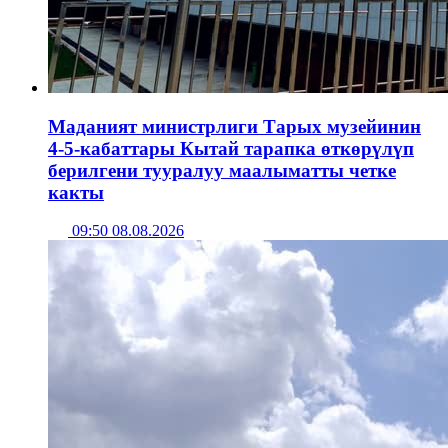
Маданият министрлиги Тарых музейинин
4-5-кабаттары Кытай тарапка өткөрүлүп
берилгени тууралуу маалыматты четке
какты
09:50 08.08.2026