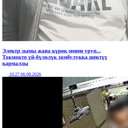
Электр зымы жана күрөк менен уруп...
Токмокто үй-бүлөлүк зомбулукка шектүү
кармалды
10:27 06.08.2026