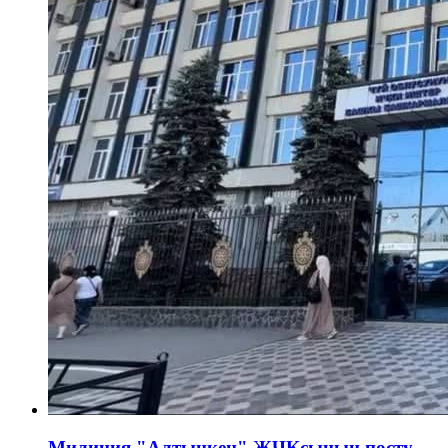
Милиция "Алтынкен" ЖЧКсынын посту