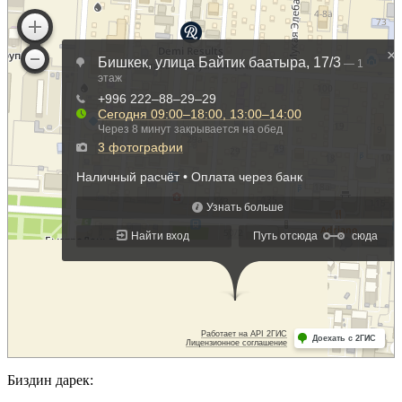
Биздин дарек: