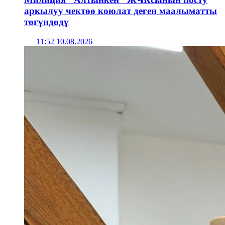
аркылуу чектөө коюлат деген маалыматты
төгүндөдү
11:52 10.08.2026