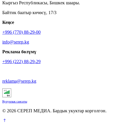
Кыргыз Республикасы, Бишкек шаары.
Байтик баатыр көчөсү, 17/3
Кеӊсе
+996 (770) 88-29-00
info@serep.kg
Реклама бөлүмү
+996 (222) 88-29-29
reklama@serep.kg
Купуялык саясаты
© 2026 СЕРЕП МЕДИА. Бардык укуктар корголгон.