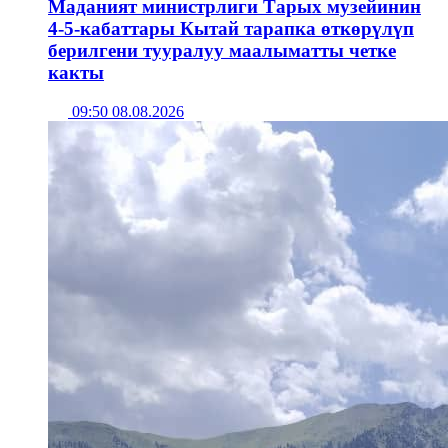
Маданият министрлиги Тарых музейинин
4-5-кабаттары Кытай тарапка өткөрүлүп
берилгени тууралуу маалыматты четке
какты
09:50 08.08.2026