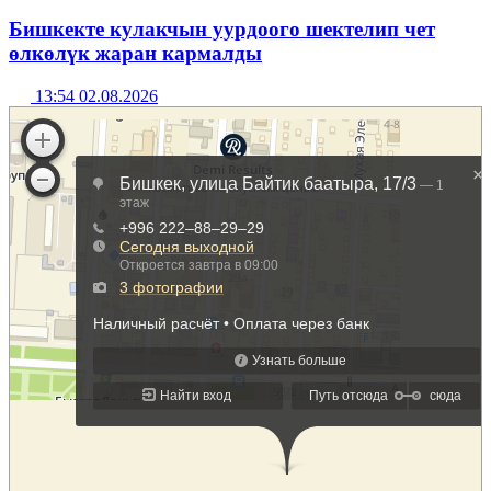
Бишкекте кулакчын уурдоого шектелип чет
өлкөлүк жаран кармалды
13:54 02.08.2026