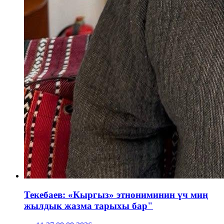
Текебаев: «Кыргыз» этнониминин үч миң
жылдык жазма тарыхы бар"