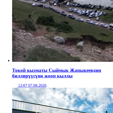
Токой кызматы Сыймык Жапыкеевдин
билдирүүсүнө жооп кылды
12:07 07.08.2026