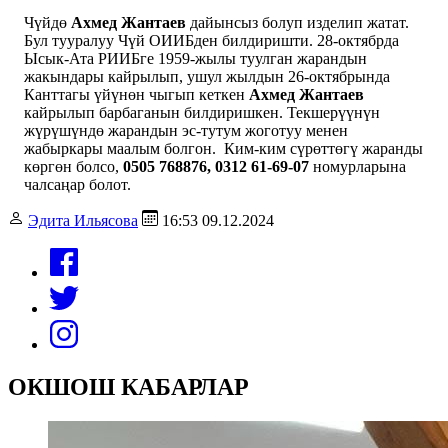
Чүйдө
Ахмед Жантаев
дайынсыз болуп изделип жатат.
Бул тууралуу Чүй ОИИБден билдиришти. 28-октябрда
Ысык-Ата РИИБге 1959-жылы туулган жарандын
жакындары кайрылып, ушул жылдын 26-октябрында
Канттагы үйүнөн чыгып кеткен
Ахмед Жантаев
кайрылып барбаганын билдиришкен. Текшерүүнүн
жүрүшүндө жарандын
эс-тутум жоготуу менен
жабыркары маалым болгон.
Ким-ким сүрөттөгү жаранды
көргөн болсо,
0505 768876, 0312 61-69-07
номурларына
чалсаңар болот.
Эдита Ильясова
16:53 09.12.2024
ОКШОШ КАБАРЛАР