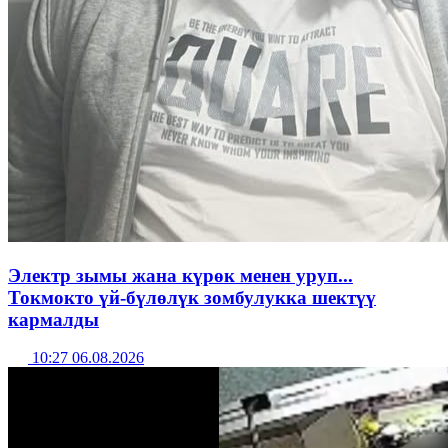
Электр зымы жана күрөк менен уруп...
Токмокто үй-бүлөлүк зомбулукка шектүү
кармалды
10:27 06.08.2026