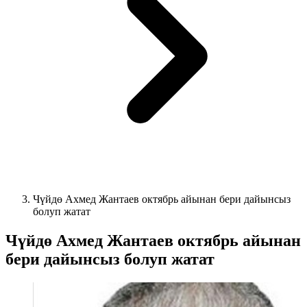
Чүйдө Ахмед Жантаев октябрь айынан бери дайынсыз
болуп жатат
Чүйдө Ахмед Жантаев октябрь айынан
бери дайынсыз болуп жатат