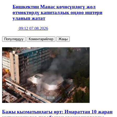
Бишкектин Манас көчөсүндөгү жол
өтмөктөрдү капиталдык оңдоо иштери
уланып жатат
09:12 07.08.2026
Популярдуу
Коментарийлер
Жаңы
Бажы кызматындагы өрт: Имараттан 10 жаран