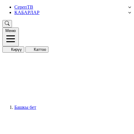
СерепТВ
КАБАРЛАР
Меню
Кирүү
Каттоо
Башкы бет