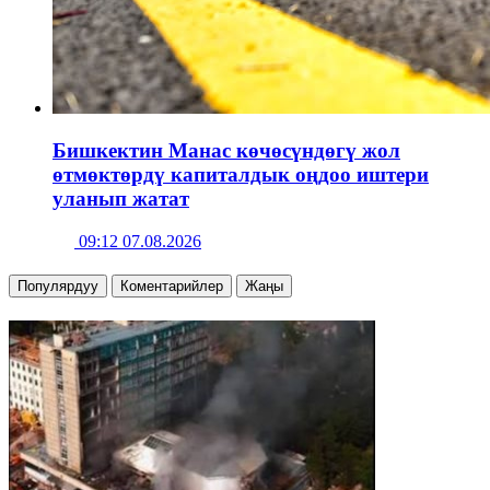
Бишкектин Манас көчөсүндөгү жол
өтмөктөрдү капиталдык оңдоо иштери
уланып жатат
09:12 07.08.2026
Популярдуу
Коментарийлер
Жаңы