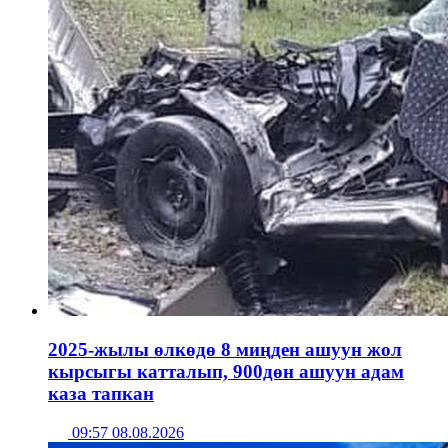
2025-жылы өлкөдө 8 миңден ашуун жол
кырсыгы катталып, 900дөн ашуун адам
каза тапкан
09:57 08.08.2026