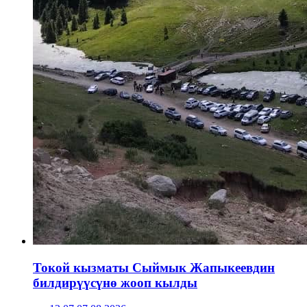
Токой кызматы Сыймык Жапыкеевдин
билдирүүсүнө жооп кылды