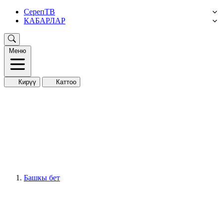
СерепТВ
КАБАРЛАР
Меню
Кирүү
Каттоо
Башкы бет