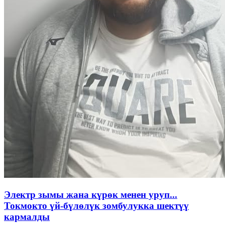
Электр зымы жана күрөк менен уруп...
Токмокто үй-бүлөлүк зомбулукка шектүү
кармалды