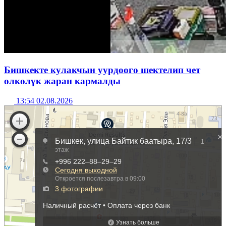
Бишкекте кулакчын уурдоого шектелип чет
өлкөлүк жаран кармалды
13:54 02.08.2026