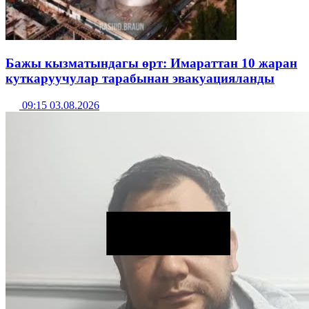
Бажы кызматындагы өрт: Имараттан 10 жаран
куткаруучулар тарабынан эвакуацияланды
09:15 03.08.2026