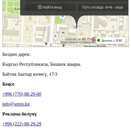
Биздин дарек:
Кыргыз Республикасы, Бишкек шаары.
Байтик баатыр көчөсү, 17/3
Кеӊсе
+996 (770) 88-29-00
info@serep.kg
Реклама бөлүмү
+996 (222) 88-29-29