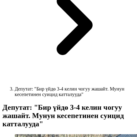
Депутат: "Бир үйдө 3-4 келин чогуу жашайт. Мунун
кесепетинен суицид катталууда"
Депутат: "Бир үйдө 3-4 келин чогуу
жашайт. Мунун кесепетинен суицид
катталууда"