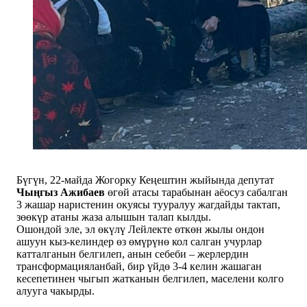
Бүгүн, 22-майда Жогорку Кеңештин жыйында депутат
Чыңгыз Ажибаев
өгөй атасы тарабынан аёосуз сабалган
3 жашар наристенин окуясы тууралуу жагдайды тактап,
зөөкүр атаны жаза алышын талап кылды.
Ошондой эле, эл өкүлү Лейлекте өткөн жылы ондон
ашуун кыз-келиндер өз өмүрүнө кол салган учурлар
катталганын белгилеп, анын себеби – жерлердин
трансформацияланбай, бир үйдө 3-4 келин жашаган
кесепетинен чыгып жатканын белгилеп, маселени колго
алууга чакырды.