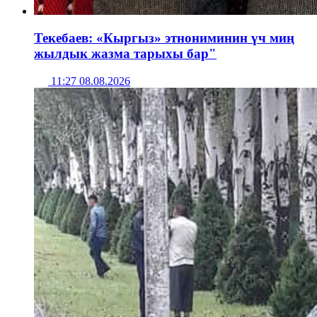
Текебаев: «Кыргыз» этнониминин үч миң
жылдык жазма тарыхы бар"
11:27 08.08.2026