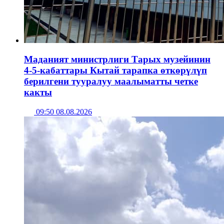
Маданият министрлиги Тарых музейинин
4-5-кабаттары Кытай тарапка өткөрүлүп
берилгени тууралуу маалыматты четке
какты
09:50 08.08.2026