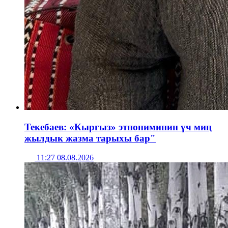
Текебаев: «Кыргыз» этнониминин үч миң
жылдык жазма тарыхы бар"
11:27 08.08.2026