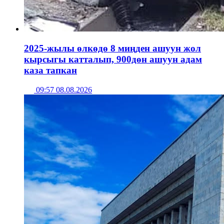
2025-жылы өлкөдө 8 миңден ашуун жол
кырсыгы катталып, 900дөн ашуун адам
каза тапкан
09:57 08.08.2026