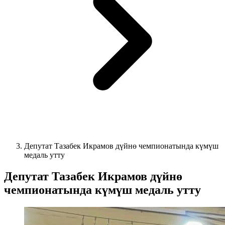
Депутат Тазабек Икрамов дүйнө чемпионатында күмүш
медаль утту
Депутат Тазабек Икрамов дүйнө
чемпионатында күмүш медаль утту