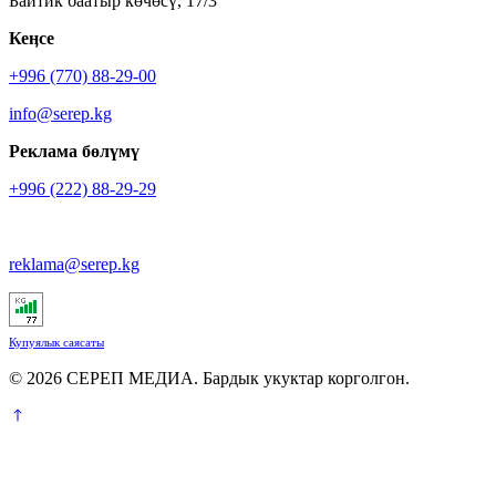
Байтик баатыр көчөсү, 17/3
Кеӊсе
+996 (770) 88-29-00
info@serep.kg
Реклама бөлүмү
+996 (222) 88-29-29
reklama@serep.kg
Купуялык саясаты
© 2026 СЕРЕП МЕДИА. Бардык укуктар корголгон.