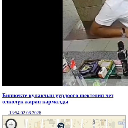
Бишкекте кулакчын уурдоого шектелип чет
өлкөлүк жаран кармалды
13:54 02.08.2026