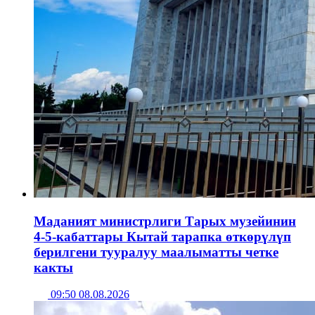
Маданият министрлиги Тарых музейинин
4-5-кабаттары Кытай тарапка өткөрүлүп
берилгени тууралуу маалыматты четке
какты
09:50 08.08.2026