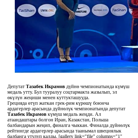
Депутат
Тазабек Икрамов
дүйнө чемпионатында күмүш
медаль утту. Бул тууралуу соцтармакта жазылып, эл
өкүлүн жеңиши менен куттукташууда.
Грецияда өтүп жаткан грек-рим күрөшү боюнча
ардагерлер арасында дүйнөлүк чемпионатында депутат
Тазабек Икрамов
күмүш медаль жеңди. Ал
атаандаштары болгон Иран, Казакстан, Польша
балбандарын жеңип, финалга чыккан. Финалда дүйнөлүк
рейтингде ардагерлер арасында таанымал швециялык
балбанга утулуп калды. [gallery link="file" columns="1"