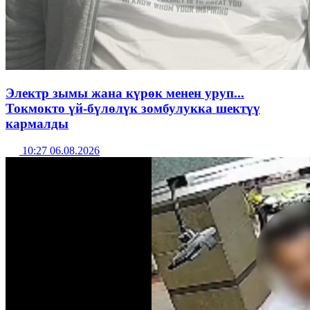
Электр зымы жана күрөк менен уруп...
Токмокто үй-бүлөлүк зомбулукка шектүү
кармалды
10:27 06.08.2026