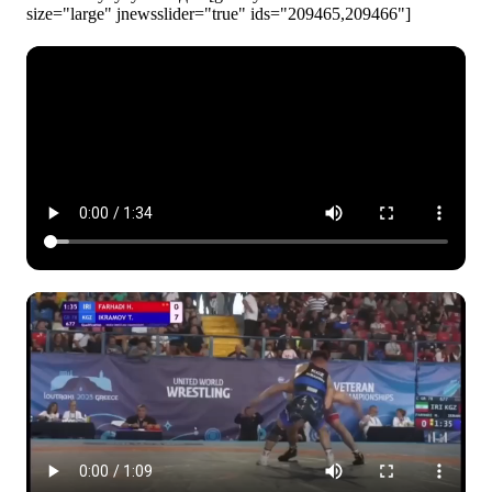
size="large" jnewsslider="true" ids="209465,209466"]