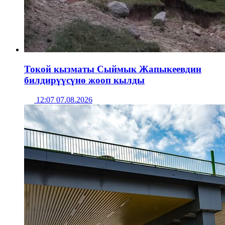
Токой кызматы Сыймык Жапыкеевдин
билдирүүсүнө жооп кылды
12:07 07.08.2026