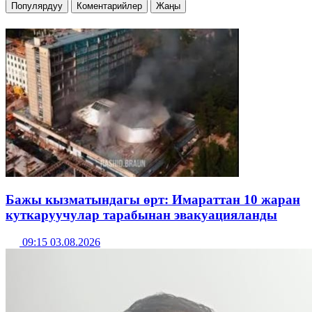
Популярдуу
Коментарийлер
Жаңы
Бажы кызматындагы өрт: Имараттан 10 жаран
куткаруучулар тарабынан эвакуацияланды
09:15 03.08.2026