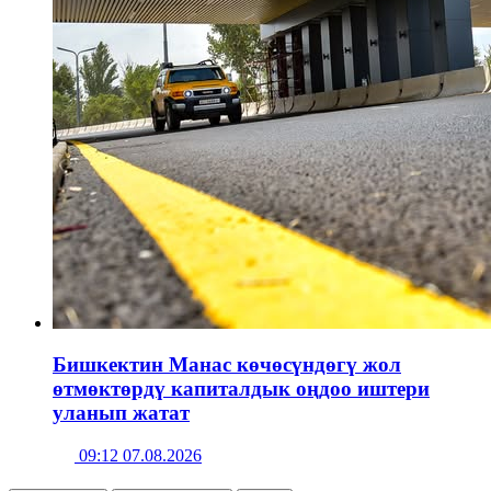
Бишкектин Манас көчөсүндөгү жол
өтмөктөрдү капиталдык оңдоо иштери
уланып жатат
09:12 07.08.2026