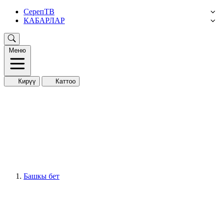
СерепТВ
КАБАРЛАР
Меню
Кирүү
Каттоо
Башкы бет