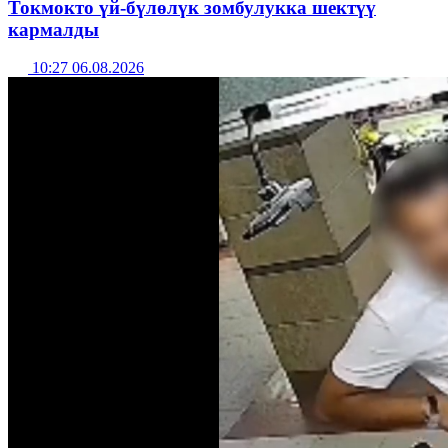
Токмокто үй-бүлөлүк зомбулукка шектүү
кармалды
10:27 06.08.2026