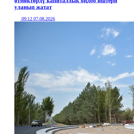
өтмөктөрдү капиталдык оңдоо иштери
уланып жатат
09:12 07.08.2026