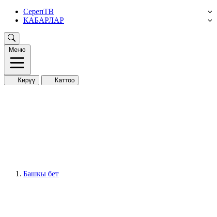
СерепТВ
КАБАРЛАР
Меню
Кирүү
Каттоо
Башкы бет