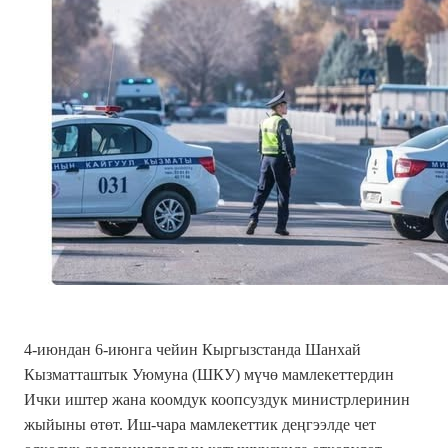
4-июндан 6-июнга чейин Кыргызстанда Шанхай
Кызматташтык Уюмуна (ШКУ) мүчө мамлекеттердин
Ички иштер жана коомдук коопсуздук министрлеринин
жыйыны өтөт. Иш-чара мамлекеттик деңгээлде чет