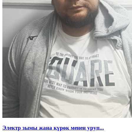
Электр зымы жана күрөк менен уруп...