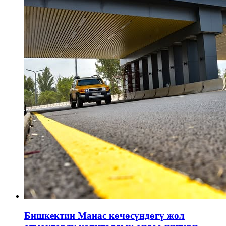
Бишкектин Манас көчөсүндөгү жол