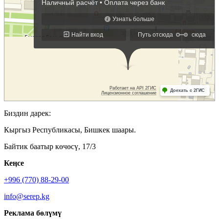
Биздин дарек:
Кыргыз Республикасы, Бишкек шаары.
Байтик баатыр көчөсү, 17/3
Кеӊсе
+996 (770) 88-29-00
info@serep.kg
Реклама бөлүмү