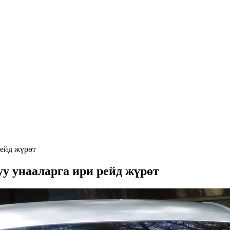
рейд жүрөт
у унааларга ири рейд жүрөт