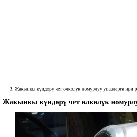
Жакынкы күндөрү чет өлкөлүк номурлуу унааларга ири 
Жакынкы күндөрү чет өлкөлүк номурлу