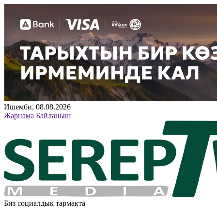
Ишемби, 08.08.2026
Жарнама
Байланыш
Биз социалдык тармакта