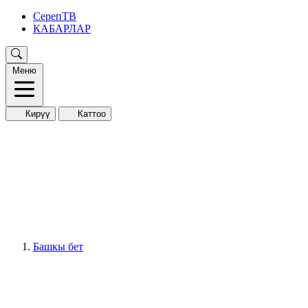
СерепТВ
КАБАРЛАР
Меню
Кирүү
Каттоо
Башкы бет