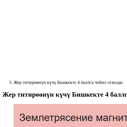
Жер титирөөнүн күчү Бишкекте 4 баллга чейил сезилди
Жер титирөөнүн күчү Бишкекте 4 баллг