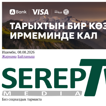
Ишемби, 08.08.2026
Жарнама
Байланыш
Биз социалдык тармакта