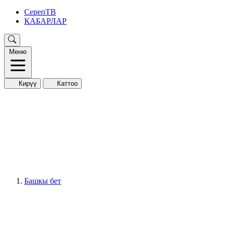
СерепТВ
КАБАРЛАР
Меню
Кирүү
Каттоо
Башкы бет