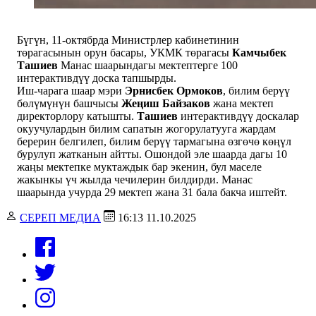
Бүгүн, 11-октябрда Министрлер кабинетинин
төрагасынын орун басары, УКМК төрагасы
Камчыбек
Ташиев
Манас шаарындагы мектептерге 100
интерактивдүү доска тапшырды.
Иш-чарага шаар мэри
Эрнисбек Ормоков
, билим берүү
бөлүмүнүн башчысы
Жеңиш Байзаков
жана мектеп
директорлору катышты.
Ташиев
интерактивдүү доскалар
окуучулардын билим сапатын жогорулатууга жардам
берерин белгилеп, билим берүү тармагына өзгөчө көңүл
бурулуп жатканын айтты. Ошондой эле шаарда дагы 10
жаңы мектепке муктаждык бар экенин, бул маселе
жакынкы үч жылда чечилерин билдирди. Манас
шаарында учурда 29 мектеп жана 31 бала бакча иштейт.
СЕРЕП МЕДИА
16:13 11.10.2025