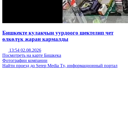
Бишкекте кулакчын уурдоого шектелип чет
өлкөлүк жаран кармалды
13:54 02.08.2026
Посмотреть на карте Бишкека
Фотографии компании
Найти проезд до Serep Media Tv, информационный портал