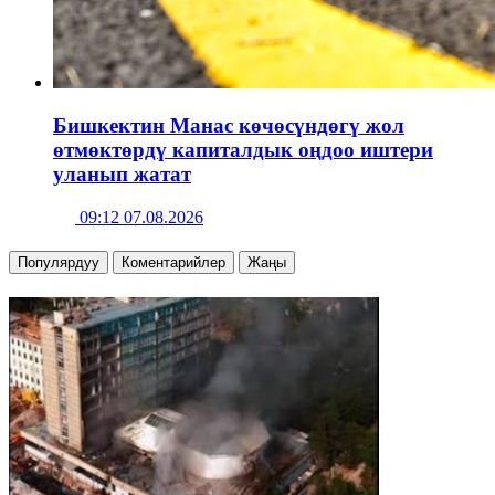
Бишкектин Манас көчөсүндөгү жол
өтмөктөрдү капиталдык оңдоо иштери
уланып жатат
09:12 07.08.2026
Популярдуу
Коментарийлер
Жаңы