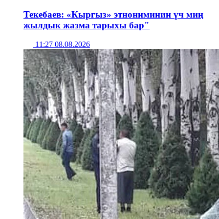
Текебаев: «Кыргыз» этнониминин үч миң
жылдык жазма тарыхы бар"
11:27 08.08.2026