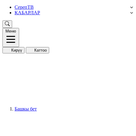
СерепТВ
КАБАРЛАР
Меню
Кирүү
Каттоо
Башкы бет