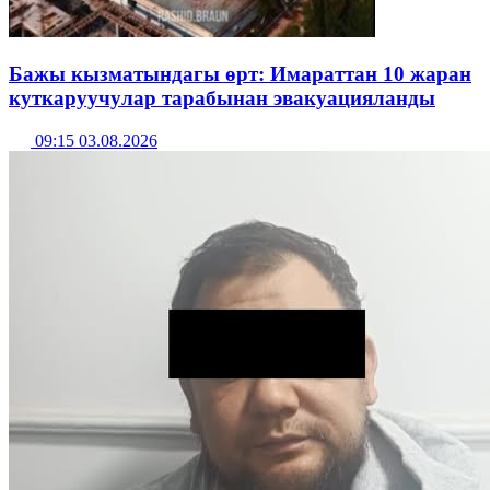
Бажы кызматындагы өрт: Имараттан 10 жаран
куткаруучулар тарабынан эвакуацияланды
09:15 03.08.2026