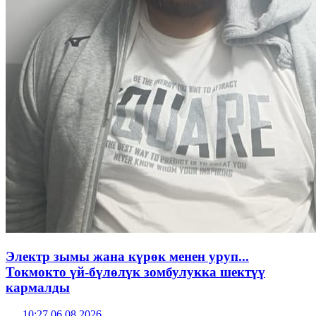
Электр зымы жана күрөк менен уруп...
Токмокто үй-бүлөлүк зомбулукка шектүү
кармалды
10:27 06.08.2026