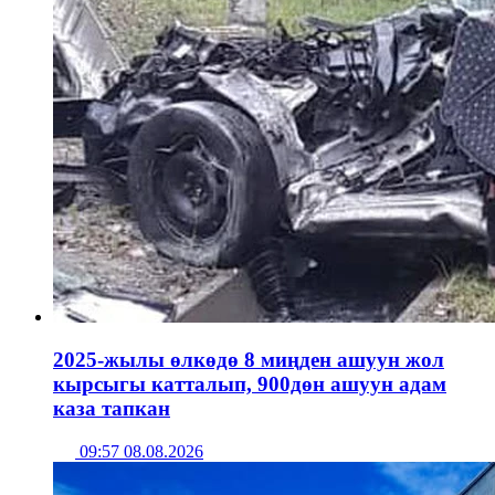
2025-жылы өлкөдө 8 миңден ашуун жол
кырсыгы катталып, 900дөн ашуун адам
каза тапкан
09:57 08.08.2026