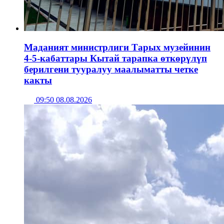
Маданият министрлиги Тарых музейинин
4-5-кабаттары Кытай тарапка өткөрүлүп
берилгени тууралуу маалыматты четке
какты
09:50 08.08.2026