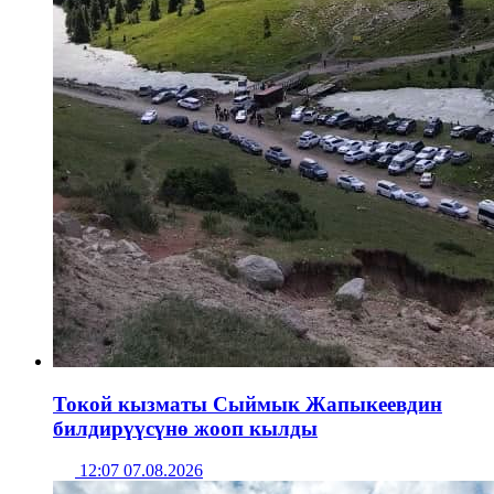
Токой кызматы Сыймык Жапыкеевдин
билдирүүсүнө жооп кылды
12:07 07.08.2026