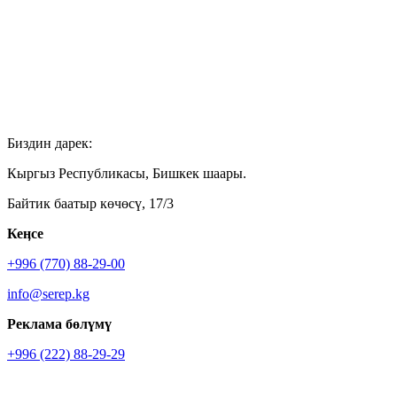
Биздин дарек:
Кыргыз Республикасы, Бишкек шаары.
Байтик баатыр көчөсү, 17/3
Кеӊсе
+996 (770) 88-29-00
info@serep.kg
Реклама бөлүмү
+996 (222) 88-29-29