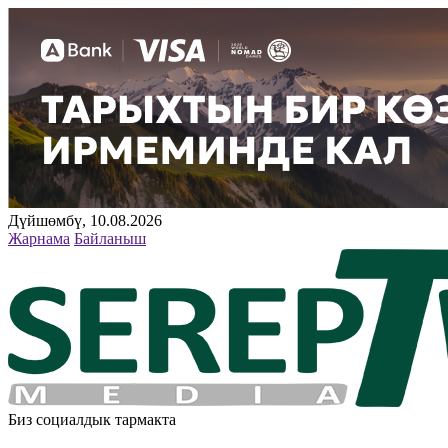
Дүйшөмбү, 10.08.2026
Жарнама
Байланыш
Биз социалдык тармакта