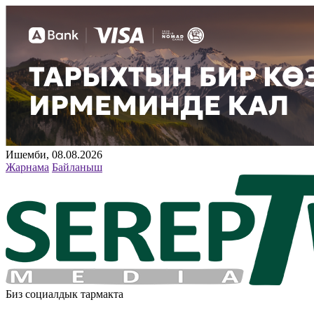
Ишемби, 08.08.2026
Жарнама
Байланыш
Биз социалдык тармакта