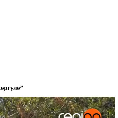
көргүлө”