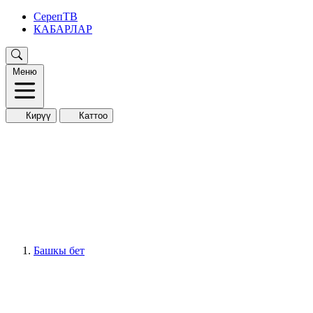
СерепТВ
КАБАРЛАР
Меню
Кирүү
Каттоо
Башкы бет