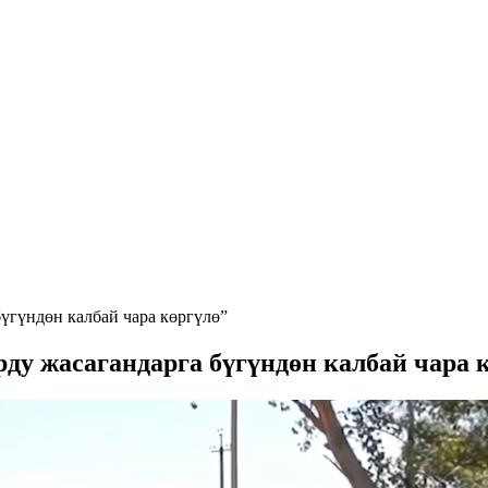
үгүндөн калбай чара көргүлө”
у жасагандарга бүгүндөн калбай чара 