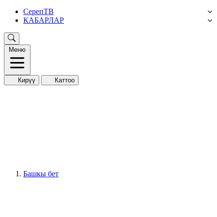
СерепТВ
КАБАРЛАР
Меню
Кирүү
Каттоо
Башкы бет