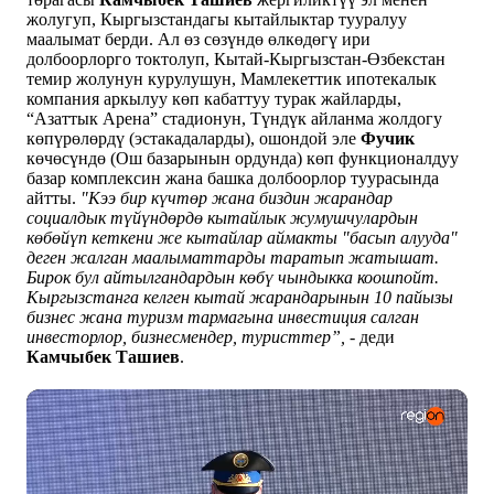
жолугуп, Кыргызстандагы кытайлыктар тууралуу
маалымат берди. Ал өз сөзүндө өлкөдөгү ири
долбоорлорго токтолуп, Кытай-Кыргызстан-Өзбекстан
темир жолунун курулушун, Мамлекеттик ипотекалык
компания аркылуу көп кабаттуу турак жайларды,
“Азаттык Арена” стадионун, Түндүк айланма жолдогу
көпүрөлөрдү (эстакадаларды), ошондой эле
Фучик
көчөсүндө (Ош базарынын ордунда) көп функционалдуу
базар комплексин жана башка долбоорлор туурасында
айтты.
"Кээ бир күчтөр жана биздин жарандар
социалдык түйүндөрдө кытайлык жумушчулардын
көбөйүп кеткени же кытайлар аймакты "басып алууда"
деген жалган маалыматтарды таратып жатышат.
Бирок бул айтылгандардын көбү чындыкка коошпойт.
Кыргызстанга келген кытай жарандарынын 10 пайызы
бизнес жана туризм тармагына инвестиция салган
инвесторлор, бизнесмендер, туристтер”,
- деди
Камчыбек
Ташиев
.