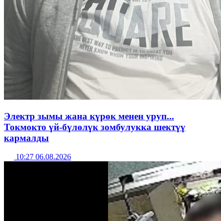
Электр зымы жана күрөк менен уруп...
Токмокто үй-бүлөлүк зомбулукка шектүү
кармалды
10:27 06.08.2026