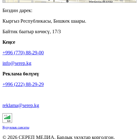
Биздин дарек:
Кыргыз Республикасы, Бишкек шаары.
Байтик баатыр көчөсү, 17/3
Кеӊсе
+996 (770) 88-29-00
info@serep.kg
Реклама бөлүмү
+996 (222) 88-29-29
reklama@serep.kg
Купуялык саясаты
© 2026 СЕРЕП МЕДИА. Бардык укуктар корголгон.