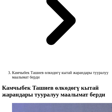
Камчыбек Ташиев өлкөдөгү кытай жарандары тууралуу
маалымат берди
Камчыбек Ташиев өлкөдөгү кытай
жарандары тууралуу маалымат берди