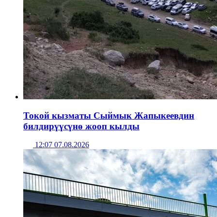
Токой кызматы Сыймык Жапыкеевдин
билдирүүсүнө жооп кылды
12:07 07.08.2026