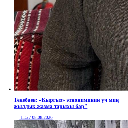
Текебаев: «Кыргыз» этнониминин үч миң
жылдык жазма тарыхы бар"
11:27 08.08.2026