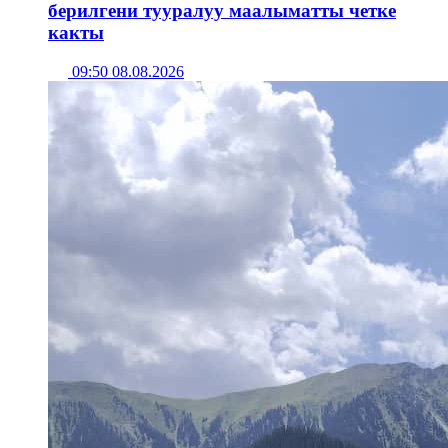
берилгени тууралуу маалыматты четке
какты
09:50 08.08.2026