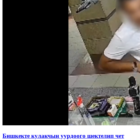
Бишкекте кулакчын уурдоого шектелип чет