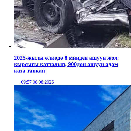
2025-жылы өлкөдө 8 миңден ашуун жол
кырсыгы катталып, 900дөн ашуун адам
каза тапкан
09:57 08.08.2026