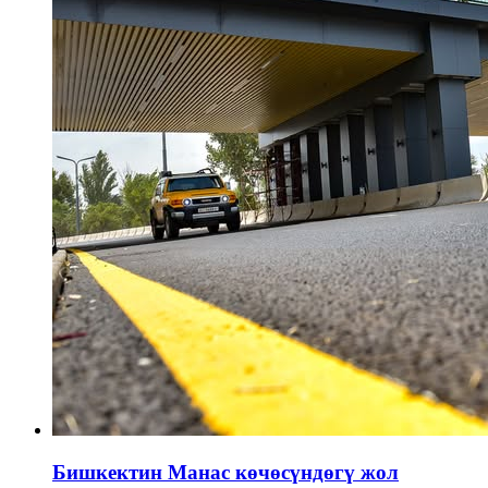
Бишкектин Манас көчөсүндөгү жол