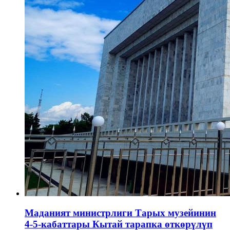
Маданият министрлиги Тарых музейинин
4-5-кабаттары Кытай тарапка өткөрүлүп