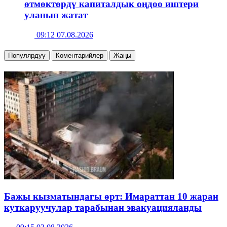
өтмөктөрдү капиталдык оңдоо иштери
уланып жатат
09:12 07.08.2026
Популярдуу
Коментарийлер
Жаңы
Бажы кызматындагы өрт: Имараттан 10 жаран
куткаруучулар тарабынан эвакуацияланды