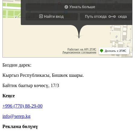
Биздин дарек:
Кыргыз Республикасы, Бишкек шаары.
Байтик баатыр көчөсү, 17/3
Кеӊсе
+996 (770) 88-29-00
info@serep.kg
Реклама бөлүмү