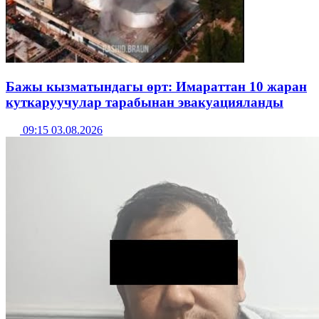
Бажы кызматындагы өрт: Имараттан 10 жаран
куткаруучулар тарабынан эвакуацияланды
09:15 03.08.2026