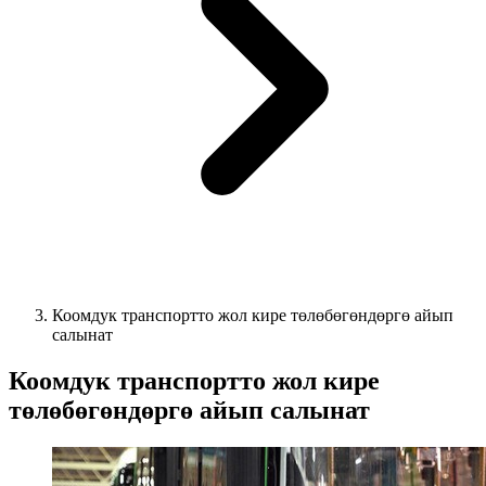
Коомдук транспортто жол кире төлөбөгөндөргө айып
салынат
Коомдук транспортто жол кире
төлөбөгөндөргө айып салынат