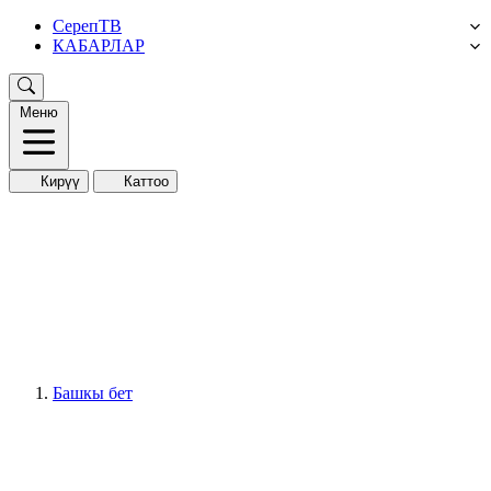
СерепТВ
КАБАРЛАР
Меню
Кирүү
Каттоо
Башкы бет