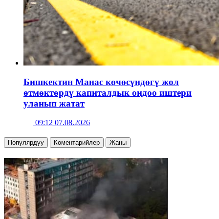
Бишкектин Манас көчөсүндөгү жол
өтмөктөрдү капиталдык оңдоо иштери
уланып жатат
09:12 07.08.2026
Популярдуу
Коментарийлер
Жаңы