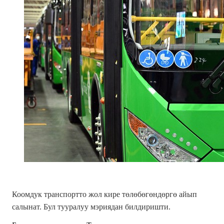
Коомдук транспортто жол кире төлөбөгөндөргө айып
салынат. Бул тууралуу мэриядан билдиришти.