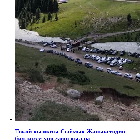
Токой кызматы Сыймык Жапыкеевдин
билдирүүсүнө жооп кылды