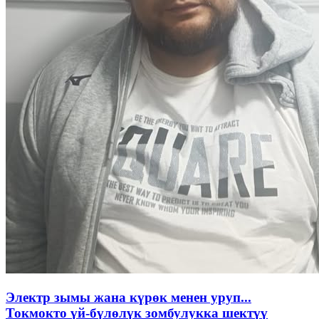
Электр зымы жана күрөк менен уруп...
Токмокто үй-бүлөлүк зомбулукка шектүү