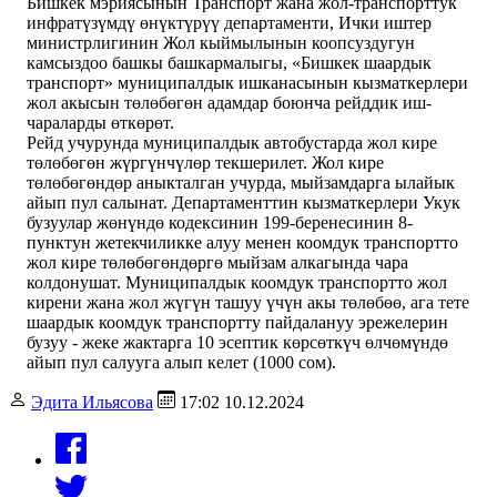
Бишкек мэриясынын Транспорт жана жол-транспорттук
инфратүзүмдү өнүктүрүү департаменти, Ички иштер
министрлигинин Жол кыймылынын коопсуздугун
камсыздоо башкы башкармалыгы, «Бишкек шаардык
транспорт» муниципалдык ишканасынын кызматкерлери
жол акысын төлөбөгөн адамдар боюнча рейддик иш-
чараларды өткөрөт.
Рейд учурунда муниципалдык автобустарда жол кире
төлөбөгөн жүргүнчүлөр текшерилет. Жол кире
төлөбөгөндөр аныкталган учурда, мыйзамдарга ылайык
айып пул салынат. Департаменттин кызматкерлери Укук
бузуулар жөнүндө кодексинин 199-беренесинин 8-
пунктун жетекчиликке алуу менен коомдук транспортто
жол кире төлөбөгөндөргө мыйзам алкагында чара
колдонушат. Муниципалдык коомдук транспортто жол
кирени жана жол жүгүн ташуу үчүн акы төлөбөө, ага тете
шаардык коомдук транспортту пайдалануу эрежелерин
бузуу - жеке жактарга 10 эсептик көрсөткүч өлчөмүндө
айып пул салууга алып келет (1000 сом).
Эдита Ильясова
17:02 10.12.2024