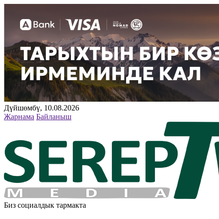
Дүйшөмбү, 10.08.2026
Жарнама
Байланыш
Биз социалдык тармакта