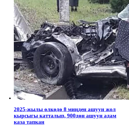
2025-жылы өлкөдө 8 миңден ашуун жол
кырсыгы катталып, 900дөн ашуун адам
каза тапкан