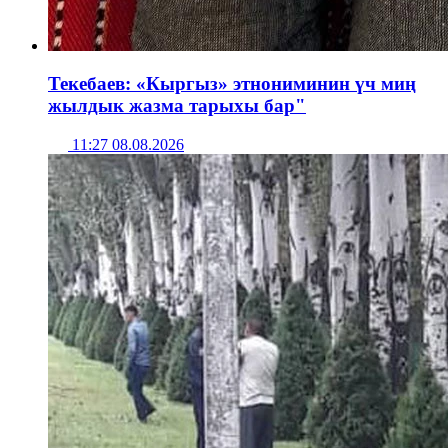
Текебаев: «Кыргыз» этнониминин үч миң
жылдык жазма тарыхы бар"
11:27 08.08.2026