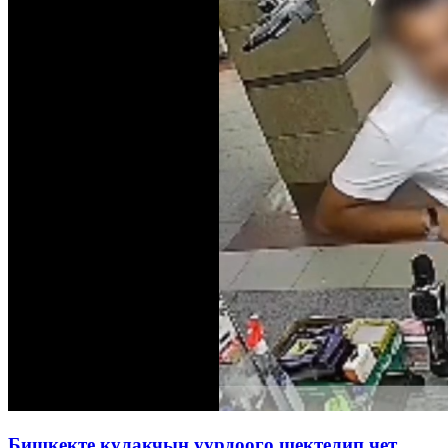
Бишкекте кулакчын уурдоого шектелип чет