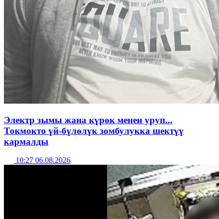
Электр зымы жана күрөк менен уруп...
Токмокто үй-бүлөлүк зомбулукка шектүү
кармалды
10:27 06.08.2026