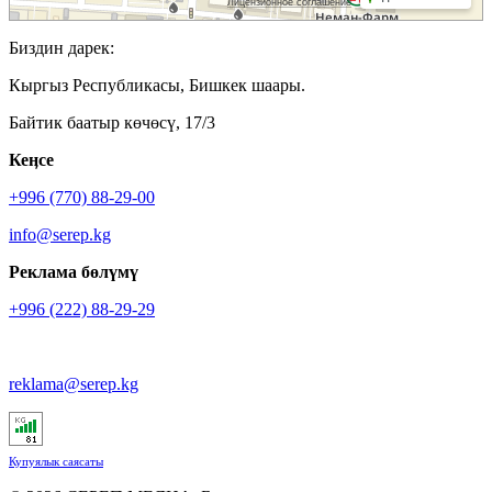
Биздин дарек:
Кыргыз Республикасы, Бишкек шаары.
Байтик баатыр көчөсү, 17/3
Кеӊсе
+996 (770) 88-29-00
info@serep.kg
Реклама бөлүмү
+996 (222) 88-29-29
reklama@serep.kg
Купуялык саясаты