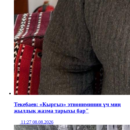
Текебаев: «Кыргыз» этнониминин үч миң
жылдык жазма тарыхы бар"
11:27 08.08.2026