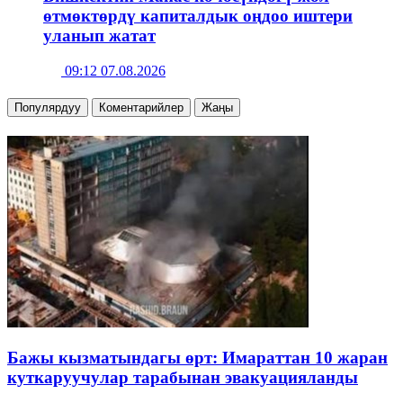
өтмөктөрдү капиталдык оңдоо иштери
уланып жатат
09:12 07.08.2026
Популярдуу
Коментарийлер
Жаңы
Бажы кызматындагы өрт: Имараттан 10 жаран
куткаруучулар тарабынан эвакуацияланды