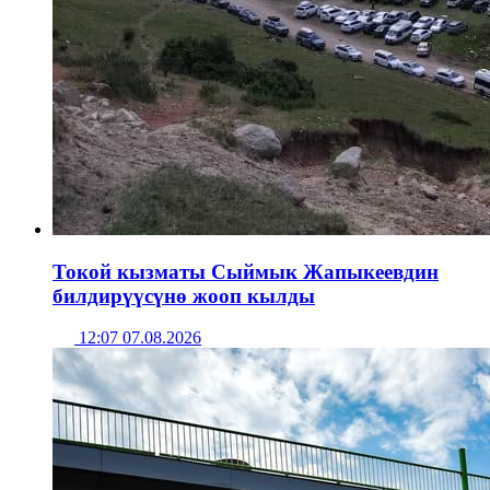
Токой кызматы Сыймык Жапыкеевдин
билдирүүсүнө жооп кылды
12:07 07.08.2026