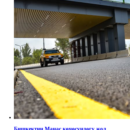
Бишкектин Манас көчөсүндөгү жол