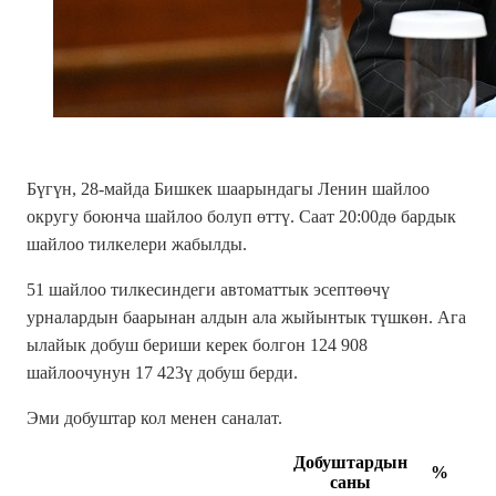
Бүгүн, 28-майда Бишкек шаарындагы Ленин шайлоо
округу боюнча шайлоо болуп өттү. Саат 20:00дө бардык
шайлоо тилкелери жабылды.
51 ша
йлоо тилкесиндеги автоматтык эсептөөчү
урналардын баарынан алдын ала жыйынтык түшкөн. Ага
ылайык добуш бериши керек болгон 124 908
шайлоочунун 17 423ү добуш берди.
Эми добуштар кол менен саналат.
Добуштардын
%
саны