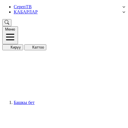
СерепТВ
КАБАРЛАР
Меню
Кирүү
Каттоо
Башкы бет