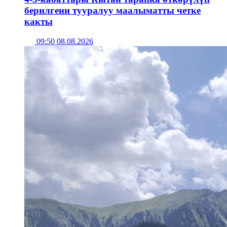
берилгени тууралуу маалыматты четке
какты
09:50 08.08.2026