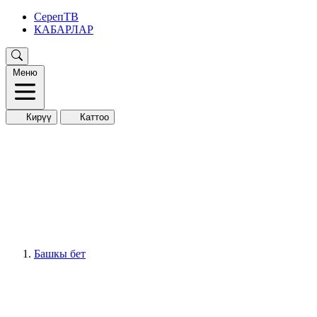
СерепТВ
КАБАРЛАР
Меню
Кирүү
Каттоо
Башкы бет