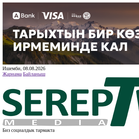
Ишемби, 08.08.2026
Жарнама
Байланыш
Биз социалдык тармакта