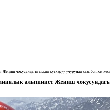
т Жеңиш чокусундагы аялды куткаруу учурунда каза болгон кес
маниялык альпинист Жеңиш чокусундагы 