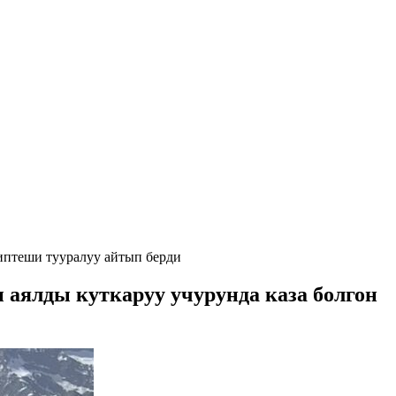
иптеши тууралуу айтып берди
аялды куткаруу учурунда каза болгон