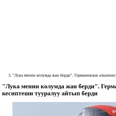
"Лука менин колумда жан берди". Германиялык альпинис
"Лука менин колумда жан берди". Гер
кесиптеши тууралуу айтып берди