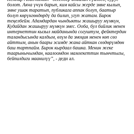
болот. Акча үчүн барып, ким кайсы жерде эмне кылып,
эмне ушак таратып, публикага аппак болуп, баатыр
болуп көрүнгөндөрдү да билип, угуп жатам. Бирок
теңелбейм. Адамдардан чындыкты жашыруу мүмкүн,
Кудайдан жашыруу мүмкүн эмес. Ооба, бул бийлик менен
интернеттин кызыл майданында согуштум, фейктердин
таландысында калдым, өзүм да эмоция менен көп сөз
айттым, анын баары эсимде жана айткан сөздөрүмдөн
баш тартпайм. Бирок кырдаал башка. Менин жеке
таарынычымдан, каалоомдон мамлекеттин тынчтыгы,
бейпилдиги маанилүү”,
- деди ал.