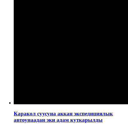
Каракол суусуна аккан экспедициялык
автоунаадан эки адам куткарылды