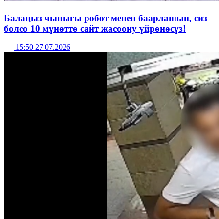
Балаңыз чыныгы робот менен баарлашып, сиз
болсо 10 мүнөттө сайт жасоону үйрөнөсүз!
15:50 27.07.2026