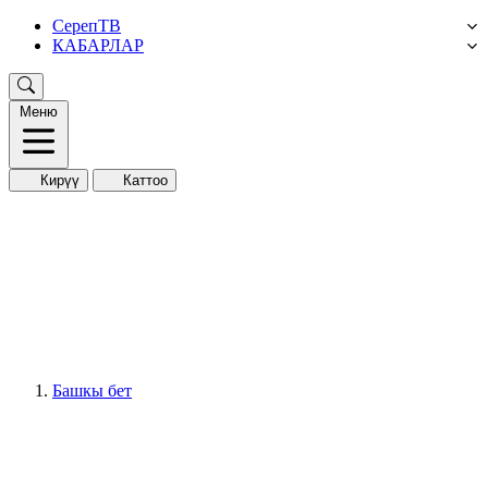
СерепТВ
КАБАРЛАР
Меню
Кирүү
Каттоо
Башкы бет