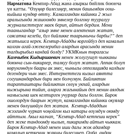
Нарматова
Кемпир-Абад жана азыркы бийлик боюнча
үн катты. “
Өзүңөр билесиңер, менин башымдан оош-
кыйыш күндөр өттү. Камалгандан кийинки 2 жыл
аралыгында жашоомдо эмнелер болгону тууралуу
журналисттерге маек берип, айтып бердим. Мени
тааныгандар “азыр эмне менен алектенип жатат,
саясатка келеби, бул бийликке таарынычы барбы?” деп
жатышса керек. Кемпир-Абадды коргойбуз деп камалып
калган агай-эжекелерибиз алардын арасында менин
тагдырыбыз кандай болду? УКМКнын төрагасы
Камчыбек Кыдыршаевич
менен жолугушуп чыкканы
боюнча сын-пикирлер, талкуу болуп жатат. Аппак болуп
көрүнгөндүн баары ак эмес, чыныгы оппозицияда калдым
дегендери чын эмес. Интернеттеги кызыл аянтта
согушкандардын бири мен болчумун. Бийликтин
тарапташтары бийликтин сөзүн укпай, алардын
кыжырына тийип, аларга жагынайын деп менин аялдык
намысыма шек келтирген учурлар дагы болгон. Бирок
ошолордун баарын жутуп, камалгандан кийинки окуялар
менен бөлүшөйүн деп жатам.
Кемпир-Абаддын
жээгинде чуркап чоңойгон кыз катары өзүмдүн оюмду
айттым. Акыл калчап, “Кемпир-Абад кетпеши керек”
деп жеке тандоомду кылып, пикиримди айтып чыккам.
Бирок Кемпир-Абад менен иши дагы жок адамдар
камалып кеткенин жакшы билесиңер. Ооба, андан