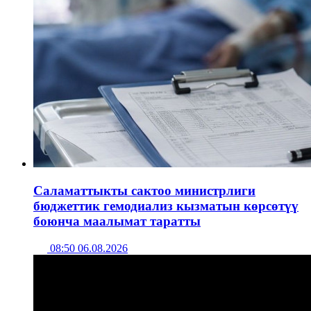
Саламаттыкты сактоо министрлиги
бюджеттик гемодиализ кызматын көрсөтүү
боюнча маалымат таратты
08:50 06.08.2026