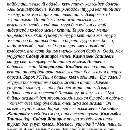
пайдаланып саясий абалды курчуткусу келгендер болгон.
Аны жашырбайбыз. Кемпир-Абадды туура кеттиби же
жокпу, аны эми тарых тастыктайт.
Азыр мен 30
жаштамын. Оттой жанган жаштыгым элим,
келечегим, менден кийинки муун деп күйгөн саясий
лидерлерди колдоо менен кетти. Бирок ошол менин
чырылдап чыккан күндөрүм туура кеттиби же туура
эмеспи ага да тарых баасын берет. Туура эмес болсо,
анда жазамды алдым. Эгер туура эмес адамдарды
колдосом, ага керт башым менен жооп бердим
.
Ооба, мен
учурунда
Садыр Жапаров
менен
Камчыбек Ташиевге
катуу сын-пикирлеримди айтып келгем. Анткени
бийликке келип,
Матраимов
,
Көлбаев
менен иштешип
кетти, ошолордон акча алып жатат деп жаман пикирге
баргам. Бирок УКТнын башын кыя чабышты. Бул саясий
жүрүш
болгонуна эми көзүм жетип атат. Эмнеге
унчукпай калдың, сындыңбы деп жатышат.
Азыркы
бийлик кетсе ким келет? Татыктуу эч ким жок. “Бул
бийлик жаман” деп
жээригенибиз менен булардын ордуна
“келем” дегендер бул бийликтен жүз эсе жаман. Эч
кимге үмүтүм жок. Бирок чын ыкласым менен
Акылбек
Жапаровду
колдобосом да, аны тескеп турган
Камчыбек
Ташиев
бар,
Садыр Жапаров
туура жолду көрсөтүп
турат деп үмүт кылам. Кыскасы ушундай!
“
Мен чыныгы
Кемпир-Абадчымын” дегендер абайлап сүйлөсө, дурус