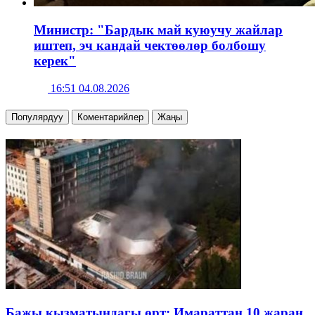
Министр: "Бардык май куюучу жайлар
иштеп, эч кандай чектөөлөр болбошу
керек"
16:51 04.08.2026
Популярдуу
Коментарийлер
Жаңы
Бажы кызматындагы өрт: Имараттан 10 жаран