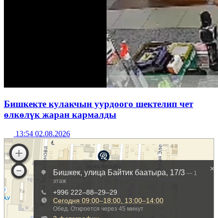
Бишкекте кулакчын уурдоого шектелип чет
өлкөлүк жаран кармалды
13:54 02.08.2026