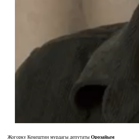
Жогорку Кеңештин мурдагы депутаты
Орозайым