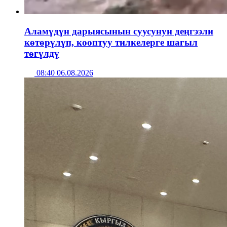
Аламүдүн дарыясынын суусунун деңгээли
көтөрүлүп, кооптуу тилкелерге шагыл
төгүлдү
08:40 06.08.2026