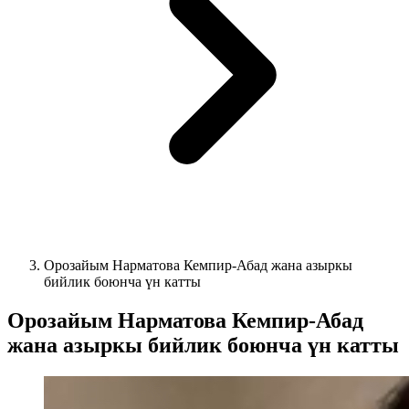
Орозайым Нарматова Кемпир-Абад жана азыркы
бийлик боюнча үн катты
Орозайым Нарматова Кемпир-Абад
жана азыркы бийлик боюнча үн катты