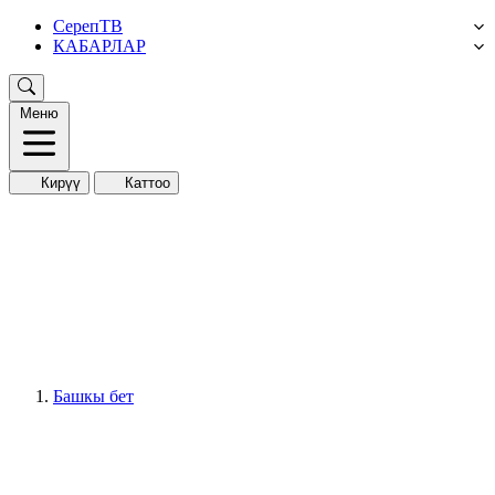
СерепТВ
КАБАРЛАР
Меню
Кирүү
Каттоо
Башкы бет