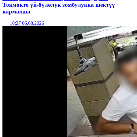
Токмокто үй-бүлөлүк зомбулукка шектүү
кармалды
10:27 06.08.2026