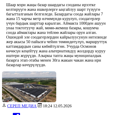
Шаар мэри жаңы базар шаардагы сооданы ирээтке
келтирүүгө жана ишкерлерге ыңгайлуу шарт түзүүгө
багытталганын белгиледи. Базардагы соода жайлары 7
жана 15 чарчы метр өлчөмүндө курулуп, соодагерлер
үчүн бардык шарттар каралган. Аймакта 1000ден ашуун
унаа токтотуучу жай, мөмө-жемиш базары, кошумча
соода аймактары жана тейлөө жайлары орун алган.
Ошондой эле соодагерлердин кайрылуусунун негизинде
жер акысы 50 пайызга чейин төмөндөтүлүп, маршруттук
каттамдардын саны көбөйтүлгөн. Учурда Осмонов
көчөсүн кеңейтүү жана альтернативдүү жолдорду куруу
иштери жүрүүдө. Азыркы тапта жаңы муниципалдык
базарга этап-этабы менен 30га жакын чакан жана ири
базарлар көчүрүлүүдө.
СЕРЕП МЕДИА
18:24 12.05.2026