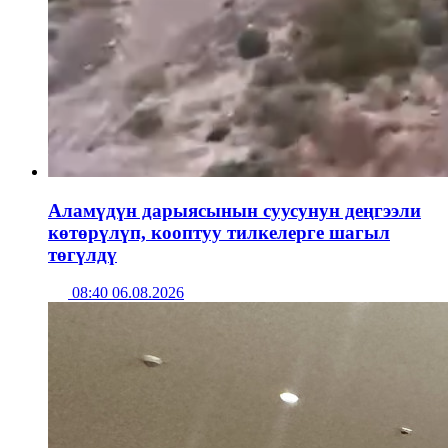
Аламүдүн дарыясынын суусунун деңгээли
көтөрүлүп, кооптуу тилкелерге шагыл
төгүлдү
08:40 06.08.2026