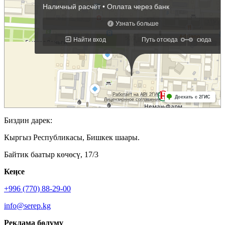
Биздин дарек:
Кыргыз Республикасы, Бишкек шаары.
Байтик баатыр көчөсү, 17/3
Кеӊсе
+996 (770) 88-29-00
info@serep.kg
Реклама бөлүмү