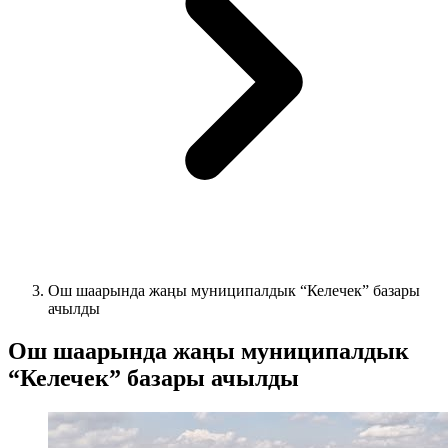
Ош шаарында жаңы муниципалдык “Келечек” базары
ачылды
Ош шаарында жаңы муниципалдык
“Келечек” базары ачылды