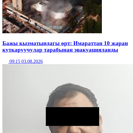
Бажы кызматындагы өрт: Имараттан 10 жаран
куткаруучулар тарабынан эвакуацияланды
09:15 03.08.2026