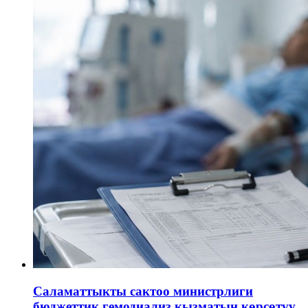
Саламаттыкты сактоо министрлиги
бюджеттик гемодиализ кызматын көрсөтүү