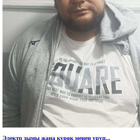
Электр зымы жана күрөк менен уруп...