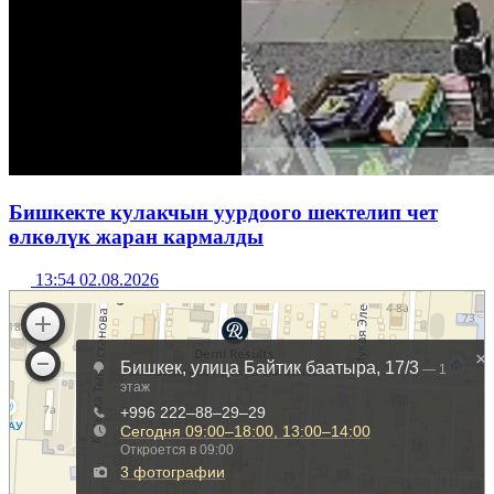
Бишкекте кулакчын уурдоого шектелип чет
өлкөлүк жаран кармалды
13:54 02.08.2026