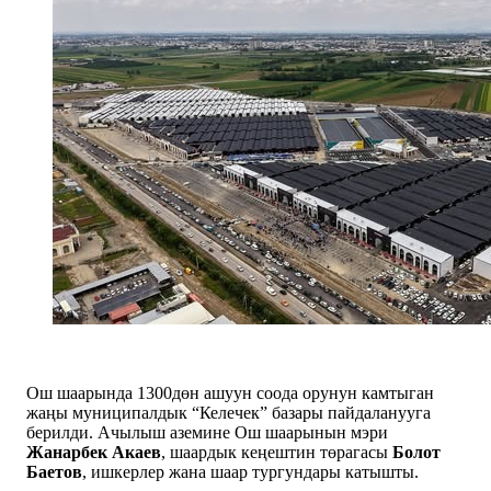
Ош шаарында 1300дөн ашуун соода орунун камтыган
жаңы муниципалдык “Келечек” базары пайдаланууга
берилди. Ачылыш аземине Ош шаарынын мэри
Жанарбек Акаев
, шаардык кеңештин төрагасы
Болот
Баетов
, ишкерлер жана шаар тургундары катышты.