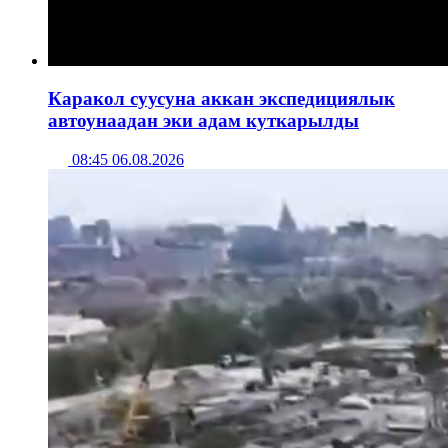
Каракол суусуна аккан экспедициялык
автоунаадан эки адам куткарылды
08:45 06.08.2026