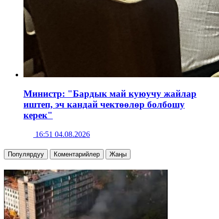
Министр: "Бардык май куюучу жайлар
иштеп, эч кандай чектөөлөр болбошу
керек"
16:51 04.08.2026
Популярдуу
Коментарийлер
Жаңы