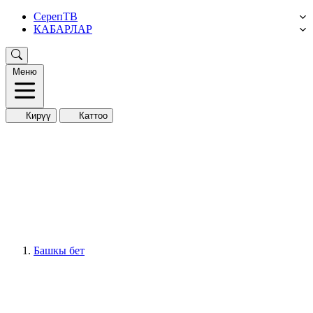
СерепТВ
КАБАРЛАР
Меню
Кирүү
Каттоо
Башкы бет