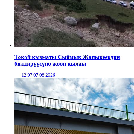
Токой кызматы Сыймык Жапыкеевдин
билдирүүсүнө жооп кылды
12:07 07.08.2026