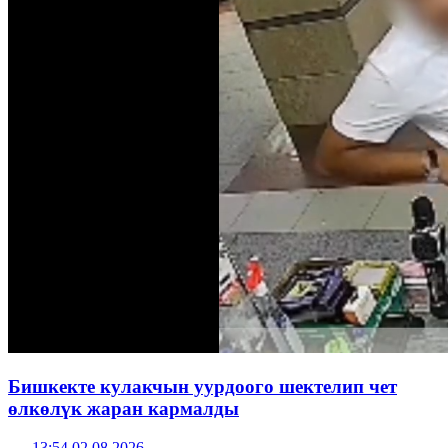
Бишкекте кулакчын уурдоого шектелип чет
өлкөлүк жаран кармалды
13:54 02.08.2026