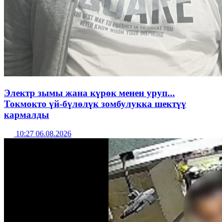
Электр зымы жана күрөк менен уруп...
Токмокто үй-бүлөлүк зомбулукка шектүү
кармалды
10:27 06.08.2026