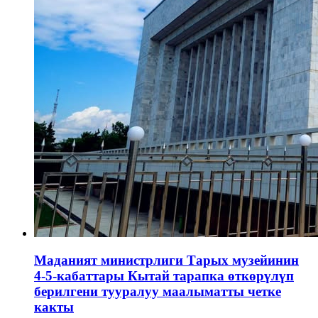
Маданият министрлиги Тарых музейинин
4-5-кабаттары Кытай тарапка өткөрүлүп
берилгени тууралуу маалыматты четке
какты