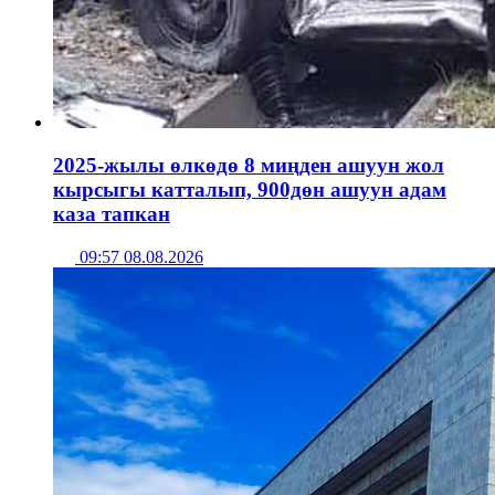
2025-жылы өлкөдө 8 миңден ашуун жол
кырсыгы катталып, 900дөн ашуун адам
каза тапкан
09:57 08.08.2026