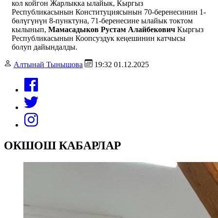
кол койгон Жарлыкка ылайык, Кыргыз
Республикасынын Конституциясынын 70-беренесинин 1-
бөлүгүнүн 8-пунктуна, 71-беренесине ылайык токтом
кылынып,
Мамасадыков Рустам Алайбекович
Кыргыз
Республикасынын Коопсуздук кеңешинин катчысы
болуп дайындалды.
Алтынай Тынышова
19:32 01.12.2025
ОКШОШ КАБАРЛАР