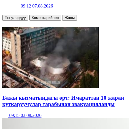
09:12 07.08.2026
Популярдуу
Коментарийлер
Жаңы
Бажы кызматындагы өрт: Имараттан 10 жаран
куткаруучулар тарабынан эвакуацияланды
09:15 03.08.2026