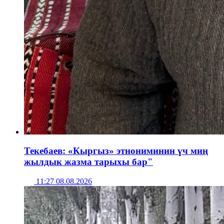
Текебаев: «Кыргыз» этнониминин үч миң
жылдык жазма тарыхы бар"
11:27 08.08.2026