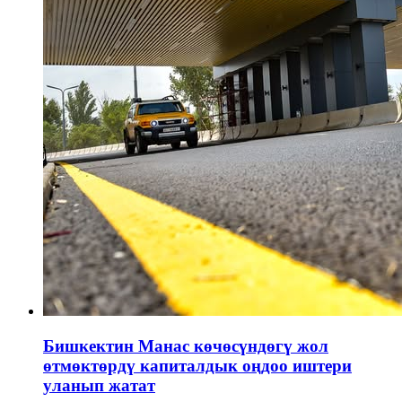
Бишкектин Манас көчөсүндөгү жол
өтмөктөрдү капиталдык оңдоо иштери
уланып жатат