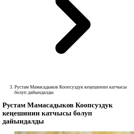
Рустам Мамасадыков Коопсуздук кеңешинин катчысы
болуп дайындалды
Рустам Мамасадыков Коопсуздук
кеңешинин катчысы болуп
дайындалды