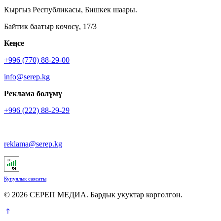
Кыргыз Республикасы, Бишкек шаары.
Байтик баатыр көчөсү, 17/3
Кеӊсе
+996 (770) 88-29-00
info@serep.kg
Реклама бөлүмү
+996 (222) 88-29-29
reklama@serep.kg
Купуялык саясаты
© 2026 СЕРЕП МЕДИА. Бардык укуктар корголгон.