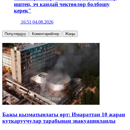
иштеп, эч кандай чектөөлөр болбошу
керек"
16:51 04.08.2026
Популярдуу
Коментарийлер
Жаңы
Бажы кызматындагы өрт: Имараттан 10 жаран
куткаруучулар тарабынан эвакуацияланды