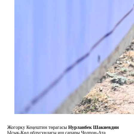
Жогорку Кеңештин төрагасы
Нурланбек Шакиевдин
Ысык-Көл облусундагы иш сапары Чолпон-Ата