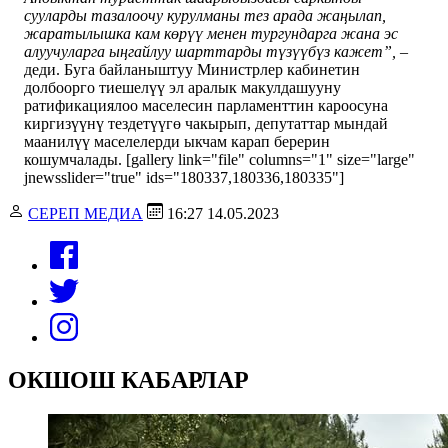
сууларды тазалоочу курулманы тез арада жаңылап,
жаратылышка кам көрүү менен тургундарга жана эс
алуучуларга ыңгайлуу шарттарды түзүүбүз кажет”,
–
деди. Буга байланыштуу Министрлер кабинетин
долбоорго тиешелүү эл аралык макулдашууну
ратификациялоо маселесин парламенттин кароосуна
киргизүүнү тездетүүгө чакырып, депутаттар мындай
маанилүү маселелерди ыкчам карап берерин
кошумчалады. [gallery link="file" columns="1" size="large"
jnewsslider="true" ids="180337,180336,180335"]
СЕРЕП МЕДИА
16:27 14.05.2023
ОКШОШ КАБАРЛАР