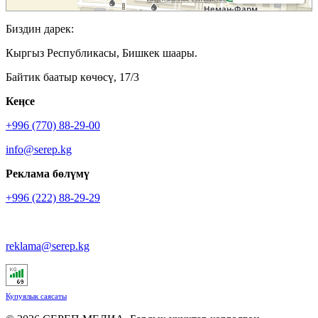
Биздин дарек:
Кыргыз Республикасы, Бишкек шаары.
Байтик баатыр көчөсү, 17/3
Кеӊсе
+996 (770) 88-29-00
info@serep.kg
Реклама бөлүмү
+996 (222) 88-29-29
reklama@serep.kg
Купуялык саясаты