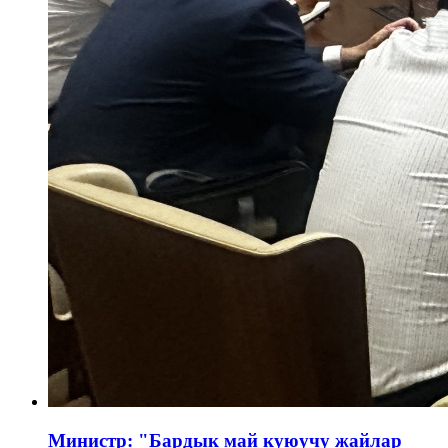
Министр: "Бардык май куюучу жайлар