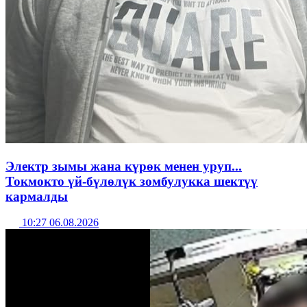
Электр зымы жана күрөк менен уруп...
Токмокто үй-бүлөлүк зомбулукка шектүү
кармалды
10:27 06.08.2026