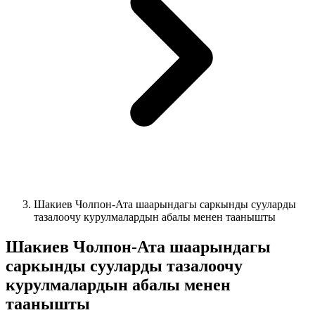
Шакиев Чолпон-Ата шаарындагы саркынды сууларды
тазалоочу курулмалардын абалы менен таанышты
Шакиев Чолпон-Ата шаарындагы
саркынды сууларды тазалоочу
курулмалардын абалы менен
таанышты