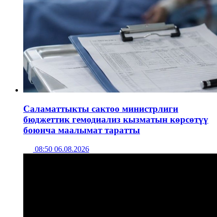
Саламаттыкты сактоо министрлиги
бюджеттик гемодиализ кызматын көрсөтүү
боюнча маалымат таратты
08:50 06.08.2026