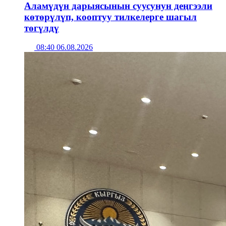
Аламүдүн дарыясынын суусунун деңгээли
көтөрүлүп, кооптуу тилкелерге шагыл
төгүлдү
08:40 06.08.2026