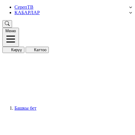
СерепТВ
КАБАРЛАР
Меню
Кирүү
Каттоо
Башкы бет