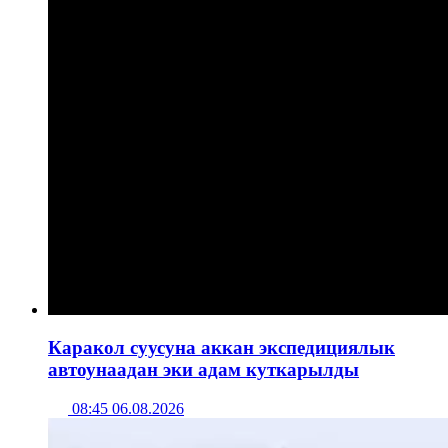
Каракол суусуна аккан экспедициялык
автоунаадан эки адам куткарылды
08:45 06.08.2026