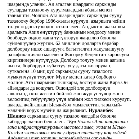
шаарында уланды. Ал аталган шаардагы саркынды
сууларды тазалоочу курулмалардын абалы менен
таанышты. Чолпон-Ата шаарындагы саркынды сууну
тазалоочу борбор 1986-жылы курулуп, азыркыга чейин
толук оңдоп-түзөөдөн өткөн эмес. Андыктан жакынкы
аралыкта Азия өнүктүрүү банкынын колдоосу менен
борборду оңдоо жана түтүктөрүн жаңылоо боюнча
сүйлөшүүлөр жүргөн. 62 миллион долларга барабар
долбоорду ишке ашырууга багытталган макулдашууну
ратификациялоо маселеси Жогорку Кеңештин кароосуна
киргизилери күтүлүүдө. Долбоор толугу менен аягына
чыкса, борбордун кубаттуулугу дагы жогорулап,
суткасына 10 миң куб саркынды сууну тазалоого
мүмкүнчүлүк түзүлөт. Муну менен катар борборго
Чолпон-Ата шаарынан тышкары, Бостери жана Кара-Ой
айылдары да кошулат. Ошондой эле долбоордун
алкагында көл жээгин бойлой жөө жүргүнчүлөр жана
велосипед тебүүчүлөр үчүн атайын жол тилкеси курулуп,
шаарда жайгашкан Ысык-Көл мамлекеттик тарыхый-
маданий корук музейи да жаңыланат.
Нурланбек
Шакиев
саркынды сууну тазалоо жагдайы боюнча
кабардар экенин белгилеп:
“Бул Чолпон-Ата шаарынын
гана инфраструктуралык маселеси эмес, жалпы Ысык-
Көлдүн экологиялык коопсуздугуна тиешелүү чоң көйгөй.
Андыктан туристтик шаарыбыздагы саркынды