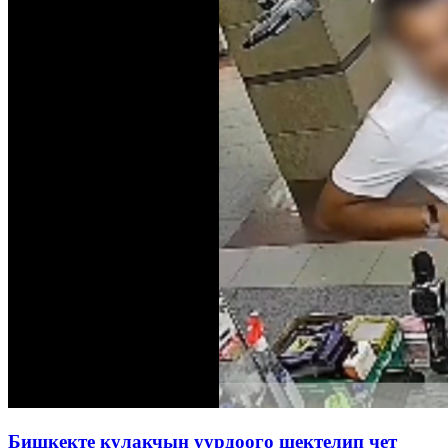
Бишкекте кулакчын уурдоого шектелип чет