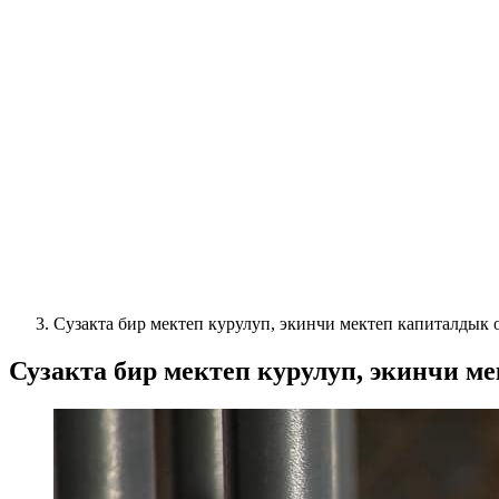
Сузакта бир мектеп курулуп, экинчи мектеп капиталдык 
Сузакта бир мектеп курулуп, экинчи м