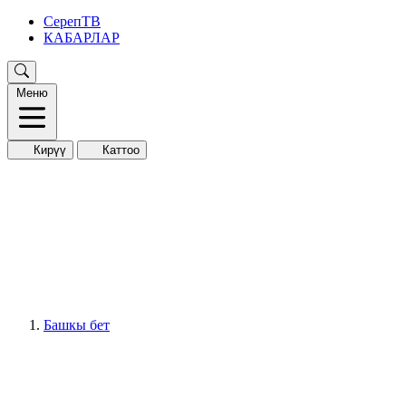
СерепТВ
КАБАРЛАР
Меню
Кирүү
Каттоо
Башкы бет