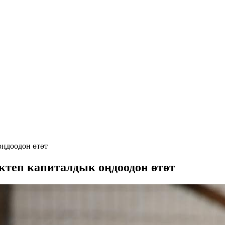
оңдоодон өтөт
ектеп капиталдык оңдоодон өтөт