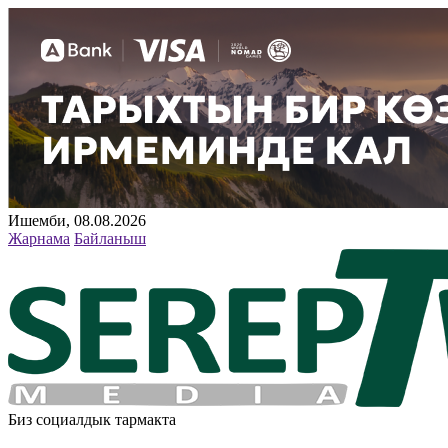
Ишемби, 08.08.2026
Жарнама
Байланыш
Биз социалдык тармакта