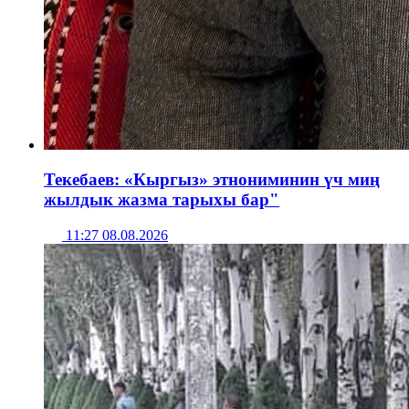
Текебаев: «Кыргыз» этнониминин үч миң
жылдык жазма тарыхы бар"
11:27 08.08.2026