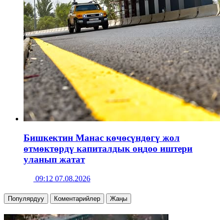
Бишкектин Манас көчөсүндөгү жол
өтмөктөрдү капиталдык оңдоо иштери
уланып жатат
09:12 07.08.2026
Популярдуу
Коментарийлер
Жаңы