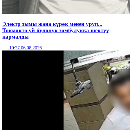
Электр зымы жана күрөк менен уруп...
Токмокто үй-бүлөлүк зомбулукка шектүү
кармалды
10:27 06.08.2026