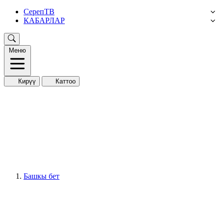
СерепТВ
КАБАРЛАР
Меню
Кирүү
Каттоо
Башкы бет