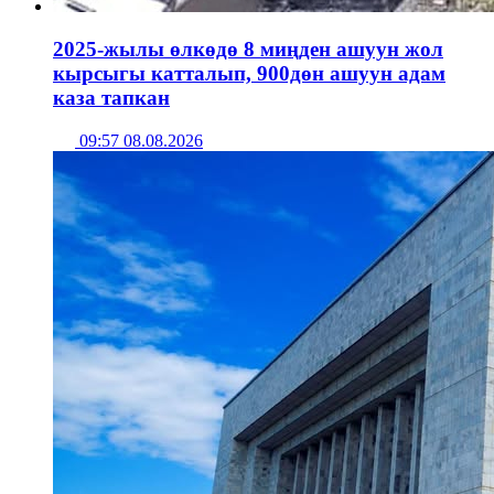
2025-жылы өлкөдө 8 миңден ашуун жол
кырсыгы катталып, 900дөн ашуун адам
каза тапкан
09:57 08.08.2026