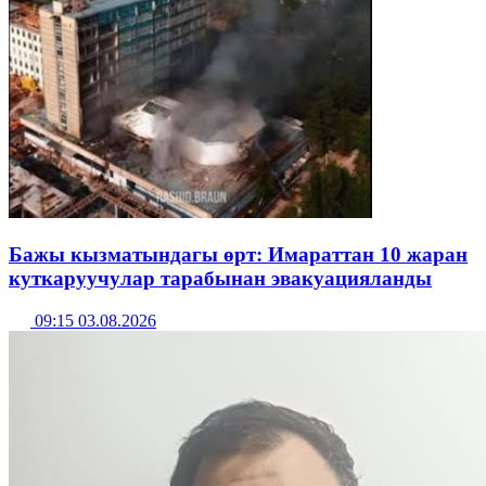
Бажы кызматындагы өрт: Имараттан 10 жаран
куткаруучулар тарабынан эвакуацияланды
09:15 03.08.2026