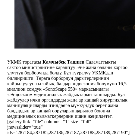
УКМК төрагасы
Камчыбек Ташиев
Саламаттыкты
сактоо министрлигине караштуу Эне жана баланы коргоо
улуттук борборунда болду. Бул тууралуу УКМКдан
билдиришти. Төрага борбордун дарыгерлеринин
кайрылуусуна ылайык, балдар эндоскопия бөлүмүнө 16,5
миллион сомдук «SonoScape 550» маркасындагы
«Эндоскоп» медициналык жабдыктарын тапшырды. Бул
жабдуулар ички органдарды жана ар кандай хирургиялык
манипуляцияларды изилдөөгө мүмкүндүк берет жана
балдардын ар кандай ооруларын дарылоо боюнча
медициналык кызматкерлердин ишин жеңилдетет.
[gallery link="file" columns="1" size="full"
jnewsslider="true"
ids="287184,287185,287186,287187,287188,287189,287190"]