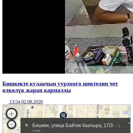
Бишкекте кулакчын уурдоого шектелип чет
өлкөлүк жаран кармалды
13:54 02.08.2026