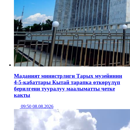
Маданият министрлиги Тарых музейинин
4-5-кабаттары Кытай тарапка өткөрүлүп
берилгени тууралуу маалыматты четке
какты
09:50 08.08.2026