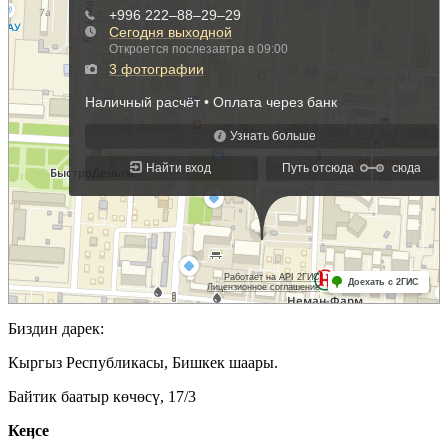
Биздин дарек:
Кыргыз Республикасы, Бишкек шаары.
Байтик баатыр көчөсү, 17/3
Кеӊсе