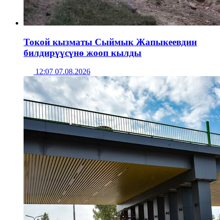
Токой кызматы Сыймык Жапыкеевдин
билдирүүсүнө жооп кылды
12:07 07.08.2026