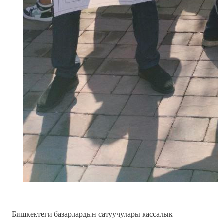
Бишкектеги базарлардын сатуучулары кассалык