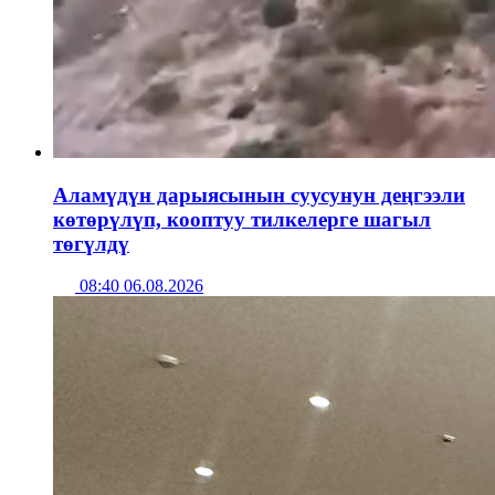
Аламүдүн дарыясынын суусунун деңгээли
көтөрүлүп, кооптуу тилкелерге шагыл
төгүлдү
08:40 06.08.2026