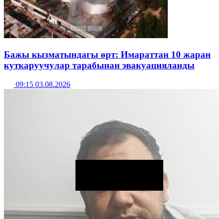
Бажы кызматындагы өрт: Имараттан 10 жаран
куткаруучулар тарабынан эвакуацияланды
09:15 03.08.2026