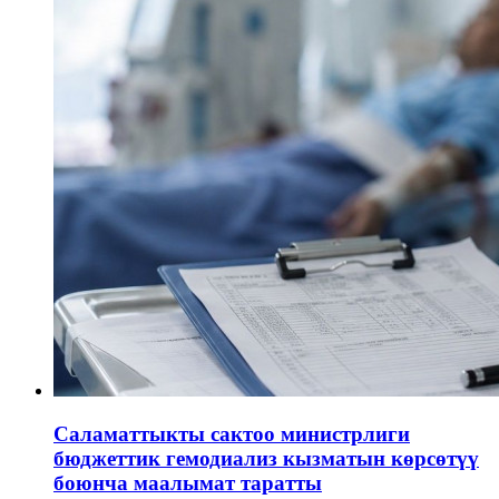
Саламаттыкты сактоо министрлиги
бюджеттик гемодиализ кызматын көрсөтүү
боюнча маалымат таратты