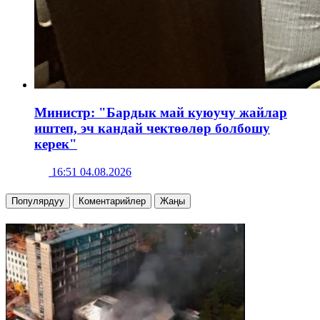
Министр: "Бардык май куюучу жайлар
иштеп, эч кандай чектөөлөр болбошу
керек"
16:51 04.08.2026
Популярдуу
Коментарийлер
Жаңы