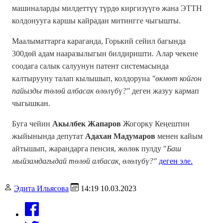
машиналарды милдеттүү түрдө киргизүүгө жана ЭТТН
колдонууга каршы кайрадан митингге чыгышты.
Маалыматтарга караганда, Горький сейил багында
300дөй адам нааразылыгын билдиришти. Алар чекене
соодага салык салуунун патент системасында
калтырууну талап кылышып,
колдоруна
"өкмөт койгон
пайызды төлөй албасак өлөлүбү?"
деген жазуу кармап
чыгышкан.
Буга чейин
Акылбек Жапаров
Жогорку Кеңештин
жыйынында депутат
Адахан Мадумаров
менен кайым
айтышып, жарандарга пенсия, жөлөк пулду "
Баш
мыйзамдагыдай төлөй албасак, өлөлүбү?"
деген эле.
Эдита Ильясова
14:19 10.03.2023