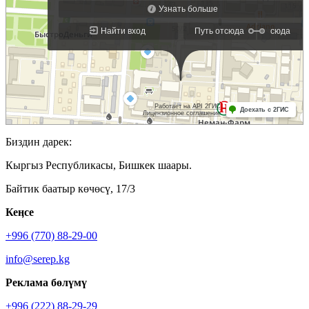
Биздин дарек:
Кыргыз Республикасы, Бишкек шаары.
Байтик баатыр көчөсү, 17/3
Кеӊсе
+996 (770) 88-29-00
info@serep.kg
Реклама бөлүмү
+996 (222) 88-29-29