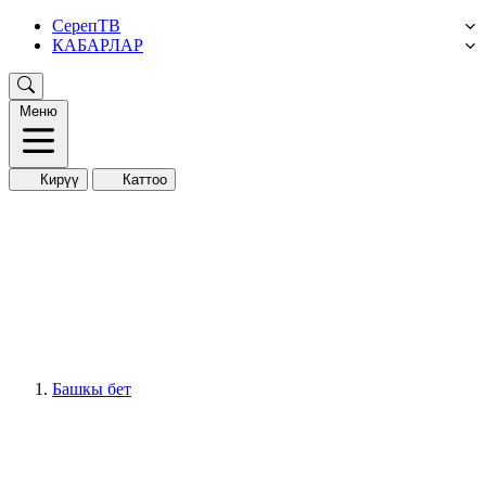
СерепТВ
КАБАРЛАР
Меню
Кирүү
Каттоо
Башкы бет