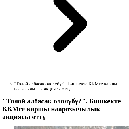
"Төлөй албасак өлөлүбү?". Бишкекте ККМге каршы
нааразычылык акциясы өттү
"Төлөй албасак өлөлүбү?". Бишкекте
ККМге каршы нааразычылык
акциясы өттү