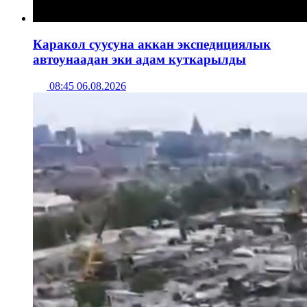
Каракол суусуна аккан экспедициялык
автоунаадан эки адам куткарылды
08:45 06.08.2026