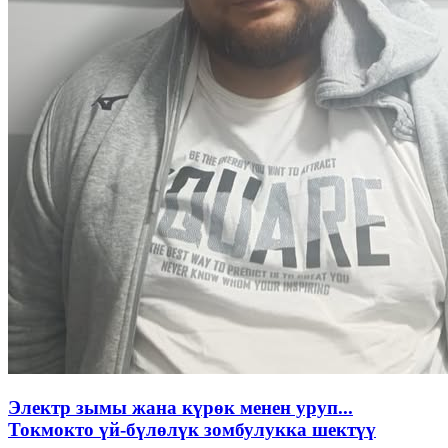
Электр зымы жана күрөк менен уруп...
Токмокто үй-бүлөлүк зомбулукка шектүү