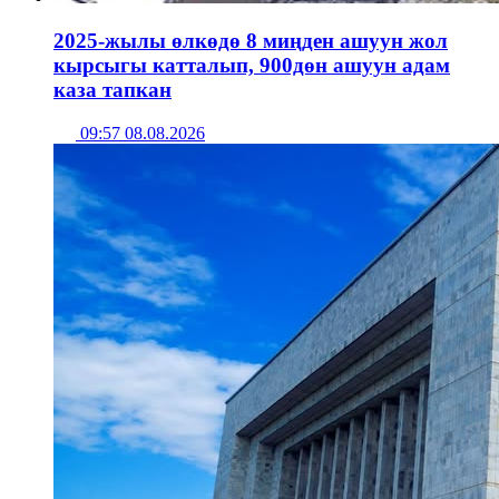
2025-жылы өлкөдө 8 миңден ашуун жол
кырсыгы катталып, 900дөн ашуун адам
каза тапкан
09:57 08.08.2026