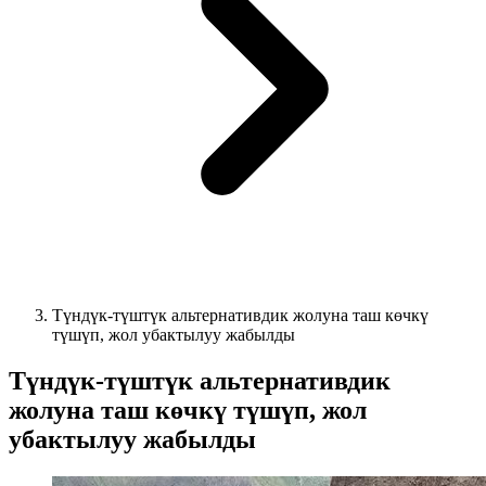
Түндүк-түштүк альтернативдик жолуна таш көчкү
түшүп, жол убактылуу жабылды
Түндүк-түштүк альтернативдик
жолуна таш көчкү түшүп, жол
убактылуу жабылды