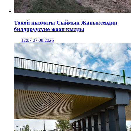
Токой кызматы Сыймык Жапыкеевдин
билдирүүсүнө жооп кылды
12:07 07.08.2026