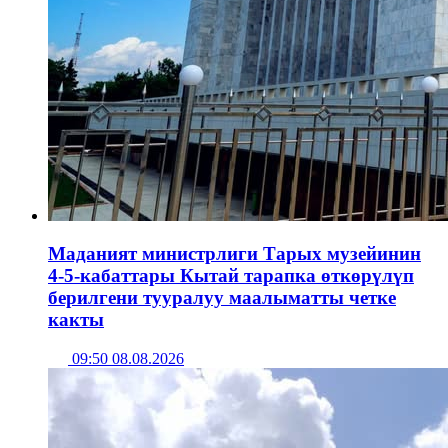
Маданият министрлиги Тарых музейинин
4-5-кабаттары Кытай тарапка өткөрүлүп
берилгени тууралуу маалыматты четке
какты
09:50 08.08.2026