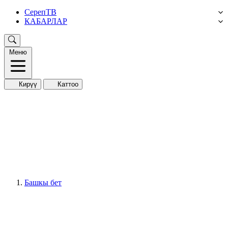
СерепТВ
КАБАРЛАР
Меню
Кирүү
Каттоо
Башкы бет