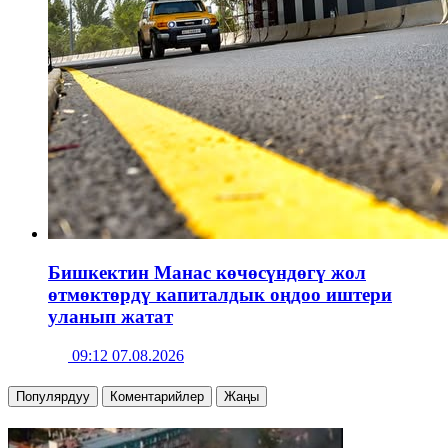
Бишкектин Манас көчөсүндөгү жол
өтмөктөрдү капиталдык оңдоо иштери
уланып жатат
09:12 07.08.2026
Популярдуу
Коментарийлер
Жаңы