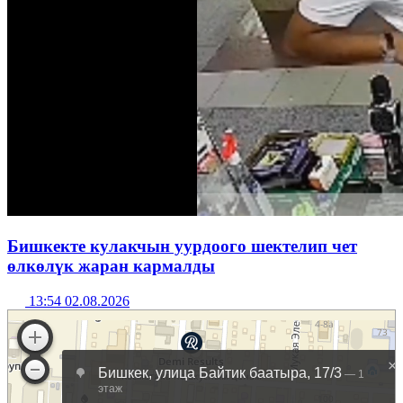
Бишкекте кулакчын уурдоого шектелип чет
өлкөлүк жаран кармалды
13:54 02.08.2026