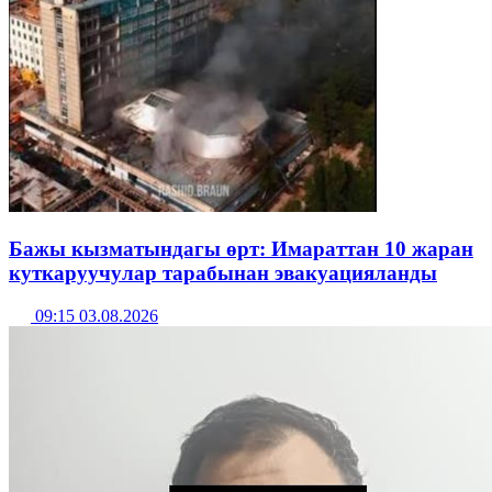
Бажы кызматындагы өрт: Имараттан 10 жаран
куткаруучулар тарабынан эвакуацияланды
09:15 03.08.2026