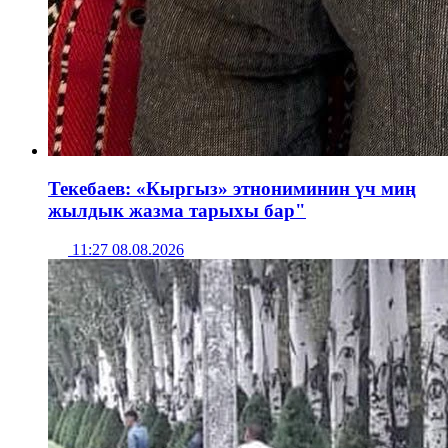
Текебаев: «Кыргыз» этнониминин үч миң
жылдык жазма тарыхы бар"
11:27 08.08.2026