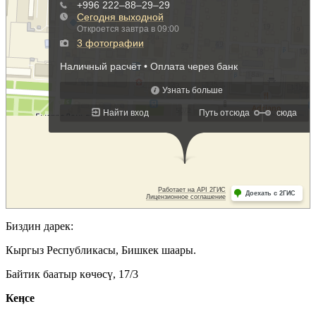
Биздин дарек:
Кыргыз Республикасы, Бишкек шаары.
Байтик баатыр көчөсү, 17/3
Кеӊсе