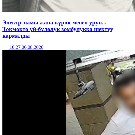
Электр зымы жана күрөк менен уруп...
Токмокто үй-бүлөлүк зомбулукка шектүү
кармалды
10:27 06.08.2026