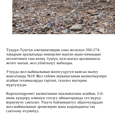
Түндүк-Түштүк альтернативдик унаа жолунун 260-274-
чакырым аралыгында нөшөрлөп жааган жаан-чачындын
кесепетинен таш көчкү түшүп, кум-шагыл аралашмасы
жолго чыгып, жол убактылуу жабылды.
Учурда жол кыймылынын коопсуздугун камсыз кылуу
максатында №18 Жол тейлөө ишканасынын кызматкерлери
атайын техникаларды тартып, тазалоо иштерин
жүргүзүүдө.
Кыргызгидромет кызматынын маалыматына ылайык, 2-6-
июнь күндөрү өлкөнүн тоолуу аймактарында сел жүрүү
коркунучу сакталат. Ушуга байланыштуу айдоочулардан
жол кыймылынын эрежелерин жана ылдамдыкты так
сактоону өтүнөбүз.