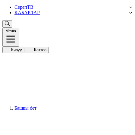
СерепТВ
КАБАРЛАР
Меню
Кирүү
Каттоо
Башкы бет