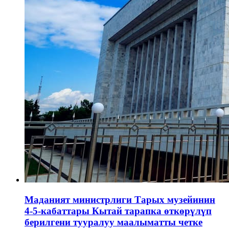
Маданият министрлиги Тарых музейинин
4-5-кабаттары Кытай тарапка өткөрүлүп
берилгени тууралуу маалыматты четке