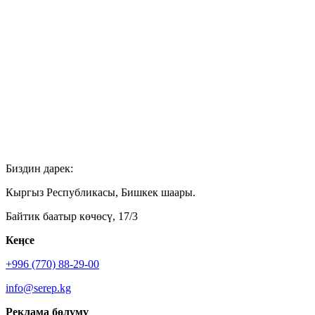
Биздин дарек:
Кыргыз Республикасы, Бишкек шаары.
Байтик баатыр көчөсү, 17/3
Кеӊсе
+996 (770) 88-29-00
info@serep.kg
Реклама бөлүмү