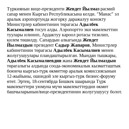
Түркиянын вице-президенти
Жевдет Йылмаз
расмий
сапар менен Кыргыз Республикасына келди. "Манас" эл
аралык аэропортунда жогорку даражалуу конокту
Министрлер кабинетинин төрагасы
Адылбек
Касымалиев
тосуп алды. Аэропортто эки мамлекеттин
туулары илинип, Ардактуу кароол ротасы тизилип,
килем төшөлдү. Сапардын алкагында
Жевдет
Йылмаздын
президент
Садыр Жапаров
, Министрлер
кабинетинин төрагасы
Адылбек Касымалиев
менен
жолугушуулары пландаштырылган. Мындан тышкары,
Адылбек Касымалиевдин
жана
Жевдет Йылмаздын
төрагалыгы алдында соода-экономикалык кызматташтык
боюнча кыргыз-түрк өкмөттөр аралык комиссиясынын
12-жыйыны, ошондой эле кыргыз-түрк бизнес-форуму
өтөт. Эртең, 18-сентябрда Бишкек шаарында Түрк
мамлекеттери уюмуна мүчө мамлекеттердин өкмөт
башчыларынын/вице-президентинин жолугушуусу болот.