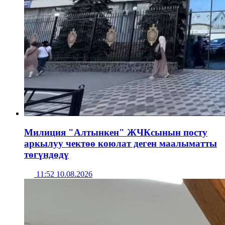
Милиция "Алтынкен" ЖЧКсынын посту
аркылуу чектөө коюлат деген маалыматты
төгүндөдү
11:52 10.08.2026