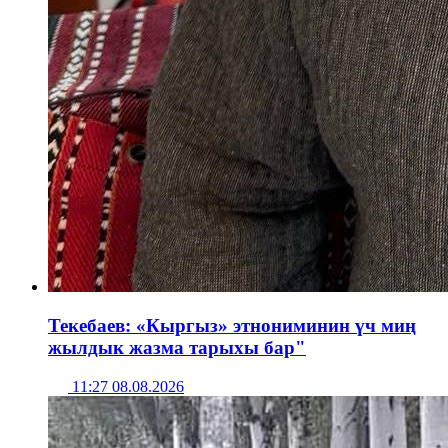
Текебаев: «Кыргыз» этнониминин үч миң
жылдык жазма тарыхы бар"
11:27 08.08.2026