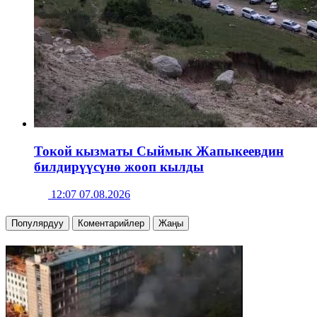
Токой кызматы Сыймык Жапыкеевдин
билдирүүсүнө жооп кылды
12:07 07.08.2026
Популярдуу
Коментарийлер
Жаңы