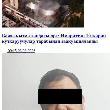
Бажы кызматындагы өрт: Имараттан 10 жаран
куткаруучулар тарабынан эвакуацияланды
09:15 03.08.2026