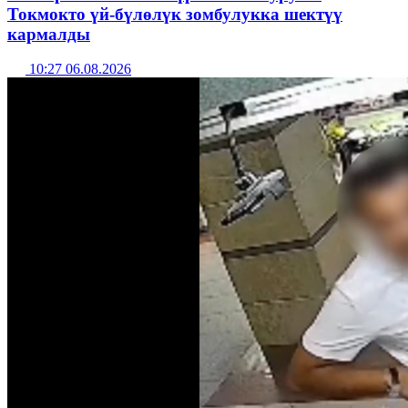
Токмокто үй-бүлөлүк зомбулукка шектүү
кармалды
10:27 06.08.2026