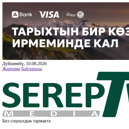
Дүйшөмбү, 10.08.2026
Жарнама
Байланыш
Биз социалдык тармакта