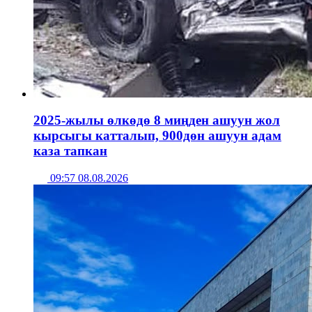
2025-жылы өлкөдө 8 миңден ашуун жол
кырсыгы катталып, 900дөн ашуун адам
каза тапкан
09:57 08.08.2026