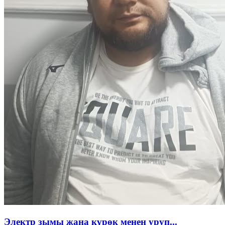
Электр зымы жана күрөк менен уруп...