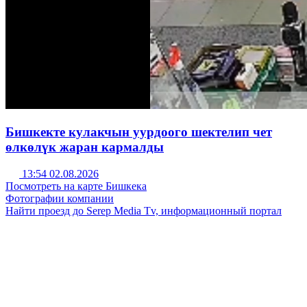
Бишкекте кулакчын уурдоого шектелип чет
өлкөлүк жаран кармалды
13:54 02.08.2026
Посмотреть на карте Бишкека
Фотографии компании
Найти проезд до Serep Media Tv, информационный портал