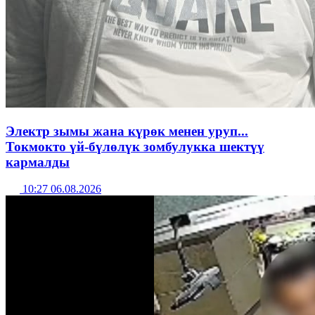
Электр зымы жана күрөк менен уруп...
Токмокто үй-бүлөлүк зомбулукка шектүү
кармалды
10:27 06.08.2026