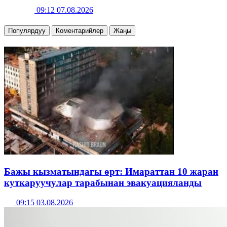
09:12 07.08.2026
Популярдуу
Коментарийлер
Жаңы
Бажы кызматындагы өрт: Имараттан 10 жаран
куткаруучулар тарабынан эвакуацияланды
09:15 03.08.2026