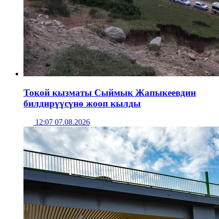
Токой кызматы Сыймык Жапыкеевдин
билдирүүсүнө жооп кылды
12:07 07.08.2026