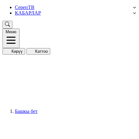
СерепТВ
КАБАРЛАР
Меню
Кирүү
Каттоо
Башкы бет