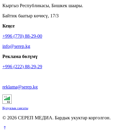
Кыргыз Республикасы, Бишкек шаары.
Байтик баатыр көчөсү, 17/3
Кеӊсе
+996 (770) 88-29-00
info@serep.kg
Реклама бөлүмү
+996 (222) 88-29-29
reklama@serep.kg
Купуялык саясаты
© 2026 СЕРЕП МЕДИА. Бардык укуктар корголгон.