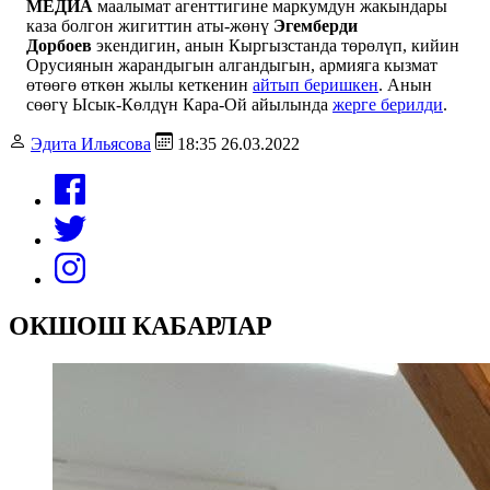
МЕДИА
маалымат агенттигине маркумдун жакындары
каза болгон жигиттин аты-жөнү
Эгемберди
Дорбоев
экендигин, анын Кыргызстанда төрөлүп, кийин
Орусиянын жарандыгын алгандыгын, армияга кызмат
өтөөгө өткөн жылы кеткенин
айтып беришкен
. Анын
сөөгү Ысык-Көлдүн Кара-Ой айылында
жерге берилди
.
Эдита Ильясова
18:35 26.03.2022
ОКШОШ КАБАРЛАР