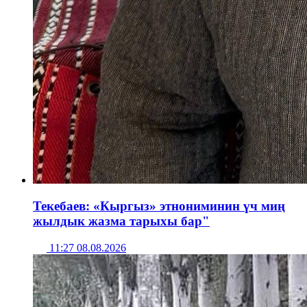
Текебаев: «Кыргыз» этнониминин үч миң
жылдык жазма тарыхы бар"
11:27 08.08.2026