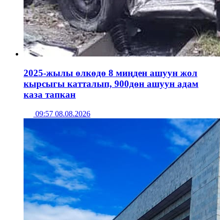
2025-жылы өлкөдө 8 миңден ашуун жол
кырсыгы катталып, 900дөн ашуун адам
каза тапкан
09:57 08.08.2026