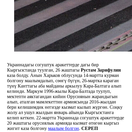
Украинадагы согуштук аракеттерде дагы бир
Кыргызстанда туулган, 26 жаштагы
Рустам Зарифулин
каза болду. Анын Харьков облусунда 14-мартта курман
болгону маалымдалып, сөөгү бүгүн, 26-мартка караган
түнү Канттагы аба майданы аркылуу Кара-Балтага алып
келинди. Маркум 1996-жылы Кара-Балтада туулуп,
мектепти аяктагандан кийин Орусиянын жарандыгын
алып, аталган мамлекеттин армиясында 2016-жылдан
бери келишимдик негизде кызмат кылып жүргөн. Соңку
жолу ал ушул жылдын январь айында Кыргызстанга
келип кеткен. 22-мартта Украинада согуштук аракеттерде
20 жаштагы орусиялык армияда кызмат өтөгөн кыргыз
жигит каза болгону
маалым болгон
.
СЕРЕП