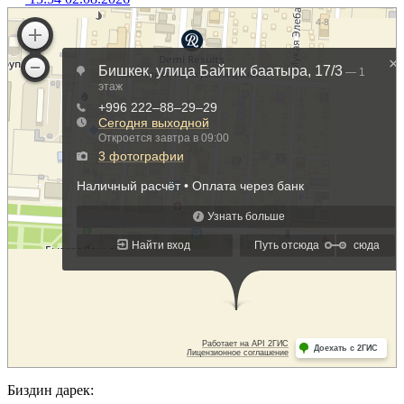
Биздин дарек: