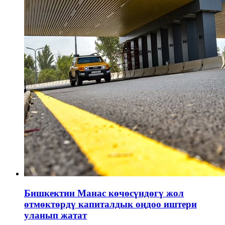
Бишкектин Манас көчөсүндөгү жол
өтмөктөрдү капиталдык оңдоо иштери
уланып жатат