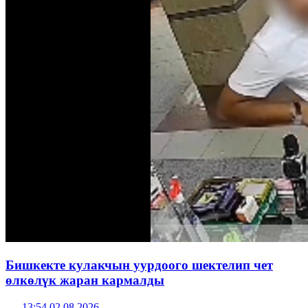
Бишкекте кулакчын уурдоого шектелип чет
өлкөлүк жаран кармалды
13:54 02.08.2026