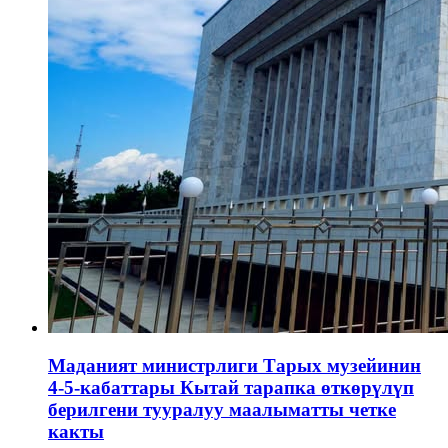
Маданият министрлиги Тарых музейинин
4-5-кабаттары Кытай тарапка өткөрүлүп
берилгени тууралуу маалыматты четке
какты