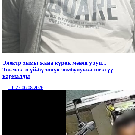
Электр зымы жана күрөк менен уруп...
Токмокто үй-бүлөлүк зомбулукка шектүү
кармалды
10:27 06.08.2026