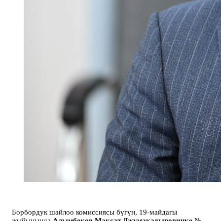
Борбордук шайлоо комиссиясы бүгүн, 19-майдагы
жыйынында
Алымбеков Максат Джумакадыровичке
№