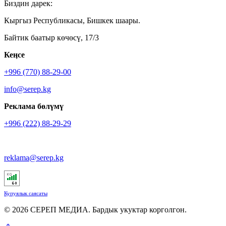
Биздин дарек:
Кыргыз Республикасы, Бишкек шаары.
Байтик баатыр көчөсү, 17/3
Кеӊсе
+996 (770) 88-29-00
info@serep.kg
Реклама бөлүмү
+996 (222) 88-29-29
reklama@serep.kg
Купуялык саясаты
© 2026 СЕРЕП МЕДИА. Бардык укуктар корголгон.