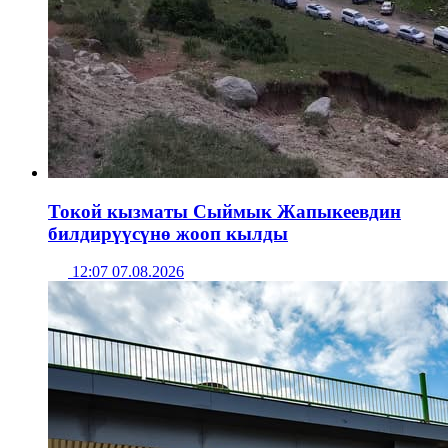
Токой кызматы Сыймык Жапыкеевдин
билдирүүсүнө жооп кылды
12:07 07.08.2026