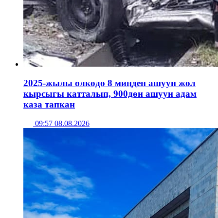
2025-жылы өлкөдө 8 миңден ашуун жол
кырсыгы катталып, 900дөн ашуун адам
каза тапкан
09:57 08.08.2026