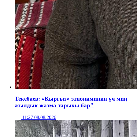
Текебаев: «Кыргыз» этнониминин үч миң
жылдык жазма тарыхы бар"
11:27 08.08.2026