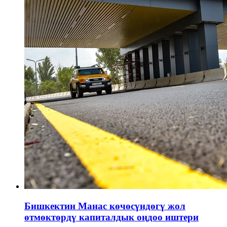
Бишкектин Манас көчөсүндөгү жол
өтмөктөрдү капиталдык оңдоо иштери