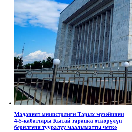
Маданият министрлиги Тарых музейинин
4-5-кабаттары Кытай тарапка өткөрүлүп
берилгени тууралуу маалыматты четке