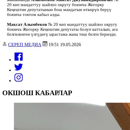
20 көп мандаттуу шайлоо округу боюнча Жогорку
Кеӊештин депутатынын бош мандатын өткөрүп берүү
боюнча токтом кабыл алды.
Максат Алымбеков
№ 20 көп мандаттуу шайлоо округу
боюнча Жогорку Кеӊештин депутаты болуп катталып, ага
белгиленген үлгүдөгү ырастама жана төш белги берилди.
СЕРЕП МЕДИА
19:51 19.05.2026
ОКШОШ КАБАРЛАР