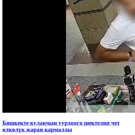
Бишкекте кулакчын уурдоого шектелип чет
өлкөлүк жаран кармалды