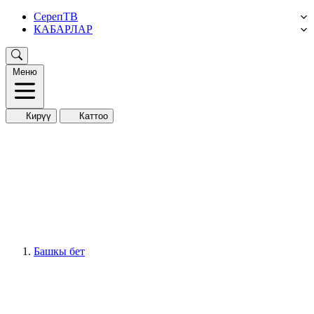
СерепТВ
КАБАРЛАР
Меню
Кирүү
Каттоо
Башкы бет