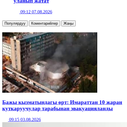
уланып жатат
09:12 07.08.2026
Популярдуу
Коментарийлер
Жаңы
Бажы кызматындагы өрт: Имараттан 10 жаран
куткаруучулар тарабынан эвакуацияланды
09:15 03.08.2026