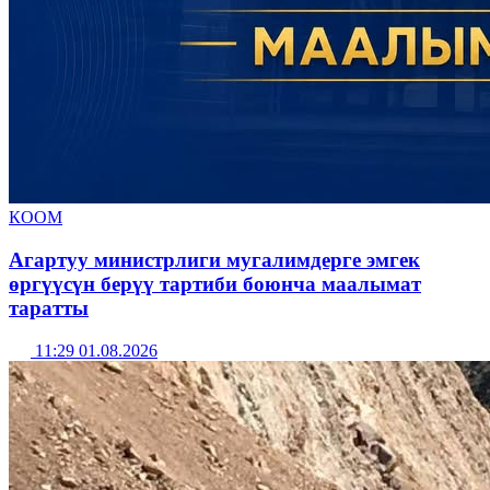
КООМ
Агартуу министрлиги мугалимдерге эмгек
өргүүсүн берүү тартиби боюнча маалымат
таратты
11:29 01.08.2026