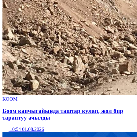
КООМ
Боом капчыгайында таштар кулап, жол бир
тараптуу ачылды
10:54 01.08.2026