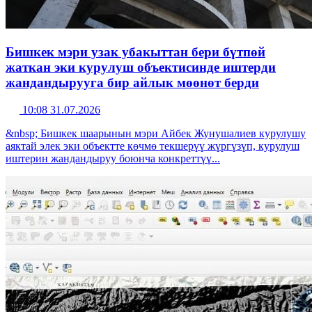
Бишкек мэри узак убакыттан бери бүтпөй
жаткан эки курулуш объектисинде иштерди
жандандырууга бир айлык мөөнөт берди
10:08 31.07.2026
&nbsp; Бишкек шаарынын мэри Айбек Жунушалиев курулушу
аяктай элек эки объектте көчмө текшерүү жүргүзүп, курулуш
иштерин жандандыруу боюнча конкреттүү...