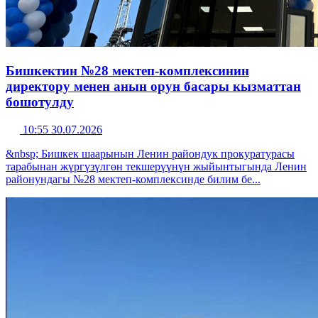
Бишкектин №28 мектеп-комплексинин
директору менен анын орун басары кызматтан
бошотулду
10:55 30.07.2026
&nbsp; Бишкек шаарынын Ленин райондук прокуратурасы
тарабынан жүргүзүлгөн текшерүүнүн жыйынтыгында Ленин
районундагы №28 мектеп-комплексинде билим бе...