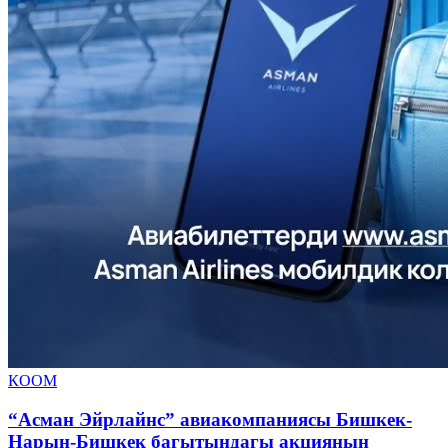
КООМ
“Асман Эйрлайнс” авиакомпаниясы Бишкек-
Нарын-Бишкек багытындагы акциянын