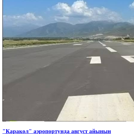
"Каракол" аэропортунда август айынын