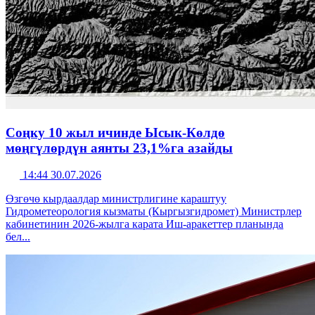
Соңку 10 жыл ичинде Ысык-Көлдө
мөңгүлөрдүн аянты 23,1%га азайды
14:44 30.07.2026
Өзгөчө кырдаалдар министрлигине караштуу
Гидрометеорология кызматы (Кыргызгидромет) Министрлер
кабинетинин 2026-жылга карата Иш-аракеттер планында
бел...