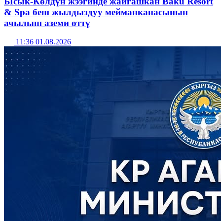
Ысык-Көлдүн жээгинде жайгашкан Baku Resort
& Spa беш жылдыздуу мейманканасынын
ачылыш аземи өттү
11:36 01.08.2026