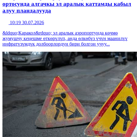
ортосунда алгачкы эл аралык каттамды кабыл
алуу пландалууда
10:19 30.07.2026
&ldquo;Каракол&rdquo; эл аралык аэропортунда көчмө
жумушчу кеңешме өткөрүлүп, анда өлкөбүз үчүн маанилүү
инфратүзүмдүк долбоорлордун бири болгон учуу...