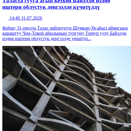
Таласта сууга агып кеткен Байэлди издөө
иштери облустук деңгээлде күчөтүлдү
14:40 31.07.2026
&nbsp; 31-июлда Талас районунун Шумкар-Уя айыл аймагына
караштуу Чоң-Токой айылынын тургуну Тимур уулу Байэлди
издөө иштери облустук деңгээлде уюштур...