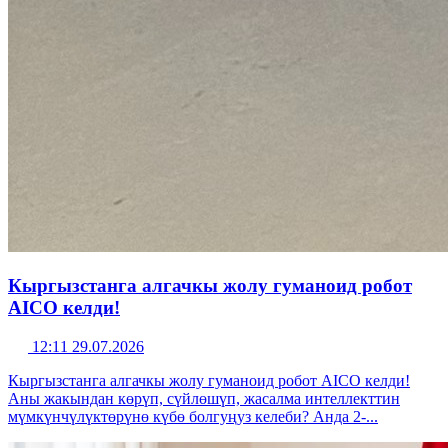
Кыргызстанга алгачкы жолу гуманоид робот
AICO келди!
12:11 29.07.2026
Кыргызстанга алгачкы жолу гуманоид робот AICO келди!
Аны жакындан көрүп, сүйлөшүп, жасалма интеллекттин
мүмкүнчүлүктөрүнө күбө болгуңуз келеби? Анда 2-...