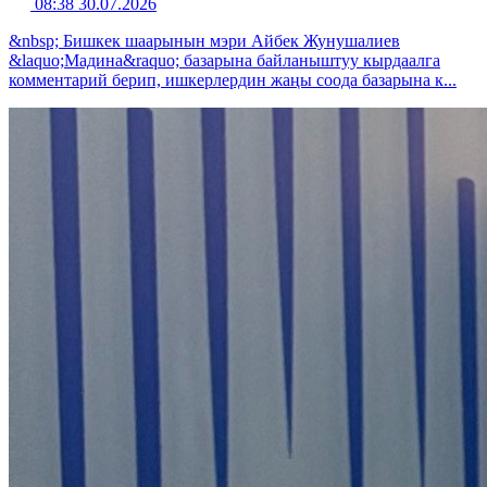
08:38 30.07.2026
&nbsp; Бишкек шаарынын мэри Айбек Жунушалиев
&laquo;Мадина&raquo; базарына байланыштуу кырдаалга
комментарий берип, ишкерлердин жаңы соода базарына к...