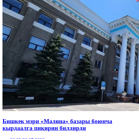
Бишкек мэри «Мадина» базары боюнча
кырдаалга пикирин билдирди