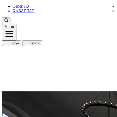
СерепТВ
КАБАРЛАР
Меню
Кирүү
Каттоо