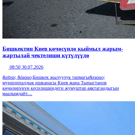
Бишкектин Киев көчөсүндө кыймыл жарым-
жартылай чектелиши күтүлүүдө
08:50 30.07.2026
&nbsp; &laquo;Бишкек жылуулук тармагы&raquo;
муниципалдык ишканасы Киев жана Тыныстанов
көчөлөрүнүн кесилишиндеги жумуштар аяктагандыгын
маалымдайт....