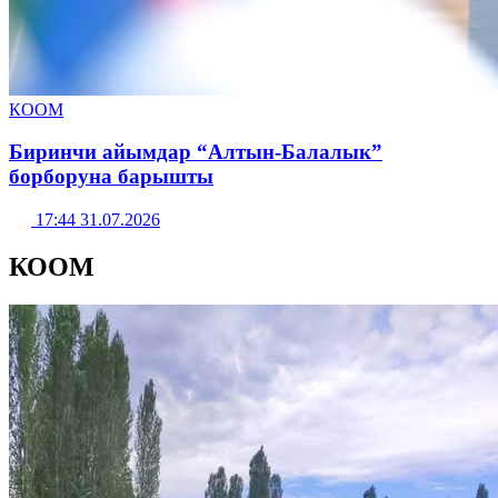
КООМ
Биринчи айымдар “Алтын-Балалык”
борборуна барышты
17:44 31.07.2026
КООМ