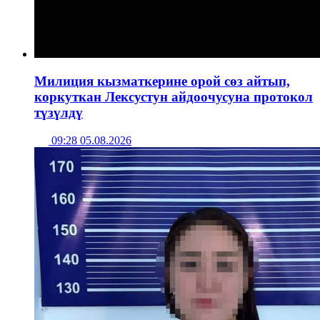
Милиция кызматкерине орой сөз айтып,
коркуткан Лексустун айдоочусуна протокол
түзүлдү
09:28 05.08.2026