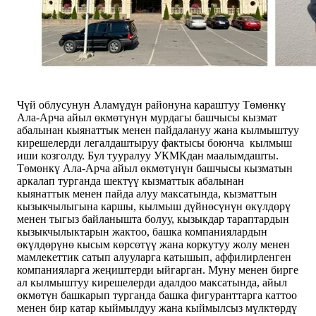
Чүй облусунун Аламүдүн районуна караштуу Төмөнкү
Ала-Арча айыл өкмөтүнүн мурдагы башчысы кызмат
абалынан кыянаттык менен пайдалануу жана кылмыштуу
кирешелерди легалдаштыруу фактысы боюнча кылмыш
иши козголду. Бул тууралуу УКМКдан маалымдашты.
Төмөнкү Ала-Арча айыл өкмөтүнүн башчысы кызматын
аркалап турганда шектүү кызматтык абалынан
кыянаттык менен пайда алуу максатында, кызматтын
кызыкчылыгына каршы, кылмыш дүйнөсүнүн өкүлдөрү
менен тыгыз байланышта болуу, кызыкдар тараптардын
кызыкчылыктарын жактоо, башка компаниялардын
өкүлдөрүнө кысым көрсөтүү жана коркутуу жолу менен
мамлекеттик сатып алууларга катышып, аффилирленген
компанияларга жеңиштерди ыйгарган. Муну менен бирге
ал кылмыштуу кирешелерди адалдоо максатында, айыл
өкмөтүн башкарып турганда башка фигуранттарга каттоо
менен бир катар кыймылдуу жана кыймылсыз мүлктөрдү