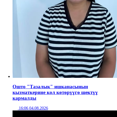
Ошто "Тазалык" ишканасынын
кызматкерине кол көтөрүүгө шектүү
кармалды
16:06 04.08.2026