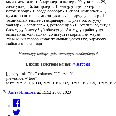
мыйзамсыз алган. Алар: жер тилкелер - 20, унаалар - 29,
жеке үйлөр - 6, батирлер - 31, өндүрүштүк цехтер - 5,
бетон заводу - 1, соода борбору - 1, спорт комплекси - 1,
кум жана шагыл композициялары чыгаруучу карьер - 1,
техникалык тейлөө станциялары - 1, унаа токтотуучу
жайлар - 3, сарайлар - 3, ресторандар - 6. Аталган мүлктүн
басымдуу бөлүгү Чүй облусунун Аламүдүн районунун
аймагында жайгашкан. 25-августта кармалган жаран
УКМКнын тергөө камак жайынын убактылуу кармоочу
жайына киргизилди.
Маанилүү кабарларды өткөрүп жибербеңиз!
Биздин Телеграм канал:
@serepkg
[gallery link="file" columns="1" size="full"
jnewsslider="true"
ids="197929,197930,197931,197932,197933,197934,197935,197
Эдита Ильясова
15:52 28.08.2023