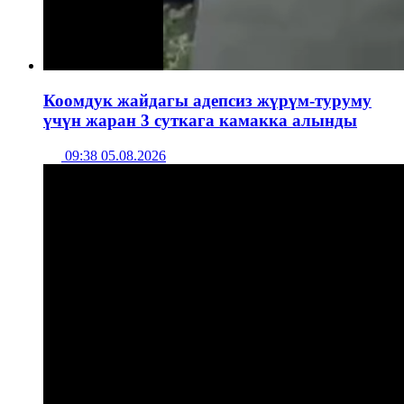
Коомдук жайдагы адепсиз жүрүм-туруму
үчүн жаран 3 суткага камакка алынды
09:38 05.08.2026