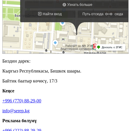
Биздин дарек:
Кыргыз Республикасы, Бишкек шаары.
Байтик баатыр көчөсү, 17/3
Кеӊсе
+996 (770) 88-29-00
info@serep.kg
Реклама бөлүмү
+996 (222) 88-29-29