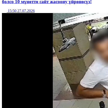
болсо 10 мүнөттө сайт жасоону үйрөнөсүз!
15:50 27.07.2026