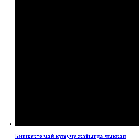
Бишкекте май куюучу жайында чыккан