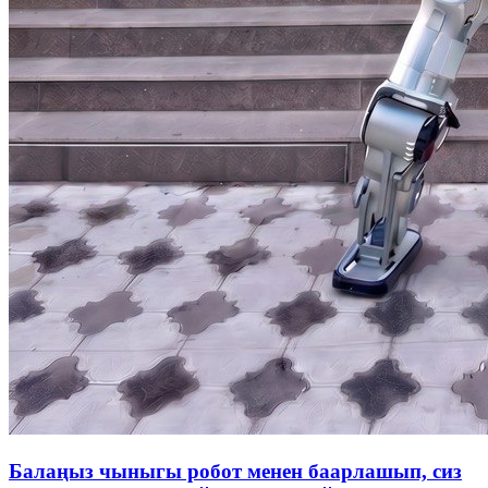
Балаңыз чыныгы робот менен баарлашып, сиз