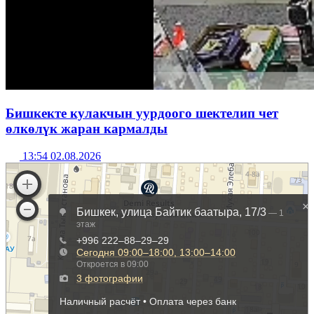
Бишкекте кулакчын уурдоого шектелип чет
өлкөлүк жаран кармалды
13:54 02.08.2026