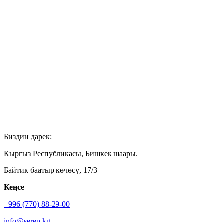
Биздин дарек:
Кыргыз Республикасы, Бишкек шаары.
Байтик баатыр көчөсү, 17/3
Кеӊсе
+996 (770) 88-29-00
info@serep.kg