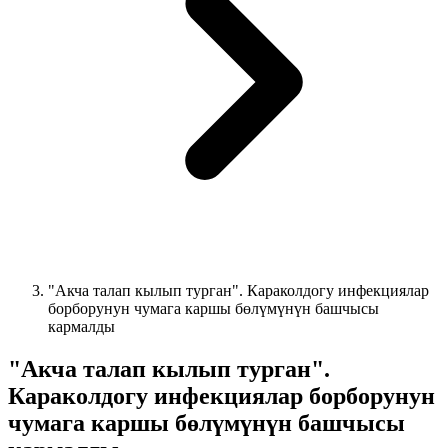
"Акча талап кылып турган". Караколдогу инфекциялар
борборунун чумага каршы бөлүмүнүн башчысы
кармалды
"Акча талап кылып турган".
Караколдогу инфекциялар борборунун
чумага каршы бөлүмүнүн башчысы