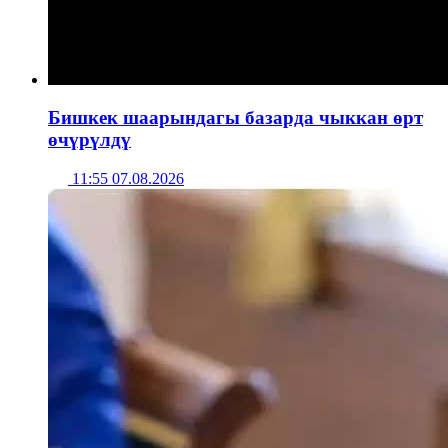
Бишкек шаарындагы базарда чыккан өрт
өчүрүлдү
11:55 07.08.2026