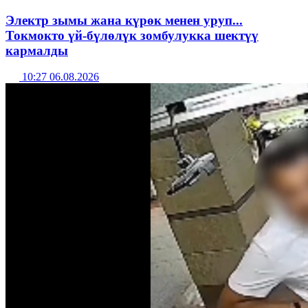
Электр зымы жана күрөк менен уруп...
Токмокто үй-бүлөлүк зомбулукка шектүү
кармалды
10:27 06.08.2026