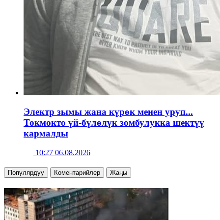
Электр зымы жана күрөк менен уруп...
Токмокто үй-бүлөлүк зомбулукка шектүү
кармалды
10:27 06.08.2026
Популярдуу
Коментарийлер
Жаңы