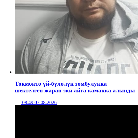
Токмокто үй-бүлөлүк зомбулукка
шектелген жаран эки айга камакка алынды
08:49 07.08.2026