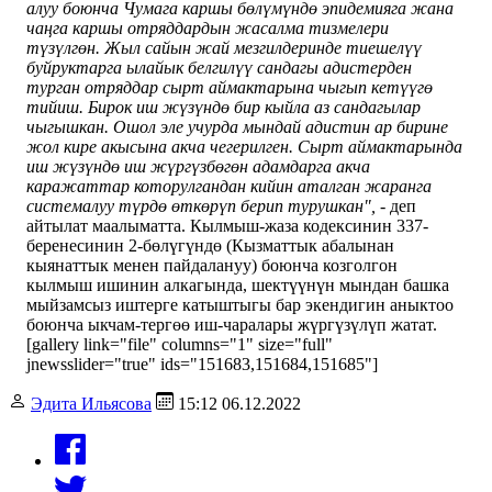
алуу боюнча Чумага каршы бөлүмүндө эпидемияга жана
чаңга каршы отряддардын жасалма тизмелери
түзүлгөн. Жыл сайын жай мезгилдеринде тиешелүү
буйруктарга ылайык белгилүү сандагы адистерден
турган отряддар сырт аймактарына чыгып кетүүгө
тийиш. Бирок иш жүзүндө бир кыйла аз сандагылар
чыгышкан. Ошол эле учурда мындай адистин ар бирине
жол кире акысына акча чегерилген. Сырт аймактарында
иш жүзүндө иш жүргүзбөгөн адамдарга акча
каражаттар которулгандан кийин аталган жаранга
системалуу түрдө өткөрүп берип турушкан", -
деп
айтылат маалыматта. Кылмыш-жаза кодексинин 337-
беренесинин 2-бөлүгүндө (Кызматтык абалынан
кыянаттык менен пайдалануу) боюнча козголгон
кылмыш ишинин алкагында, шектүүнүн мындан башка
мыйзамсыз иштерге катыштыгы бар экендигин аныктоо
боюнча ыкчам-тергөө иш-чаралары жүргүзүлүп жатат.
[gallery link="file" columns="1" size="full"
jnewsslider="true" ids="151683,151684,151685"]
Эдита Ильясова
15:12 06.12.2022