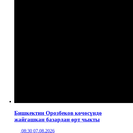
Бишкектин Орозбеков көчөсүндө
жайгашкан базардан өрт чыкты
08:30 07.08.2026