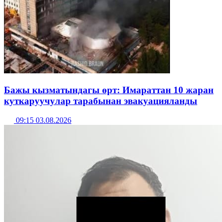
Бажы кызматындагы өрт: Имараттан 10 жаран
куткаруучулар тарабынан эвакуацияланды
09:15 03.08.2026