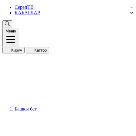
СерепТВ
КАБАРЛАР
Меню
Кирүү
Каттоо
Башкы бет