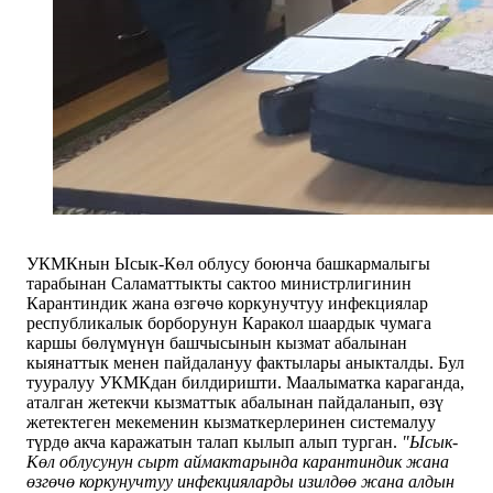
УКМКнын Ысык-Көл облусу боюнча башкармалыгы
тарабынан Саламаттыкты сактоо министрлигинин
Карантиндик жана өзгөчө коркунучтуу инфекциялар
республикалык борборунун Каракол шаардык чумага
каршы бөлүмүнүн башчысынын кызмат абалынан
кыянаттык менен пайдалануу фактылары аныкталды. Бул
тууралуу УКМКдан билдиришти. Маалыматка караганда,
аталган жетекчи кызматтык абалынан пайдаланып, өзү
жетектеген мекеменин кызматкерлеринен системалуу
түрдө акча каражатын талап кылып алып турган.
"Ысык-
Көл облусунун сырт аймактарында карантиндик жана
өзгөчө коркунучтуу инфекцияларды изилдөө жана алдын