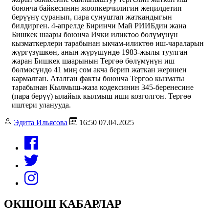
боюнча байкесинин жоопкерчилигин жеңилдетип
берүүнү суранып, пара сунуштап жаткандыгын
билдирген. 4-апрелде Биринчи Май РИИБдин жана
Бишкек шаары боюнча Ички иликтөө бөлүмүнүн
кызматкерлери тарабынан ыкчам-иликтөө иш-чараларын
жүргүзүшкөн, анын жүрүшүндө 1983-жылы туулган
жаран Бишкек шаарынын Тергөө бөлүмүнүн иш
бөлмөсүндө 41 миң сом акча берип жаткан жеринен
кармалган. Аталган факты боюнча Тергөө кызматы
тарабынан Кылмыш-жаза кодексинин 345-беренесине
(пара берүү) ылайык кылмыш иши козголгон. Тергөө
иштери уланууда.
Эдита Ильясова
16:50 07.04.2025
ОКШОШ КАБАРЛАР