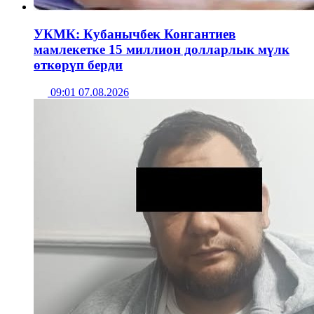
УКМК: Кубанычбек Конгантиев
мамлекетке 15 миллион долларлык мүлк
өткөрүп берди
09:01 07.08.2026