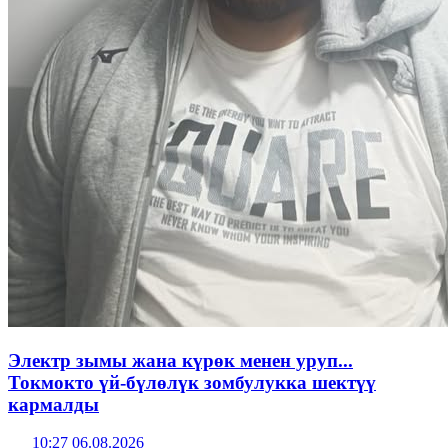
Электр зымы жана күрөк менен уруп...
Токмокто үй-бүлөлүк зомбулукка шектүү
кармалды
10:27 06.08.2026