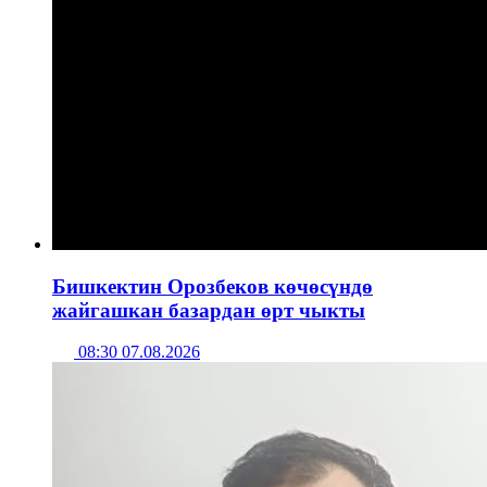
Бишкектин Орозбеков көчөсүндө
жайгашкан базардан өрт чыкты
08:30 07.08.2026