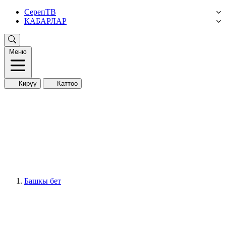
СерепТВ
КАБАРЛАР
Меню
Кирүү
Каттоо
Башкы бет