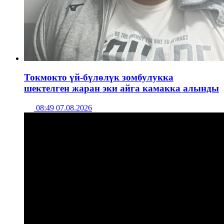
Токмокто үй-бүлөлүк зомбулукка
шектелген жаран эки айга камакка алынды
08:49 07.08.2026