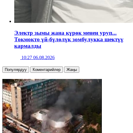
Электр зымы жана күрөк менен уруп...
Токмокто үй-бүлөлүк зомбулукка шектүү
кармалды
10:27 06.08.2026
Популярдуу
Коментарийлер
Жаңы