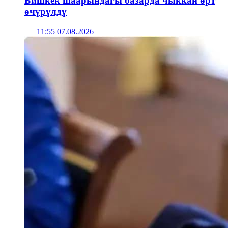
Бишкек шаарындагы базарда чыккан өрт
өчүрүлдү
11:55 07.08.2026