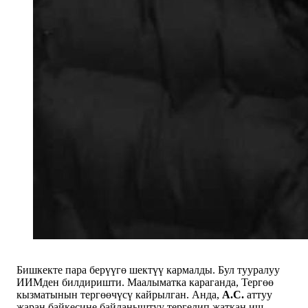
Бишкекте пара берүүгө шектүү кармалды. Бул тууралуу
ИИМден билдиришти. Маалыматка караганда, Тергөө
кызматынын тергөөчүсү кайрылган. Анда,
А.С.
аттуу
жаран байкесине байланыштуу тергелип жаткан иш