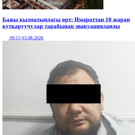
Бажы кызматындагы өрт: Имараттан 10 жаран
куткаруучулар тарабынан эвакуацияланды
09:15 03.08.2026