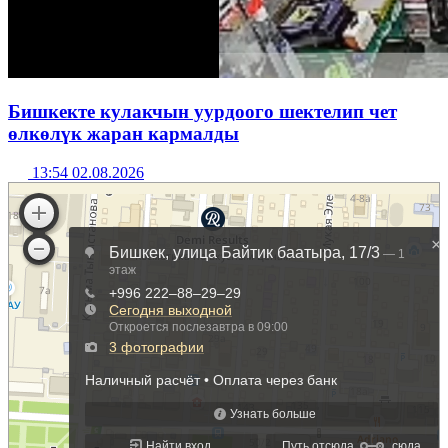
Бишкекте кулакчын уурдоого шектелип чет
өлкөлүк жаран кармалды
13:54 02.08.2026