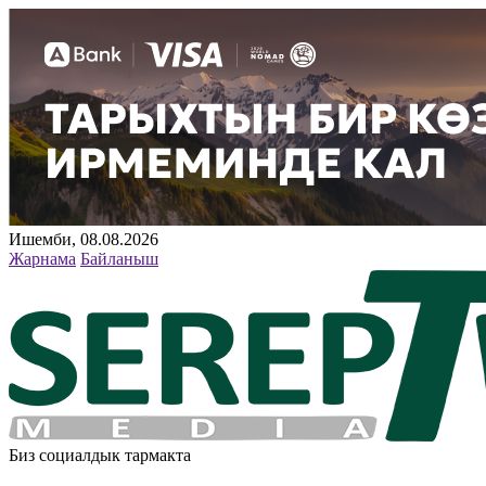
Ишемби, 08.08.2026
Жарнама
Байланыш
Биз социалдык тармакта