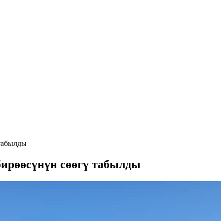
 табылды
бирөөсүнүн сөөгү табылды