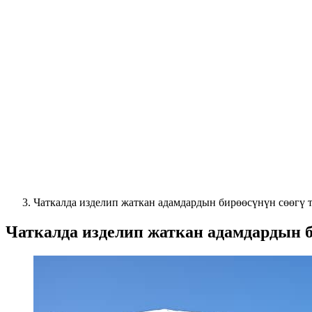
Чаткалда изделип жаткан адамдардын бирөөсүнүн сөөгү
Чаткалда изделип жаткан адамдардын 