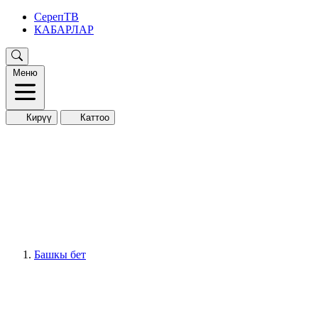
СерепТВ
КАБАРЛАР
Меню
Кирүү
Каттоо
Башкы бет