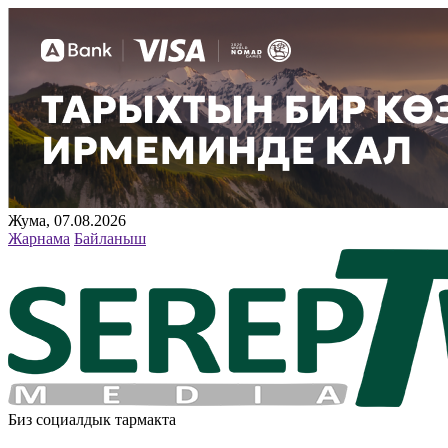
Жума, 07.08.2026
Жарнама
Байланыш
Биз социалдык тармакта