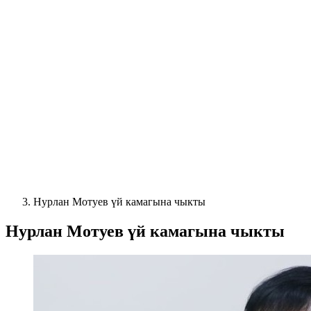
Нурлан Мотуев үй камагына чыкты
Нурлан Мотуев үй камагына чыкты