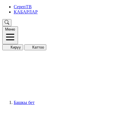
СерепТВ
КАБАРЛАР
Меню
Кирүү
Каттоо
Башкы бет