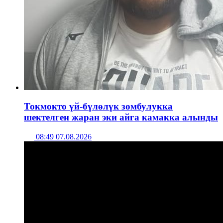
Токмокто үй-бүлөлүк зомбулукка
шектелген жаран эки айга камакка алынды
08:49 07.08.2026