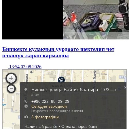
Бишкекте кулакчын уурдоого шектелип чет
өлкөлүк жаран кармалды
13:54 02.08.2026