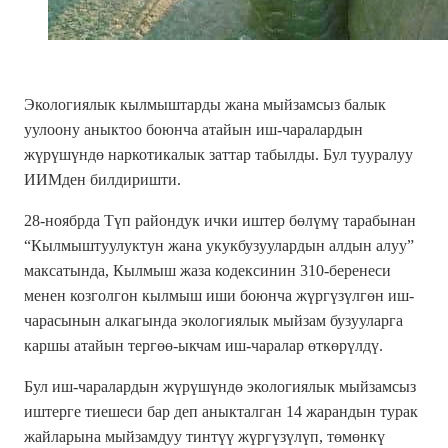
Экологиялык кылмыштарды жана мыйзамсыз балык
уулоону аныктоо боюнча атайын иш-чаралардын
жүрүшүндө наркотикалык заттар табылды. Бул тууралуу
ИИМден билдиришти.
28-ноябрда Түп райондук ички иштер бөлүмү тарабынан
“Кылмыштуулуктун жана укукбузуулардын алдын алуу”
максатында, Кылмыш жаза кодексинин 310-беренеси
менен козголгон кылмыш иши боюнча жүргүзүлгөн иш-
чарасынын алкагында экологиялык мыйзам бузууларга
каршы атайын тергөө-ыкчам иш-чаралар өткөрүлдү.
Бул иш-чаралардын жүрүшүндө экологиялык мыйзамсыз
иштерге тиешеси бар деп аныкталган 14 жарандын турак
жайларына мыйзамдуу тинтүү жүргүзүлүп, төмөнкү