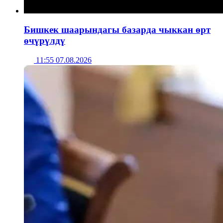
Бишкек шаарындагы базарда чыккан өрт
өчүрүлдү
11:55 07.08.2026