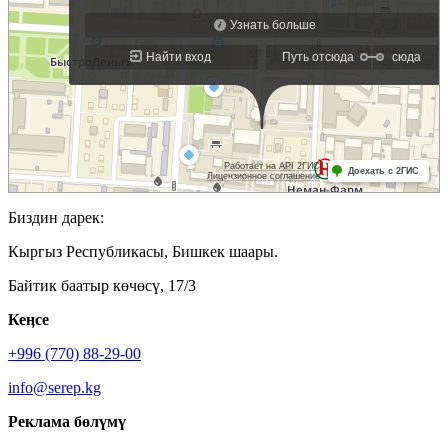
Биздин дарек:
Кыргыз Республикасы, Бишкек шаары.
Байтик баатыр көчөсү, 17/3
Кеӊсе
+996 (770) 88-29-00
info@serep.kg
Реклама бөлүмү