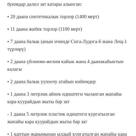
буюмдар далил зат катары алынган:
• 20 даана синтетикалык торлор (1400 мерт)
• 11 даана жибек торлор (1100 мерт)
• 7 даана балык (анын ичинде Сига-Лудога-6 жана Лещ-1
түрлөрү)
• 2 даана үйлөнмө-желим кайык жана 4 даанакайыктын
калагы
• 2 даана балык уулоочу атайын кийимдер
• 1 даана 3 литрлик айнек идиштеги чыланган жапайы
кара куурайдын жыты бар зат
- 1 даана 5 литрлик пластик идиштеги кургатылган
жапайы кара куурайдын жыты бар зат
• 1 каптын жарымынан ылдый кургатылган жапайы кара