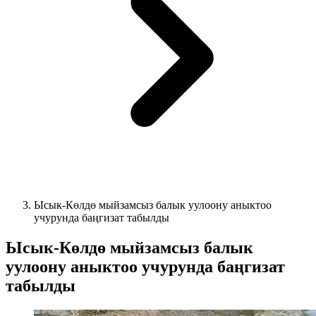
Ысык-Көлдө мыйзамсыз балык уулоону аныктоо
учурунда баңгизат табылды
Ысык-Көлдө мыйзамсыз балык
уулоону аныктоо учурунда баңгизат
табылды