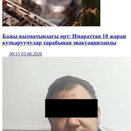
Бажы кызматындагы өрт: Имараттан 10 жаран
куткаруучулар тарабынан эвакуацияланды
09:15 03.08.2026