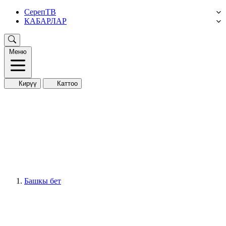
СерепТВ
КАБАРЛАР
Меню
Кирүү
Каттоо
Башкы бет