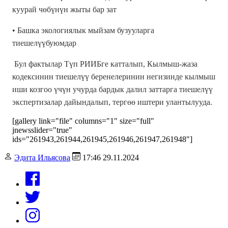
куурай чөбүнүн жыты бар зат
• Башка экологиялык мыйзам бузууларга
тиешелүүбуюмдар
Бул фактылар Түп РИИБге катталып, Кылмыш-жаза
кодексинин тиешелүү беренелеринин негизинде кылмыш
иши козгоо үчүн учурда бардык далил заттарга тиешелүү
экспертизалар дайындалып, тергөө иштери улантылууда.
[gallery link="file" columns="1" size="full"
jnewsslider="true"
ids="261943,261944,261945,261946,261947,261948"]
Эдита Ильясова
17:46 29.11.2024