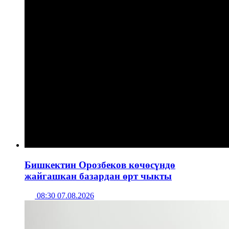
Бишкектин Орозбеков көчөсүндө
жайгашкан базардан өрт чыкты
08:30 07.08.2026