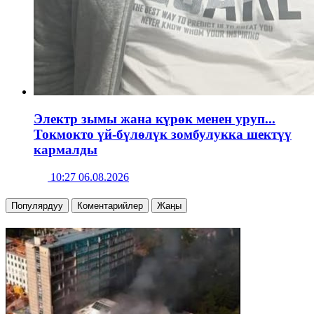
Электр зымы жана күрөк менен уруп...
Токмокто үй-бүлөлүк зомбулукка шектүү
кармалды
10:27 06.08.2026
Популярдуу
Коментарийлер
Жаңы