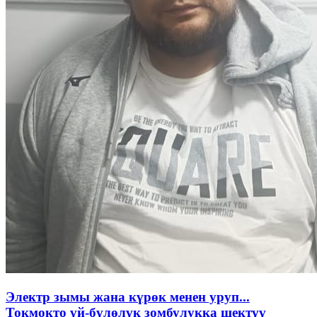
Электр зымы жана күрөк менен уруп...
Токмокто үй-бүлөлүк зомбулукка шектүү