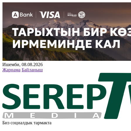
Ишемби, 08.08.2026
Жарнама
Байланыш
Биз социалдык тармакта