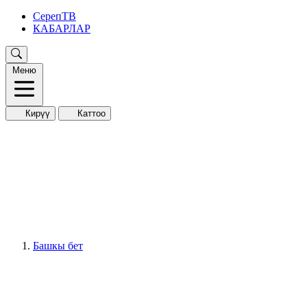
СерепТВ
КАБАРЛАР
Меню
Кирүү
Каттоо
Башкы бет