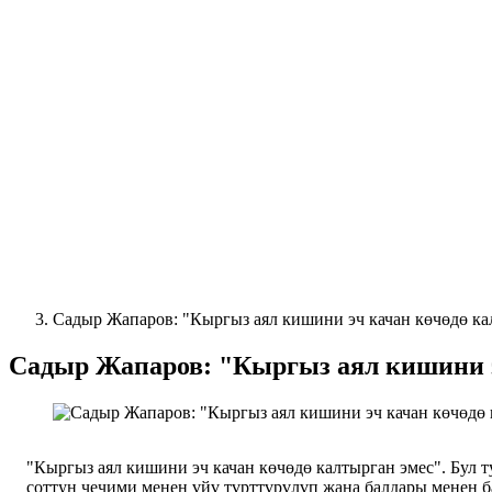
Садыр Жапаров: "Кыргыз аял кишини эч качан көчөдө ка
Садыр Жапаров: "Кыргыз аял кишини э
"Кыргыз аял кишини эч качан көчөдө калтырган эмес". Бул т
соттун чечими менен үйү түрттүрүлүп жана балдары менен 