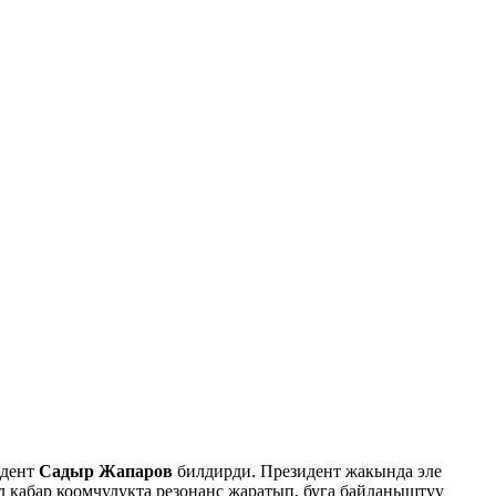
идент
Садыр Жапаров
билдирди. Президент жакында эле
л кабар коомчулукта резонанс жаратып, буга байланыштуу