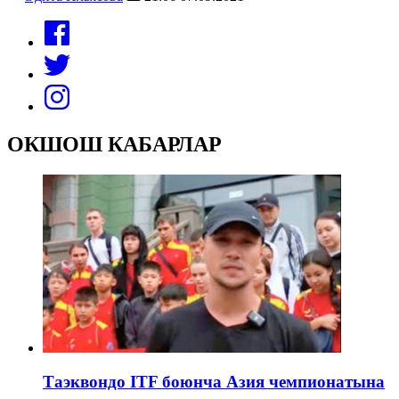
ОКШОШ КАБАРЛАР
Таэквондо ITF боюнча Азия чемпионатына