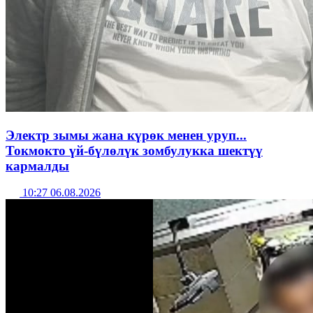
Электр зымы жана күрөк менен уруп...
Токмокто үй-бүлөлүк зомбулукка шектүү
кармалды
10:27 06.08.2026