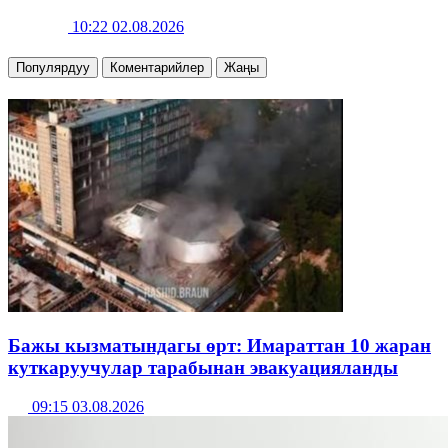
10:22 02.08.2026
Популярдуу
Коментарийлер
Жаңы
Бажы кызматындагы өрт: Имараттан 10 жаран
куткаруучулар тарабынан эвакуацияланды
09:15 03.08.2026