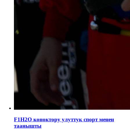
F1H2O коноктору улуттук спорт менен
таанышты