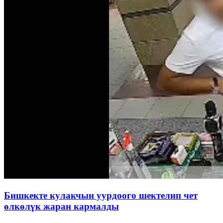
Бишкекте кулакчын уурдоого шектелип чет
өлкөлүк жаран кармалды