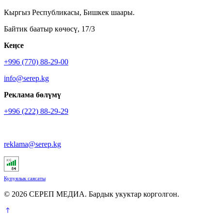
Кыргыз Республикасы, Бишкек шаары.
Байтик баатыр көчөсү, 17/3
Кеӊсе
+996 (770) 88-29-00
info@serep.kg
Реклама бөлүмү
+996 (222) 88-29-29
reklama@serep.kg
Купуялык саясаты
© 2026 СЕРЕП МЕДИА. Бардык укуктар корголгон.