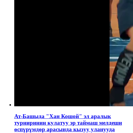
Ат-Башыда "Хан Кошой" эл аралык
турниринин кулатуу эр таймаш мелдеши
өспүрүмдөр арасында кызуу уланууда