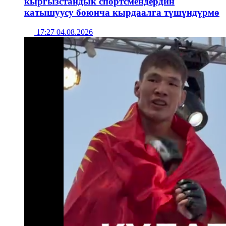
кыргызстандык спортсмендердин
катышуусу боюнча кырдаалга түшүндүрмө
17:27 04.08.2026