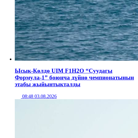
Ысык-Көлдө UIM F1H2O “Суудагы
Формула-1” боюнча дүйнө чемпионатынын
этабы жыйынтыкталды
08:48 03.08.2026