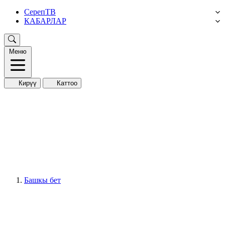
СерепТВ
КАБАРЛАР
Меню
Кирүү
Каттоо
Башкы бет