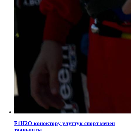
F1H2O коноктору улуттук спорт менен
таанышты