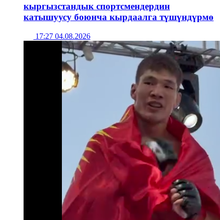
кыргызстандык спортсмендердин
катышуусу боюнча кырдаалга түшүндүрмө
17:27 04.08.2026