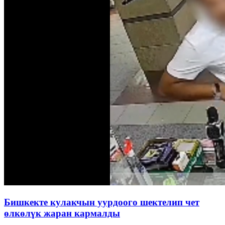
Бишкекте кулакчын уурдоого шектелип чет
өлкөлүк жаран кармалды