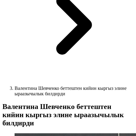
Валентина Шевченко беттештен кийин кыргыз элине
ыраазычылык билдирди
Валентина Шевченко беттештен
кийин кыргыз элине ыраазычылык
билдирди