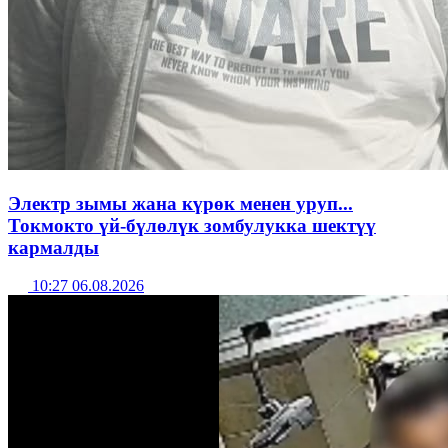
Электр зымы жана күрөк менен уруп...
Токмокто үй-бүлөлүк зомбулукка шектүү
кармалды
10:27 06.08.2026