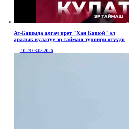
Ат-Башыда алгач ирет "Хан Кошой" эл
аралык кулатуу эр таймаш турнири өтүүдө
10:29 03.08.2026