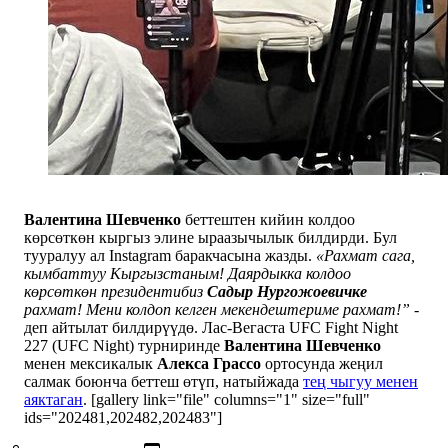
Валентина Шевченко
беттештен кийин колдоо
көрсөткөн кыргыз элине ыраазычылык билдирди. Бул
тууралуу ал Instagram баракчасына жазды.
«Рахмат сага,
кымбаттуу Кыргызстаным! Даярдыкка колдоо
көрсөткөн президентибиз
Садыр Нургожоевичке
рахмат! Мени колдоп келген мекендештериме рахмат!”
-
деп айтылат билдирүүдө. Лас-Вегаста UFC Fight Night
227 (UFC Night) турниринде
Валентина Шевченко
менен мексикалык
Алекса Грассо
ортосунда жеңил
салмак боюнча беттеш өтүп, натыйжада
тең чыгуу менен
аяктаган
. [gallery link="file" columns="1" size="full"
ids="202481,202482,202483"]