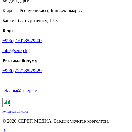
Биздин дарек:
Кыргыз Республикасы, Бишкек шаары.
Байтик баатыр көчөсү, 17/3
Кеӊсе
+996 (770) 88-29-00
info@serep.kg
Реклама бөлүмү
+996 (222) 88-29-29
reklama@serep.kg
Купуялык саясаты
© 2026 СЕРЕП МЕДИА. Бардык укуктар корголгон.