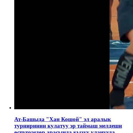
Ат-Башыда "Хан Кошой" эл аралык
турниринин кулатуу эр таймаш мелдеши
өспүрүмдөр арасында кызуу уланууда