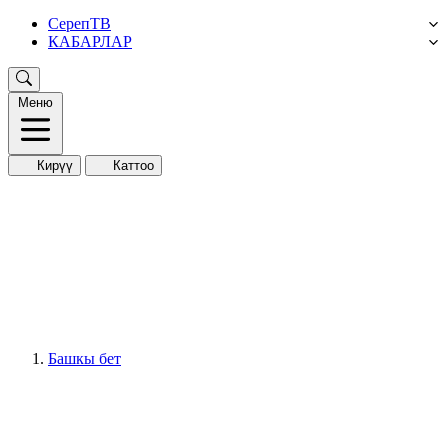
СерепТВ
КАБАРЛАР
Меню
Кирүү
Каттоо
Башкы бет