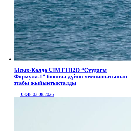
Ысык-Көлдө UIM F1H2O “Суудагы
Формула-1” боюнча дүйнө чемпионатынын
этабы жыйынтыкталды
08:48 03.08.2026