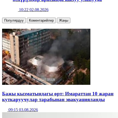
10:22 02.08.2026
Популярдуу
Коментарийлер
Жаңы
Бажы кызматындагы өрт: Имараттан 10 жаран
куткаруучулар тарабынан эвакуацияланды
09:15 03.08.2026