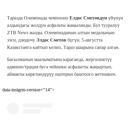
Таразда Олимпиада чемпиону
Елдос Сметовдун
үйүнүн
алдындагы жолдун асфальты жаңыланды. Бул тууралуу
ZTB News жазды. Олимпиаданын алтын медалынын
ээси, дзюдочу
Элдос Сметов
бүгүн, 5-августта
Казакстанга кайтып келип, Тараз шаарына сапар алган.
Басылманын маалыматына караганда, жергиликтүү
администрация буга чейинки асфальтты жаңыртып,
аймакты көрктөндүрүү иштерин баштоого жетишкен.
data-instgrm-version="14">