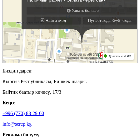
Биздин дарек:
Кыргыз Республикасы, Бишкек шаары.
Байтик баатыр көчөсү, 17/3
Кеӊсе
+996 (770) 88-29-00
info@serep.kg
Реклама бөлүмү