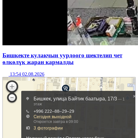
Бишкекте кулакчын уурдоого шектелип чет
өлкөлүк жаран кармалды
13:54 02.08.2026