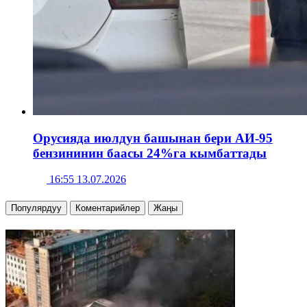
Орусияда июлдун башынан бери АИ-95
бензининин баасы 24%га кымбаттады
16:55 13.07.2026
Популярдуу
Коментарийлер
Жаңы