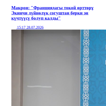
Макрон: "Франциядагы токой өрттөрү
Экинчи дүйнөлүк согуштан берки эң
күчтүүсү болуп калды"
15:17 28.07.2026