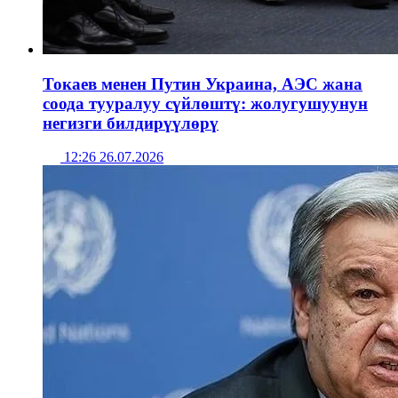
Токаев менен Путин Украина, АЭС жана
соода тууралуу сүйлөштү: жолугушуунун
негизги билдирүүлөрү
12:26 26.07.2026