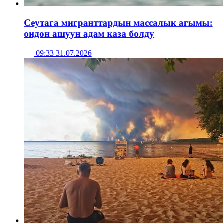
Сеутага мигранттардын массалык агымы:
ондон ашуун адам каза болду
09:33 31.07.2026