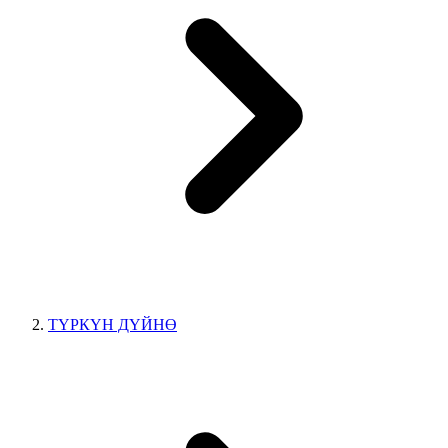
ТҮРКҮН ДҮЙНӨ