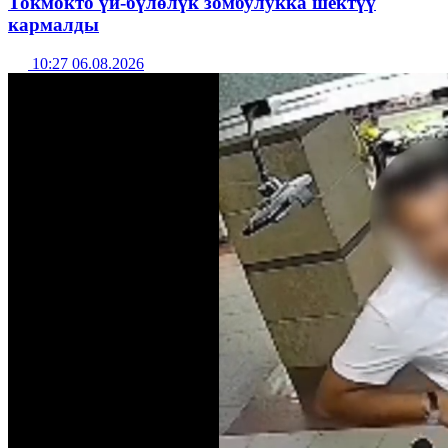
Токмокто үй-бүлөлүк зомбулукка шектүү
кармалды
10:27 06.08.2026