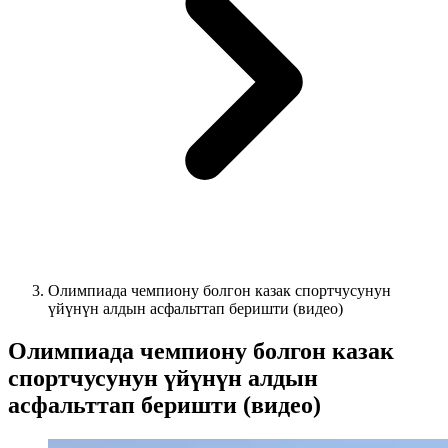
Олимпиада чемпиону болгон казак спортчусунун
үйүнүн алдын асфальттап беришти (видео)
Олимпиада чемпиону болгон казак
спортчусунун үйүнүн алдын
асфальттап беришти (видео)