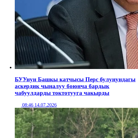
БУУнун Башкы катчысы Перс булуңундагы
аскердик чыңалуу боюнча бардык
чабуулдарды токтотууга чакырды
08:46 14.07.2026