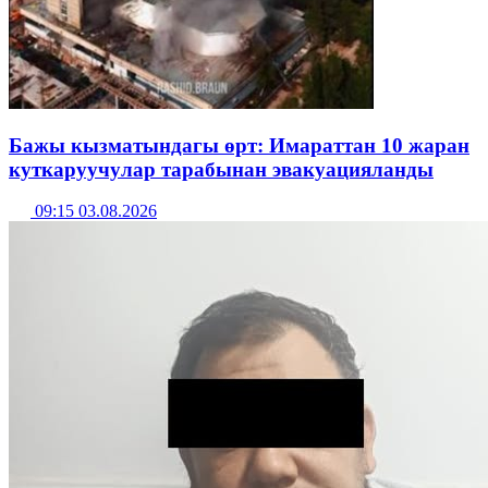
Бажы кызматындагы өрт: Имараттан 10 жаран
куткаруучулар тарабынан эвакуацияланды
09:15 03.08.2026