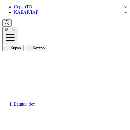
СерепТВ
КАБАРЛАР
Меню
Кирүү
Каттоо
Башкы бет