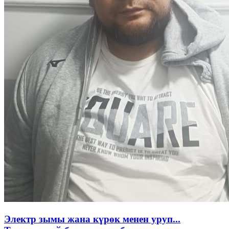
Электр зымы жана күрөк менен уруп...