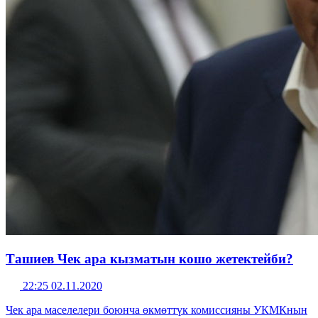
Ташиев Чек ара кызматын кошо жетектейби?
22:25 02.11.2020
Чек ара маселелери боюнча өкмөттүк комиссияны УКМКнын