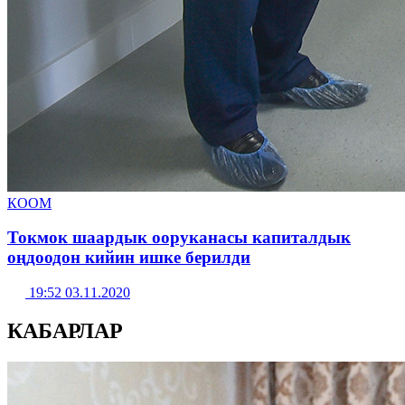
КООМ
Токмок шаардык ооруканасы капиталдык
оңдоодон кийин ишке берилди
19:52 03.11.2020
КАБАРЛАР