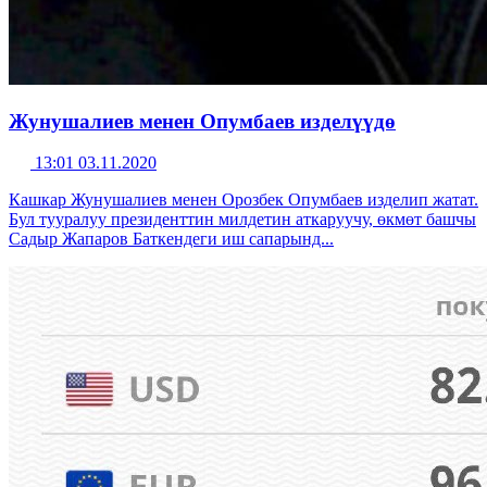
Жунушалиев менен Опумбаев изделүүдө
13:01 03.11.2020
Кашкар Жунушалиев менен Орозбек Опумбаев изделип жатат.
Бул тууралуу президенттин милдетин аткаруучу, өкмөт башчы
Садыр Жапаров Баткендеги иш сапарынд...