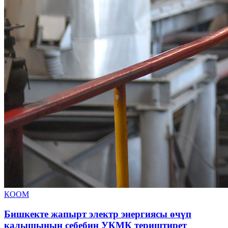
КООМ
Бишкекте жапырт электр энергиясы өчүп
калышынын себебин УКМК териштирет