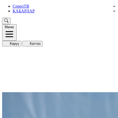
СерепТВ
КАБАРЛАР
Меню
Кирүү
Каттоо