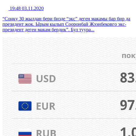
19:48 03.11.2020
“Соңку 30 жылдан бери бизде “экс” деген макамы бар бир да
президент жок. Ырым кылып Сооронбай Жээнбековго экс-
президент деген макам бердик”. Бул туура...