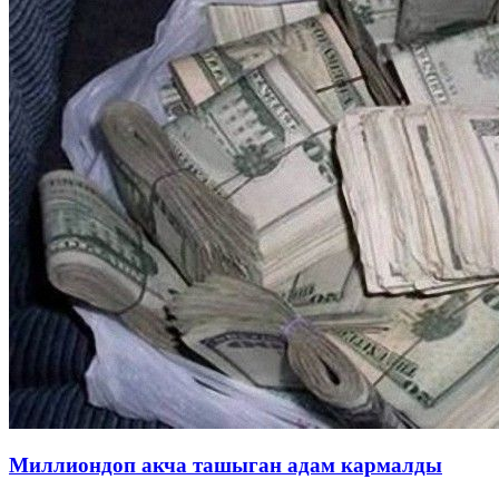
Миллиондоп акча ташыган адам кармалды