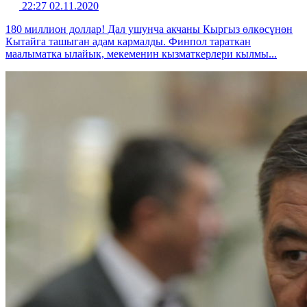
22:27 02.11.2020
180 миллион доллар! Дал ушунча акчаны Кыргыз өлкөсүнөн
Кытайга ташыган адам кармалды. Финпол тараткан
маалыматка ылайык, мекеменин кызматкерлери кылмы...