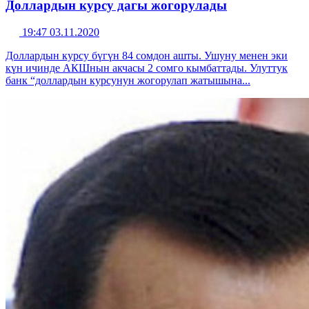
Доллардын курсу дагы жогорулады
19:47 03.11.2020
Доллардын курсу бүгүн 84 сомдон ашты. Ушуну менен эки
күн ичинде АКШнын акчасы 2 сомго кымбаттады. Улуттук
банк “доллардын курсунун жогорулап жатышына...