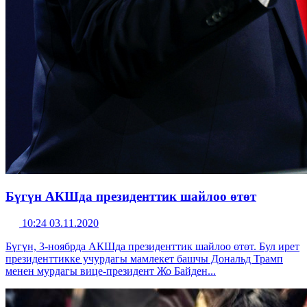
Бүгүн АКШда президенттик шайлоо өтөт
10:24 03.11.2020
Бүгүн, 3-ноябрда АКШда президенттик шайлоо өтөт. Бул ирет
президенттикке учурдагы мамлекет башчы Дональд Трамп
менен мурдагы вице-президент Жо Байден...