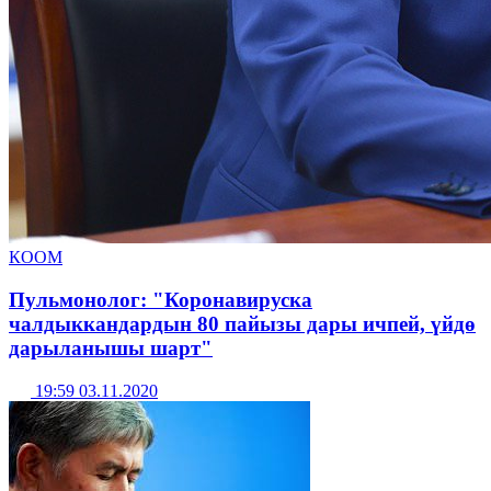
КООМ
Пульмонолог: "Коронавируска
чалдыккандардын 80 пайызы дары ичпей, үйдө
дарыланышы шарт"
19:59 03.11.2020