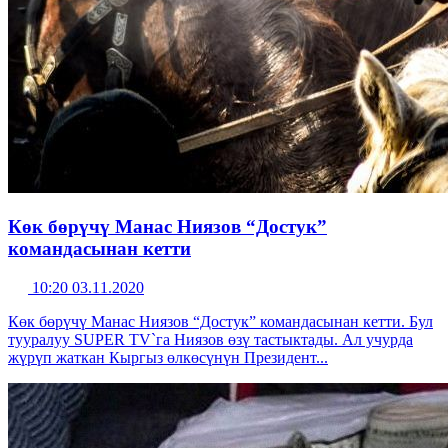
Көк бөрүчү Манас Ниязов “Достук”
командасынан кетти
10:20 03.11.2020
Көк бөрүчү Манас Ниязов “Достук” командасынан кетти. Бул
тууралуу SUPER TV`га Ниязов өзү тастыктады. Ал учурда
жүрүп жаткан Кыргыз өлкөсүнүн Президент...