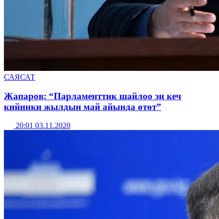
САЯСАТ
Жапаров: “Парламенттик шайлоо эң кеч
кийинки жылдын май айында өтөт”
20:01 03.11.2020