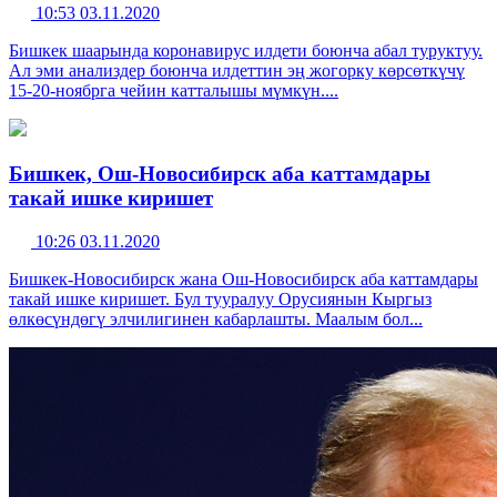
10:53 03.11.2020
Бишкек шаарында коронавирус илдети боюнча абал туруктуу.
Ал эми анализдер боюнча илдеттин эң жогорку көрсөткүчү
15-20-ноябрга чейин катталышы мүмкүн....
Бишкек, Ош-Новосибирск аба каттамдары
такай ишке киришет
10:26 03.11.2020
Бишкек-Новосибирск жана Ош-Новосибирск аба каттамдары
такай ишке киришет. Бул тууралуу Орусиянын Кыргыз
өлкөсүндөгү элчилигинен кабарлашты. Маалым бол...