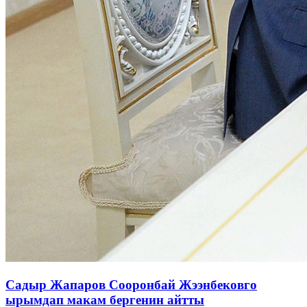
Садыр Жапаров Сооронбай Жээнбековго
ырымдап макам бергенин айтты