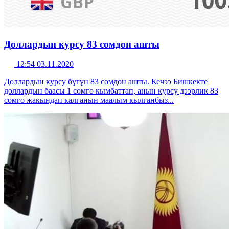
Доллардын курсу 83 сомдон ашты
12:54 03.11.2020
Доллардын курсу бүгүн 83 сомдон ашты. Кечээ Бишкекте
доллардын баасы 1 сомго кымбаттап, анын курсу дээрлик 83
сомго жакындап калганын маалым кылганбыз...