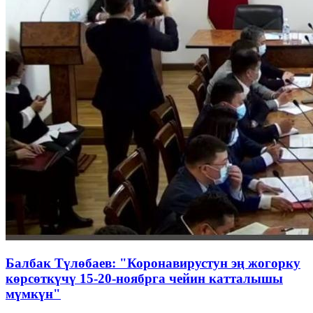
Балбак Түлөбаев: "Коронавирустун эң жогорку
көрсөткүчү 15-20-ноябрга чейин катталышы
мүмкүн"