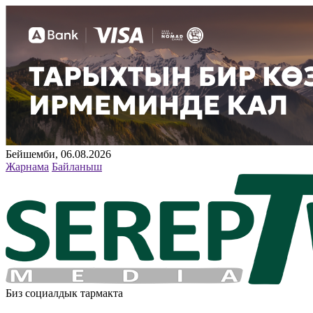
Бейшемби, 06.08.2026
Жарнама
Байланыш
Биз социалдык тармакта