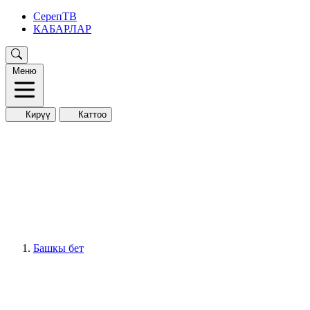
СерепТВ
КАБАРЛАР
Меню
Кирүү
Каттоо
Башкы бет