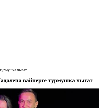
турмушка чыгат
далена вайнерге турмушка чыгат