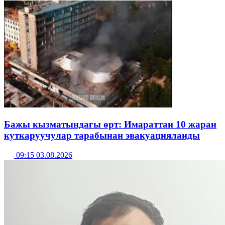
Бажы кызматындагы өрт: Имараттан 10 жаран
куткаруучулар тарабынан эвакуацияланды
09:15 03.08.2026