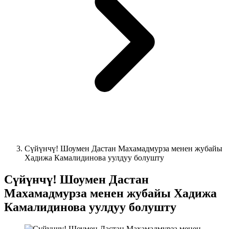
Сүйүнчү! Шоумен Дастан Махамадмурза менен жубайы
Хадижа Камалидинова уулдуу болушту
Сүйүнчү! Шоумен Дастан
Махамадмурза менен жубайы Хадижа
Камалидинова уулдуу болушту