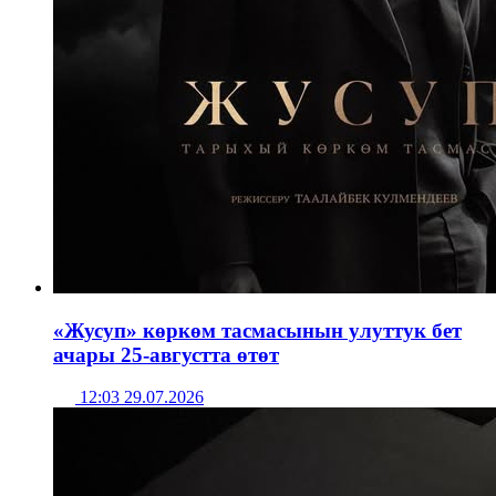
«Жусуп» көркөм тасмасынын улуттук бет
ачары 25-августта өтөт
12:03 29.07.2026