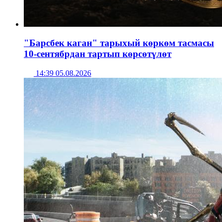
"Барсбек каган" тарыхый көркөм тасмасы
10-сентябрдан тартып көрсөтүлөт
14:39 05.08.2026