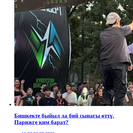
Бишкекте быйыл да бий сынагы өттү.
Парижге ким барат?