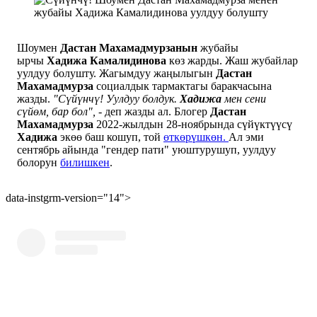
Шоумен
Дастан Махамадмурзанын
жубайы
ырчы
Хадижа Камалидинова
көз жарды. Жаш жубайлар
уулдуу болушту. Жагымдуу жаңылыгын
Дастан
Махамадмурза
социалдык тармактагы баракчасына
жазды.
"Сүйүнчү! Уулдуу болдук.
Хадижа
мен сени
сүйөм, бар бол", -
деп жазды ал. Блогер
Дастан
Махамадмурза
2022-жылдын 28-ноябрында сүйүктүүсү
Хадижа
экөө баш кошуп, той
өткөрүшкөн.
Ал эми
сентябрь айында "гендер пати" уюштурушуп, уулдуу
болорун
билишкен
.
data-instgrm-version="14">