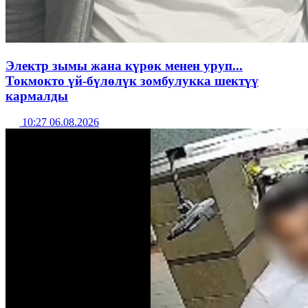
Электр зымы жана күрөк менен уруп...
Токмокто үй-бүлөлүк зомбулукка шектүү
кармалды
10:27 06.08.2026