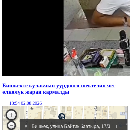
Бишкекте кулакчын уурдоого шектелип чет
өлкөлүк жаран кармалды
13:54 02.08.2026