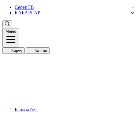
СерепТВ
КАБАРЛАР
Меню
Кирүү
Каттоо
Башкы бет