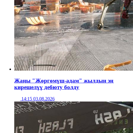
Жаңы "Жөргөмүш-адам" жылдын эң
кирешелүү дебюту болду
14:15 03.08.2026