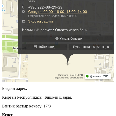
Биздин дарек:
Кыргыз Республикасы, Бишкек шаары.
Байтик баатыр көчөсү, 17/3
Кеӊсе