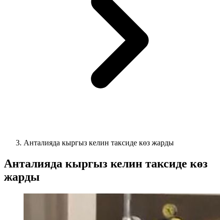
Анталияда кыргыз келин таксиде көз жарды
Анталияда кыргыз келин таксиде көз
жарды