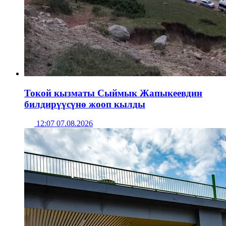
Токой кызматы Сыймык Жапыкеевдин
билдирүүсүнө жооп кылды
12:07 07.08.2026