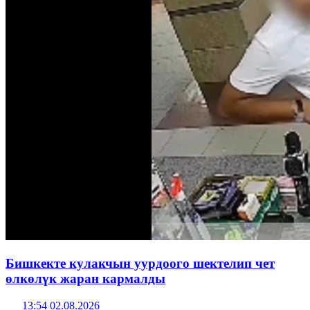
Бишкекте кулакчын уурдоого шектелип чет
өлкөлүк жаран кармалды
13:54 02.08.2026