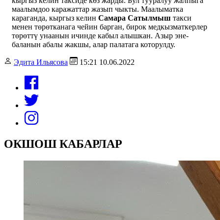
кыргыз келин таксиде көз жарды. Бул тууралуу жалпыга
маалымдоо каражаттар жазып чыкты. Маалыматка
караганда, кыргыз келин
Самара Сатылмыш
такси
менен төрөтканага чейин барган, бирок медкызматкерлер
төрөттү унаанын ичинде кабыл алышкан. Азыр эне-
баланын абалы жакшы, алар палатага которулду.
Эдита Ильясова
15:21 10.06.2022
ОКШОШ КАБАРЛАР