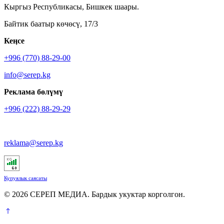
Кыргыз Республикасы, Бишкек шаары.
Байтик баатыр көчөсү, 17/3
Кеӊсе
+996 (770) 88-29-00
info@serep.kg
Реклама бөлүмү
+996 (222) 88-29-29
reklama@serep.kg
Купуялык саясаты
© 2026 СЕРЕП МЕДИА. Бардык укуктар корголгон.