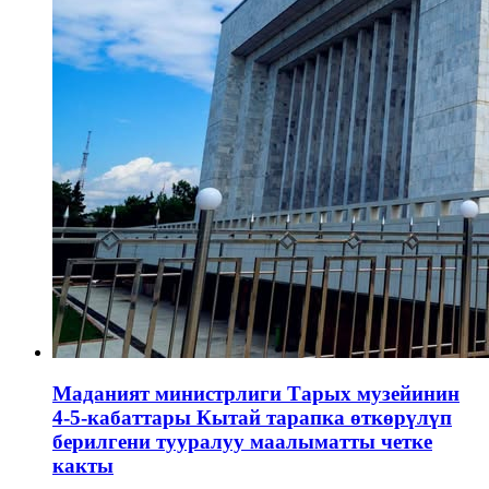
Маданият министрлиги Тарых музейинин
4-5-кабаттары Кытай тарапка өткөрүлүп
берилгени тууралуу маалыматты четке
какты