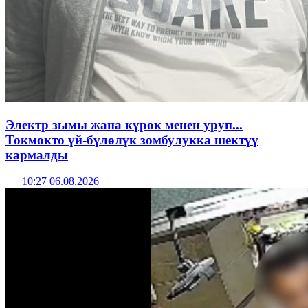
Электр зымы жана күрөк менен уруп...
Токмокто үй-бүлөлүк зомбулукка шектүү
кармалды
10:27 06.08.2026