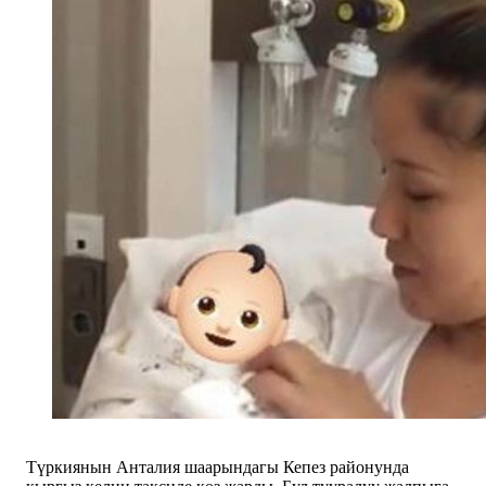
Түркиянын Анталия шаарындагы Кепез районунда