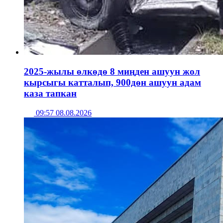
2025-жылы өлкөдө 8 миңден ашуун жол
кырсыгы катталып, 900дөн ашуун адам
каза тапкан
09:57 08.08.2026