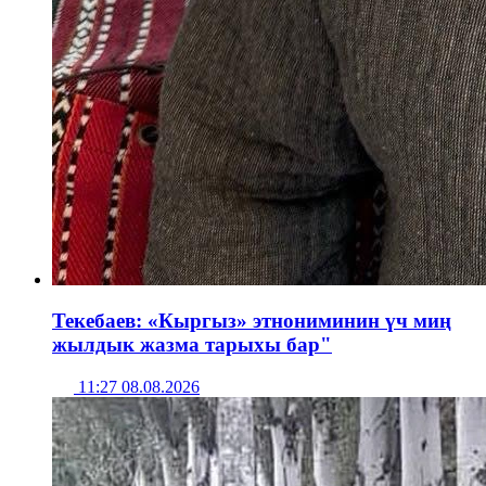
Текебаев: «Кыргыз» этнониминин үч миң
жылдык жазма тарыхы бар"
11:27 08.08.2026