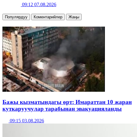
09:12 07.08.2026
Популярдуу
Коментарийлер
Жаңы
Бажы кызматындагы өрт: Имараттан 10 жаран
куткаруучулар тарабынан эвакуацияланды
09:15 03.08.2026