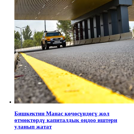
Бишкектин Манас көчөсүндөгү жол
өтмөктөрдү капиталдык оңдоо иштери
уланып жатат