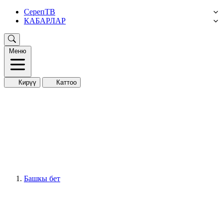
СерепТВ
КАБАРЛАР
Меню
Кирүү
Каттоо
Башкы бет