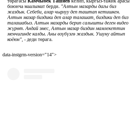
төрагасы
Камчыбек Ташиев
келип, кыргыз-тажик арасы
боюнча маалымат берди.
"Алтын мазарды дагы биз
жаздык. Себеби, алар чырлуу деп таштап кетишкен.
Алтын мазар биздики деп алар талашат, биздики деп биз
талашабыз. Алтын мазарды берип салышты деген видео
жүрөт. Андай эмес, Алтын мазар биздин мамлекеттин
менчигинде калды. Аны өзүбүзгө жаздык. Ушуну айтып
коёюн",
- деди төрага.
data-instgrm-version="14">