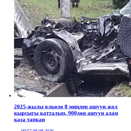
2025-жылы өлкөдө 8 миңден ашуун жол
кырсыгы катталып, 900дөн ашуун адам
каза тапкан
09:57 08.08.2026