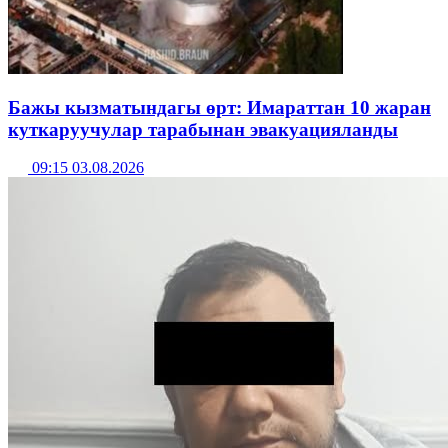
Бажы кызматындагы өрт: Имараттан 10 жаран
куткаруучулар тарабынан эвакуацияланды
09:15 03.08.2026