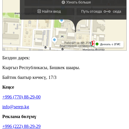
Биздин дарек:
Кыргыз Республикасы, Бишкек шаары.
Байтик баатыр көчөсү, 17/3
Кеӊсе
+996 (770) 88-29-00
info@serep.kg
Реклама бөлүмү
+996 (222) 88-29-29