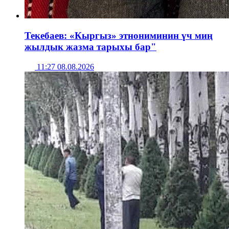
Текебаев: «Кыргыз» этнониминин үч миң
жылдык жазма тарыхы бар"
11:27 08.08.2026