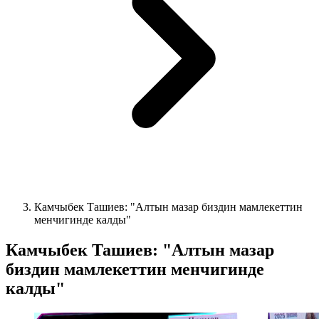
Камчыбек Ташиев: "Алтын мазар биздин мамлекеттин
менчигинде калды"
Камчыбек Ташиев: "Алтын мазар
биздин мамлекеттин менчигинде
калды"