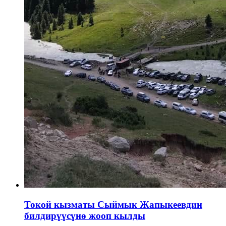
Токой кызматы Сыймык Жапыкеевдин
билдирүүсүнө жооп кылды