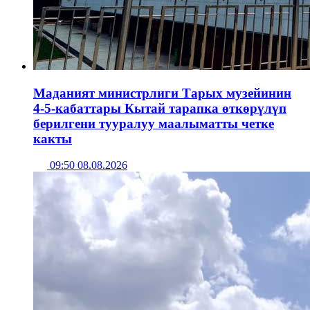
Маданият министрлиги Тарых музейинин
4-5-кабаттары Кытай тарапка өткөрүлүп
берилгени тууралуу маалыматты четке
какты
09:50 08.08.2026