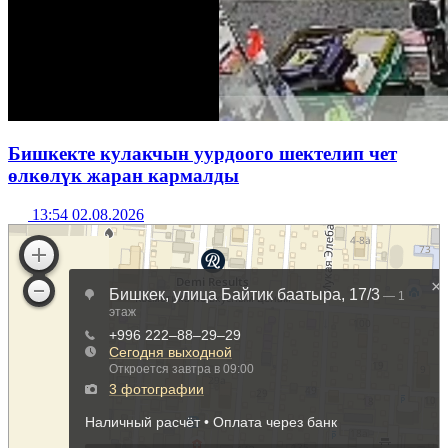
Бишкекте кулакчын уурдоого шектелип чет
өлкөлүк жаран кармалды
13:54 02.08.2026