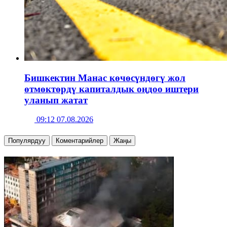
Бишкектин Манас көчөсүндөгү жол
өтмөктөрдү капиталдык оңдоо иштери
уланып жатат
09:12 07.08.2026
Популярдуу
Коментарийлер
Жаңы