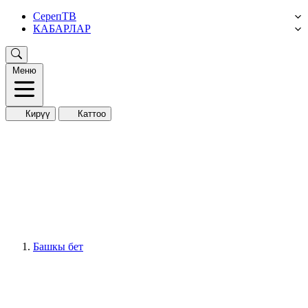
СерепТВ
КАБАРЛАР
Меню
Кирүү
Каттоо
Башкы бет