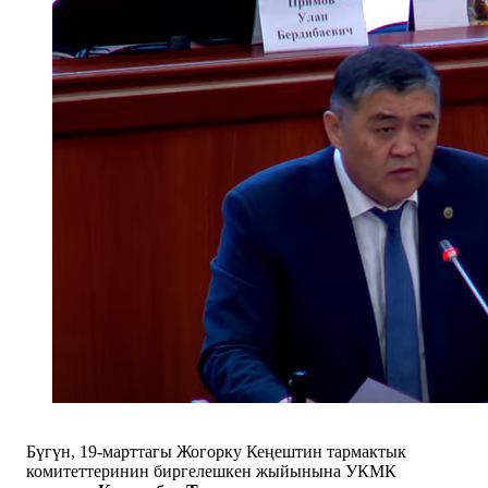
Бүгүн, 19-марттагы Жогорку Кеңештин тармактык
комитеттеринин биргелешкен жыйынына УКМК