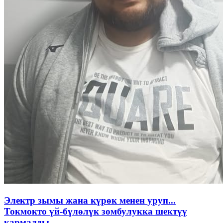
Электр зымы жана күрөк менен уруп...
Токмокто үй-бүлөлүк зомбулукка шектүү
кармалды